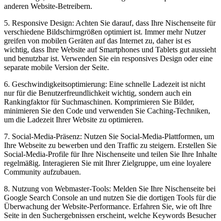
⁢anderen Website-Betreibern.
5. Responsive Design: Achten Sie darauf, dass Ihre ‌Nischenseite ‌für
verschiedene Bildschirmgrößen optimiert ist. Immer mehr​ Nutzer
greifen von‍ mobilen Geräten auf ​das⁣ Internet zu, ⁤daher⁢ ist es
wichtig, dass Ihre ⁤Website ​auf Smartphones und ⁣Tablets gut ​aussieht
und benutzbar‌ ist.⁢ Verwenden Sie‍ ein responsives Design oder eine
separate mobile Version der Seite.
6. Geschwindigkeitsoptimierung: Eine schnelle⁤ Ladezeit ist nicht⁤
nur für ⁤die Benutzerfreundlichkeit wichtig, sondern⁤ auch ein
⁣Rankingfaktor ⁣für ⁢Suchmaschinen. Komprimieren Sie Bilder,
minimieren Sie ​den Code‌ und‍ verwenden ⁢Sie Caching-Techniken,
⁣um die Ladezeit Ihrer Website zu optimieren.
7. Social-Media-Präsenz:​ Nutzen Sie Social-Media-Plattformen, ​um‌
Ihre Webseite zu bewerben​ und⁣ den Traffic zu steigern.‍ Erstellen Sie
Social-Media-Profile‍ für Ihre Nischenseite‌ und teilen Sie ‌Ihre⁣ Inhalte
regelmäßig. Interagieren⁢ Sie mit ‌Ihrer ⁢Zielgruppe, um⁤ eine loyalere
Community aufzubauen.
8. Nutzung von ⁤Webmaster-Tools:⁤ Melden​ Sie ⁤Ihre Nischenseite ‍bei
Google Search⁤ Console an und nutzen⁣ Sie ‍die ⁢dortigen Tools ‌für⁣ die
Überwachung der Website-Performance. Erfahren Sie, wie oft Ihre⁢
Seite⁣ in den Suchergebnissen erscheint, welche Keywords Besucher