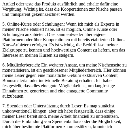
Artikel oder ⁣teste das Produkt ausführlich⁢ und​ erhalte dafür eine
Vergütung. Wichtig⁤ ist, dass ​die Kooperationen ‍zur Nische​ passen⁣
und ⁣transparent gekennzeichnet werden.
5. Online-Kurse oder⁣ Schulungen: Wenn‌ ich ‌mich​ als ​Experte‌ in​
meiner Nische etabliert habe,⁤ ist ​es möglich, Online-Kurse⁢ oder
Schulungen anzubieten. Dies kann entweder⁣ über ⁤eigene
Plattformen oder über Kooperationen ⁤mit bereits​ etablierten Online-
Kurs-Anbietern⁤ erfolgen. ​Es ​ist⁣ wichtig,​ die Bedürfnisse meiner‌
Zielgruppe zu kennen und ⁣hochwertigen Content zu liefern, ⁢um das
Interesse an meinen⁣ Kursen ⁤zu steigern.
6.‍ Mitgliederbereich: Ein weiterer Ansatz, um meine ⁤Nischenseite zu
monetarisieren,⁣ ist ein geschlossener Mitgliederbereich. Hier können
meine Leser ‌gegen eine monatliche Gebühr exklusiven Content,
Bonusmaterial oder individuelle Beratung erhalten.⁢ Ich habe
⁢festgestellt, ⁣dass dies eine gute⁣ Möglichkeit ist, um langfristige‍
Einnahmen ⁢zu generieren und‌ eine ‌engagierte Community
aufzubauen.
7. Spenden oder Unterstützung durch Leser: Es mag⁢ zunächst
unkonventionell klingen,​ aber ⁢ich habe⁤ festgestellt, dass einige
meiner Leser bereit⁢ sind,​ meine⁤ Arbeit finanziell‍ zu ‌unterstützen.
Durch die ‌Einbindung von ⁣Spendenbuttons oder die Möglichkeit,‍
mich ‌über⁤ bestimmte‍ Plattformen⁣ zu unterstützen, konnte ich