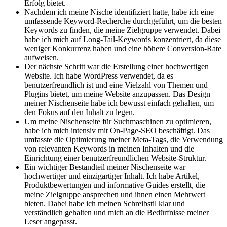
Erfolg bietet.
Nachdem ⁢ich⁤ meine Nische identifiziert hatte,⁣ habe ich ‌eine
⁤umfassende ⁣Keyword-Recherche durchgeführt,‌ um die besten
Keywords⁣ zu finden, die meine​ Zielgruppe verwendet. ​Dabei
⁣habe ich‍ mich‌ auf Long-Tail-Keywords konzentriert, da diese
weniger Konkurrenz⁢ haben und eine höhere Conversion-Rate
aufweisen.
Der nächste Schritt war die ⁤Erstellung‌ einer hochwertigen
Website. Ich habe WordPress‌ verwendet, da ⁢es
benutzerfreundlich ist und‍ eine Vielzahl von Themen‍ und
Plugins bietet, um meine Website anzupassen. Das Design
⁣meiner Nischenseite ‌habe​ ich bewusst⁤ einfach gehalten, um ​
den Fokus auf den​ Inhalt⁤ zu legen.
Um ⁢meine ⁢Nischenseite‌ für Suchmaschinen zu optimieren,
habe​ ich mich intensiv mit On-Page-SEO ⁢beschäftigt. Das
umfasste die Optimierung meiner Meta-Tags, die ⁣Verwendung
⁣von relevanten Keywords in ‌meinen Inhalten und⁤ die
Einrichtung ⁤einer‍ benutzerfreundlichen Website-Struktur.
Ein ‍wichtiger Bestandteil meiner⁢ Nischenseite war
hochwertiger⁢ und einzigartiger Inhalt. ⁣Ich⁤ habe Artikel,
Produktbewertungen und informative ‌Guides ​erstellt, die
meine⁤ Zielgruppe ‌ansprechen und ‌ihnen einen⁢ Mehrwert​
bieten. Dabei habe​ ich meinen⁤ Schreibstil klar und
verständlich gehalten⁢ und ⁢mich ⁣an⁣ die⁤ Bedürfnisse meiner
Leser angepasst.