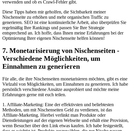
verwenden und ob es ⁢Crawl-Fehler ‍gibt.
Diese Tipps haben‍ mir geholfen, ‍die Sichtbarkeit ​meiner⁤
Nischenseite zu erhöhen und mehr⁤ organischen ​Traffic zu⁢
generieren. SEO ist eine kontinuierliche Arbeit, also überprüfen Sie
regelmäßig⁣ Ihre Rankings​ und passen⁢ Sie ⁣Ihre Strategie
⁣entsprechend ​an. Ich‌ hoffe, dass⁣ Ihnen meine ⁢Erfahrungen bei der⁢
Optimierung Ihrer eigenen Nischenseite helfen können!
7. Monetarisierung von Nischenseiten​ -‍
Verschiedene Möglichkeiten, um
Einnahmen⁢ zu​ generieren
Für​ alle,⁣ die ihre ​Nischenseiten ⁣monetarisieren möchten,⁣ gibt es eine
Vielzahl von‌ Möglichkeiten, ‌um Einnahmen zu ‍generieren.⁢ Ich habe‌
persönlich verschiedene‌ Ansätze ausprobiert und möchte‍ meine
Erfahrungen gerne mit euch teilen.
1. Affiliate-Marketing: Eine der ⁤effektivsten und beliebtesten
Methoden, um ​mit Nischenseiten Geld ⁢zu verdienen, ist das⁤
Affiliate-Marketing. Hierbei verlinkt⁣ man Produkte oder
Dienstleistungen auf der eigenen Webseite ⁣und ⁣erhält eine Provision,
wenn‌ Besucher über den Link etwas‌ kaufen. Ich habe festgestellt,
dass es wichtig‍ ist, Produkte auszuwählen,‌ die⁤ zur Nische passen