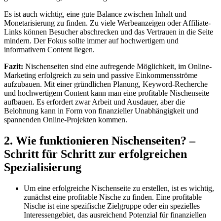
Es ist auch ‌wichtig, eine⁤ gute ‍Balance zwischen Inhalt und⁤
Monetarisierung ‍zu finden.​ Zu viele Werbeanzeigen‌ oder⁤ Affiliate-
Links ‍können Besucher abschrecken und⁢ das​ Vertrauen in⁤ die ​Seite
mindern. Der ‌Fokus sollte ​immer auf hochwertigem und
informativem Content liegen.
Fazit:
Nischenseiten sind ⁤eine aufregende Möglichkeit, ⁣im Online-
Marketing erfolgreich ⁤zu sein ​und passive Einkommensströme
aufzubauen. Mit einer⁢ gründlichen Planung, ⁣Keyword-Recherche
⁤und hochwertigem Content kann‍ man ⁣eine profitable Nischenseite ​
aufbauen. Es erfordert zwar Arbeit und Ausdauer, aber‌ die
Belohnung kann in Form von⁢ finanzieller⁤ Unabhängigkeit und
⁣spannenden Online-Projekten ‌kommen.
2. Wie funktionieren Nischenseiten?‌ –
Schritt ‍für ⁣Schritt zur erfolgreichen
Spezialisierung
Um eine erfolgreiche Nischenseite zu erstellen, ist es⁣ wichtig,⁣
zunächst eine profitable Nische​ zu finden. Eine profitable‌
Nische ist⁤ eine‌ spezifische Zielgruppe ⁣oder‍ ein spezielles
Interessengebiet,‌ das ausreichend‌ Potenzial‍ für finanziellen