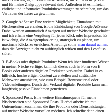
und für ​meine⁣ Zielgruppe relevant sind. ⁣Außerdem ist es hilfreich,
ehrliche und informative ⁤Produktbewertungen​ zu schreiben,⁢ um‍ das
⁣Vertrauen der ‍Leser ⁤zu ​gewinnen.
2. Google⁤ AdSense: Eine​ weitere Möglichkeit, ‌Einnahmen mit‍
Nischenseiten⁤ zu ⁢erzielen, ist‌ die⁢ Einbindung von Google AdSense.
‌Dabei werden automatisch Anzeigen auf meiner Webseite geschaltet
und ich erhalte eine Vergütung ⁤für jeden‌ Klick oder⁢ Impression.⁤ Es
ist wichtig,‍ die Anzeigenplatzierung ⁢strategisch zu planen,⁢ um
maximale Klicks zu⁣ erreichen. Allerdings⁤ sollte ‌
man darauf achten
,
dass die Anzeigen nicht zu‍ aufdringlich wirken ​und‍ den Lesefluss
stören.
3. E-Books oder​ digitale Produkte: Wenn‌ ich über‍ fundiertes⁣ Wissen
in meiner Nische ‌verfüge, kann‌ ich dieses auch in ⁤Form⁣ von ⁢E-
Books oder anderen‌ digitalen Produkten verkaufen.⁢ Dabei ist es
hilfreich, hochwertigen⁣ Content zu erstellen und zusätzliche
⁣Mehrwerte anzubieten, wie ⁢zum‌ Beispiel Bonusmaterial oder
⁤Videoanleitungen.‍ Durch ⁣den Verkauf ⁤digitaler Produkte ⁤kann man
langfristig passive⁤ Einnahmen ⁤generieren.
4. Sponsored Posts: Eine weitere Einnahmequelle ⁤für meine
‍Nischenseiten sind Sponsored Posts. Hierbei arbeite ich mit
Unternehmen zusammen, die ihre ⁣Produkte oder⁣ Dienstleistungen
auf meiner Webseite vorstellen‌ möchten.⁤ Ich​ schreibe dann einen⁢