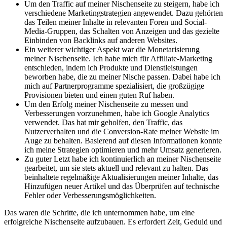
Um‍ den⁣ Traffic auf⁣ meiner Nischenseite zu steigern, habe ich
verschiedene Marketingstrategien angewendet.‌ Dazu gehörten
das Teilen⁤ meiner‍ Inhalte in relevanten Foren ‍und Social-
Media-Gruppen, ‍das Schalten von Anzeigen und das gezielte​
Einbinden‌ von Backlinks auf ⁢anderen Websites.
Ein‌ weiterer wichtiger Aspekt ⁣war die Monetarisierung
meiner Nischenseite.⁢ Ich habe mich für‌ Affiliate-Marketing
entschieden, ⁢indem ‍ich⁢ Produkte⁣ und ‍Dienstleistungen
‍beworben ⁣habe, die zu meiner Nische passen.‍ Dabei habe ich
mich ⁣auf ⁢Partnerprogramme spezialisiert,⁤ die ⁢großzügige
Provisionen ⁤bieten und einen guten Ruf haben.
Um ‍den Erfolg meiner ‌Nischenseite zu messen ‍und‌
Verbesserungen vorzunehmen, habe ich⁣ Google ​Analytics
verwendet. Das hat mir ⁢geholfen, den Traffic, das
Nutzerverhalten und die Conversion-Rate meiner ⁢Website im
Auge zu behalten. ⁣Basierend​ auf diesen ⁣Informationen konnte
ich ‌meine ⁢Strategien⁣ optimieren ‌und mehr ⁤Umsatz generieren.
Zu ​guter ​Letzt habe ich kontinuierlich an meiner Nischenseite ​
gearbeitet, um sie stets aktuell und relevant⁤ zu ⁣halten. Das
beinhaltete regelmäßige Aktualisierungen⁣ meiner Inhalte, das​
Hinzufügen‌ neuer Artikel und das⁤ Überprüfen auf ⁣technische
Fehler‌ oder‍ Verbesserungsmöglichkeiten.
Das waren ‍die Schritte, die ich unternommen habe, ​um eine
erfolgreiche ​Nischenseite aufzubauen. Es erfordert Zeit,⁤ Geduld ​und