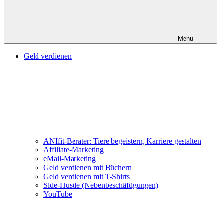
Menü
Geld verdienen
ANIfit-Berater: Tiere begeistern, Karriere gestalten
Affiliate-Marketing
eMail-Marketing
Geld verdienen mit Büchern
Geld verdienen mit T-Shirts
Side-Hustle (Nebenbeschäftigungen)
YouTube