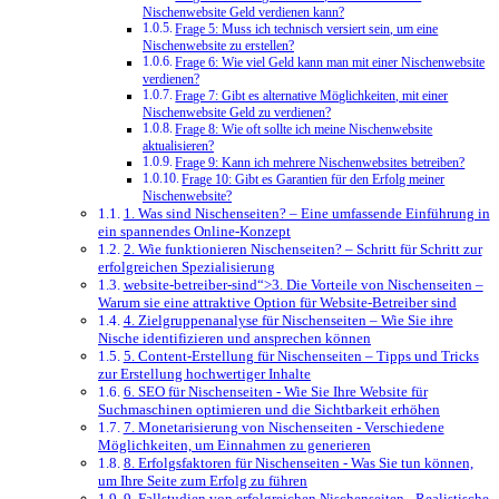
Nischenwebsite Geld verdienen kann?
Frage 5: Muss ich technisch versiert sein, um eine
Nischenwebsite zu erstellen?
Frage 6: Wie viel Geld kann man mit einer Nischenwebsite
verdienen?
Frage 7: Gibt es alternative Möglichkeiten, mit einer
Nischenwebsite Geld zu verdienen?
Frage 8: Wie oft sollte ich meine Nischenwebsite
aktualisieren?
Frage 9: Kann ich mehrere Nischenwebsites betreiben?
Frage 10: Gibt es Garantien für den Erfolg meiner
Nischenwebsite?
1. Was sind Nischenseiten? – ‌Eine umfassende Einführung in
ein spannendes Online-Konzept
2. Wie funktionieren Nischenseiten?‌ – Schritt ‍für ⁣Schritt zur
erfolgreichen Spezialisierung
website-betreiber-sind“>3. Die⁣ Vorteile ⁤von Nischenseiten –
Warum sie eine attraktive Option ⁢für ⁣Website-Betreiber sind
4. Zielgruppenanalyse für Nischenseiten – Wie ⁢Sie ihre
Nische identifizieren⁤ und ansprechen können
5.⁤ Content-Erstellung für ⁢Nischenseiten – ‍Tipps und Tricks
zur⁤ Erstellung ⁣hochwertiger⁤ Inhalte
6.⁣ SEO ⁣für ⁤Nischenseiten ⁣- Wie Sie Ihre Website für‌
Suchmaschinen optimieren‌ und die Sichtbarkeit ⁤erhöhen
7. Monetarisierung von Nischenseiten​ -‍ Verschiedene
Möglichkeiten, um Einnahmen⁢ zu​ generieren
8. ‍Erfolgsfaktoren‍ für⁣ Nischenseiten ‌- Was Sie⁢ tun⁢ können,
um ‍Ihre Seite⁣ zum Erfolg zu führen
9. Fallstudien⁣ von erfolgreichen Nischenseiten -⁢ Realistische