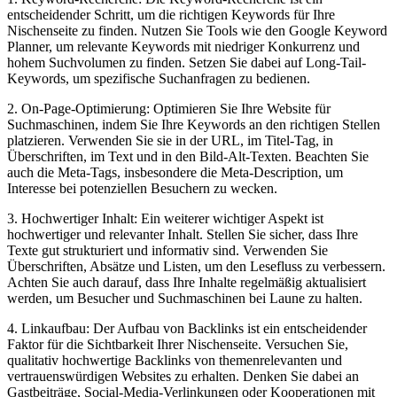
entscheidender Schritt, um die richtigen Keywords⁢ für Ihre
Nischenseite zu ⁤finden. Nutzen Sie Tools wie den ⁣Google Keyword
Planner,​ um relevante ​Keywords‍ mit niedriger Konkurrenz und
hohem Suchvolumen zu finden.⁢ Setzen Sie⁤ dabei auf Long-Tail-
Keywords, um spezifische Suchanfragen zu bedienen.
2. On-Page-Optimierung: ‌Optimieren Sie⁤ Ihre Website für
Suchmaschinen,⁣ indem Sie Ihre ⁣Keywords an den richtigen⁤ Stellen
platzieren.⁣ Verwenden ‌Sie‍ sie in ‌der ⁢URL, ​im⁢ Titel-Tag,⁤ in
Überschriften, im Text und in den‍ Bild-Alt-Texten. Beachten Sie
⁤auch die ‌Meta-Tags, insbesondere ‌die⁢ Meta-Description, um⁤
Interesse bei ‌potenziellen Besuchern⁣ zu ‍wecken.
3. ⁣Hochwertiger Inhalt: Ein weiterer wichtiger ⁢Aspekt⁣ ist
hochwertiger​ und relevanter ⁤Inhalt. ⁤Stellen⁣ Sie ⁤sicher, dass Ihre
Texte ⁣gut strukturiert und informativ sind.⁤ Verwenden Sie
⁢Überschriften,‍ Absätze⁤ und Listen, um ​den Lesefluss‍ zu‍ verbessern.
⁢Achten ​Sie ⁤auch darauf, dass Ihre Inhalte regelmäßig aktualisiert
werden,⁢ um Besucher⁤ und Suchmaschinen bei Laune zu halten.
4. Linkaufbau: Der ⁢Aufbau von⁢ Backlinks ist ⁣ein entscheidender
Faktor ⁤für die Sichtbarkeit Ihrer ⁤Nischenseite. Versuchen ⁤Sie,‍
qualitativ hochwertige Backlinks von themenrelevanten und
vertrauenswürdigen Websites zu erhalten. Denken⁤ Sie dabei an
Gastbeiträge,⁣ Social-Media-Verlinkungen oder Kooperationen mit