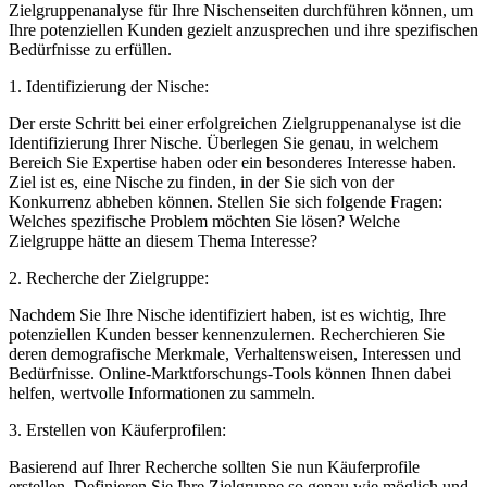
Zielgruppenanalyse ‌für Ihre Nischenseiten ‍durchführen ⁤können, um
Ihre potenziellen⁤ Kunden gezielt ‌anzusprechen und ‍ihre spezifischen
Bedürfnisse zu erfüllen.
1. Identifizierung ‍der ⁤Nische:
Der erste Schritt bei⁢ einer erfolgreichen ⁢Zielgruppenanalyse ist die
Identifizierung Ihrer ⁣Nische. Überlegen Sie genau, in welchem⁢
Bereich‌ Sie Expertise haben‌ oder⁤ ein besonderes Interesse ⁢haben.‌
Ziel ist⁣ es, eine ​Nische zu ​finden, in der Sie ‌sich von ⁢der ​
Konkurrenz abheben ​können. Stellen Sie sich⁢ folgende Fragen:
⁣Welches spezifische Problem⁢ möchten⁤ Sie lösen?⁣ Welche
Zielgruppe ⁤hätte an diesem ⁢Thema Interesse?
2. Recherche ⁣der Zielgruppe:
Nachdem Sie‍ Ihre Nische identifiziert haben, ist es wichtig, ⁤Ihre
potenziellen Kunden besser kennenzulernen. Recherchieren⁤ Sie
‌deren demografische Merkmale,‌ Verhaltensweisen, Interessen und
Bedürfnisse. ⁣Online-Marktforschungs-Tools können ⁣Ihnen dabei⁤
helfen, wertvolle Informationen ​zu ⁢sammeln.
3. Erstellen ‌von ​Käuferprofilen:
Basierend auf Ihrer ⁢Recherche sollten⁤ Sie nun Käuferprofile
erstellen. Definieren Sie Ihre Zielgruppe so​ genau wie⁤ möglich und