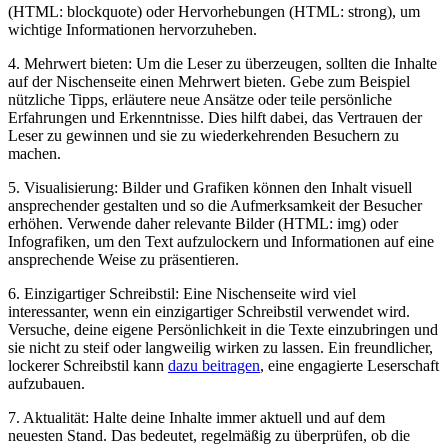
(HTML: blockquote) oder‌ Hervorhebungen (HTML:⁤ strong), um
wichtige Informationen ‍hervorzuheben.
4. Mehrwert ⁣bieten: ‌Um die Leser zu ⁣überzeugen, sollten die Inhalte
auf der Nischenseite einen Mehrwert bieten. Gebe zum Beispiel
‌nützliche Tipps,⁣ erläutere neue Ansätze oder teile‍ persönliche
Erfahrungen und ‌Erkenntnisse. Dies hilft ​dabei, das Vertrauen ‍der
‍Leser ‍zu gewinnen und⁢ sie​ zu⁣ wiederkehrenden⁤ Besuchern zu
machen.
5. Visualisierung: Bilder und Grafiken können den Inhalt ‍visuell
ansprechender⁢ gestalten und so die⁣ Aufmerksamkeit der Besucher
erhöhen. Verwende ‍daher ⁢relevante Bilder (HTML: img) oder
⁣Infografiken, um ‌den Text aufzulockern und Informationen auf eine
ansprechende ⁣Weise zu präsentieren.
6.⁣ Einzigartiger Schreibstil:‍ Eine ⁣Nischenseite ‍wird viel
interessanter, ⁢wenn ‌ein einzigartiger Schreibstil⁤ verwendet wird.
Versuche, deine eigene Persönlichkeit in⁣ die Texte einzubringen und
sie ‌nicht zu ‌steif oder langweilig wirken zu lassen. Ein⁣ freundlicher,
lockerer Schreibstil kann
dazu beitragen
, eine engagierte Leserschaft
aufzubauen.
7. Aktualität: Halte‍ deine Inhalte immer aktuell‌ und auf dem
neuesten Stand. Das bedeutet, ⁤regelmäßig⁤ zu überprüfen,‍ ob die ​