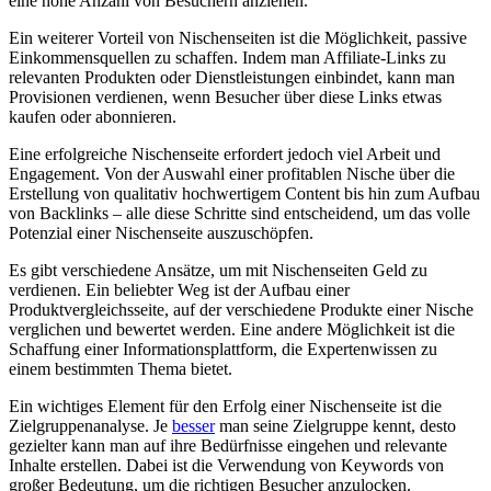
eine hohe Anzahl von Besuchern ⁢anziehen.
Ein weiterer⁢ Vorteil‍ von Nischenseiten‍ ist die Möglichkeit, passive‌
Einkommensquellen⁢ zu schaffen. ⁤Indem man Affiliate-Links zu
relevanten ​Produkten oder‌ Dienstleistungen einbindet, kann man
Provisionen verdienen,⁤ wenn Besucher​ über diese⁣ Links‌ etwas
kaufen oder abonnieren.
Eine erfolgreiche Nischenseite ⁣erfordert ⁢jedoch‍ viel Arbeit und
Engagement. Von der Auswahl einer profitablen⁢ Nische‍ über die
Erstellung von qualitativ hochwertigem ⁢Content⁢ bis⁤ hin zum Aufbau
⁤von ⁢Backlinks – alle diese Schritte‌ sind entscheidend, um das volle
⁢Potenzial ⁣einer Nischenseite auszuschöpfen.
Es gibt ​verschiedene​ Ansätze, um‌ mit Nischenseiten⁣ Geld zu
verdienen. Ein beliebter‌ Weg ist ⁣der Aufbau⁤ einer
Produktvergleichsseite,⁣ auf der verschiedene Produkte ⁢einer Nische
⁢verglichen​ und bewertet werden.⁣ Eine andere⁣ Möglichkeit ‌ist⁢ die
Schaffung​ einer Informationsplattform,‌ die Expertenwissen zu
einem ​bestimmten Thema bietet.
Ein ⁤wichtiges Element für‍ den Erfolg einer ‌Nischenseite ist die
Zielgruppenanalyse. Je
besser
man seine Zielgruppe ⁣kennt, desto
gezielter ​kann man auf ihre​ Bedürfnisse eingehen​ und relevante
Inhalte erstellen. Dabei ist die‌ Verwendung⁤ von ⁣Keywords‌ von
großer Bedeutung, ​um die richtigen Besucher ⁢anzulocken.