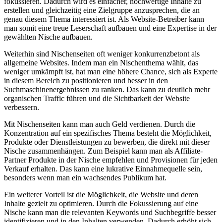
fokussieren. ‌Dadurch wird es einfacher, ​hochwertige‌ Inhalte zu​
erstellen‌ und gleichzeitig‍ eine Zielgruppe anzusprechen, ⁢die ‍an
genau diesem Thema⁢ interessiert ist. Als‌ Website-Betreiber kann
man somit eine treue Leserschaft aufbauen und eine​ Expertise ⁤in‍ der
gewählten Nische aufbauen.
Weiterhin sind⁢ Nischenseiten oft weniger konkurrenzbetont als​
allgemeine Websites. Indem man ein ⁢Nischenthema‍ wählt, das
weniger umkämpft ⁢ist, hat man​ eine höhere Chance, sich als‌ Experte
in diesem Bereich zu positionieren und⁤ besser in den
Suchmaschinenergebnissen zu ranken. Das kann zu deutlich‍ mehr‌
organischen Traffic ‌führen und die ⁤Sichtbarkeit‍ der Website
verbessern.
Mit⁤ Nischenseiten kann man auch ⁣Geld verdienen. Durch die
Konzentration auf ein‍ spezifisches Thema besteht die Möglichkeit,
Produkte oder ⁤Dienstleistungen zu bewerben, die⁤ direkt mit dieser
Nische zusammenhängen. Zum⁣ Beispiel⁣ kann ‍man als Affiliate-
Partner Produkte in der Nische empfehlen ⁢und⁤ Provisionen für jeden
‍Verkauf erhalten. Das kann eine lukrative Einnahmequelle sein,
besonders wenn man ein⁣ wachsendes Publikum hat.
Ein weiterer Vorteil ist⁢ die Möglichkeit, die Website und deren
Inhalte gezielt ‌zu optimieren. Durch die Fokussierung auf eine
Nische kann man die relevanten ‌Keywords⁢ und Suchbegriffe besser
identifizieren und in den Inhalten verwenden. Dadurch erhöht sich