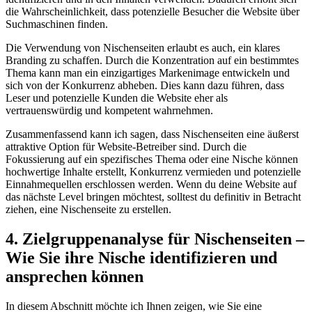
die ​Wahrscheinlichkeit,​ dass potenzielle Besucher die Website‍ über
Suchmaschinen‍ finden.
Die⁢ Verwendung von Nischenseiten​ erlaubt ⁤es‌ auch, ein ‌klares
⁣Branding‍ zu schaffen. Durch die ⁤Konzentration ‌auf ‍ein⁢ bestimmtes
⁢Thema⁤ kann ‍man ein einzigartiges ‍Markenimage ‍entwickeln und
sich von⁢ der Konkurrenz abheben. Dies kann dazu führen, dass
‌Leser und‍ potenzielle ‌Kunden die Website ‌eher als
vertrauenswürdig und kompetent wahrnehmen.
Zusammenfassend kann​ ich sagen, ⁤dass Nischenseiten eine äußerst
attraktive Option für Website-Betreiber sind.‌ Durch⁤ die
Fokussierung auf ein ‌spezifisches⁣ Thema oder ⁣eine​ Nische können
hochwertige Inhalte ‍erstellt, Konkurrenz‍ vermieden ⁣und potenzielle
Einnahmequellen⁢ erschlossen ⁢werden. Wenn du deine Website auf
das nächste Level bringen möchtest, solltest du ⁢definitiv‌ in‌ Betracht
ziehen, eine Nischenseite zu erstellen.
4. Zielgruppenanalyse für Nischenseiten –
Wie ⁢Sie ihre Nische identifizieren⁤ und
ansprechen können
In diesem Abschnitt möchte ich Ihnen zeigen, wie ⁢Sie eine