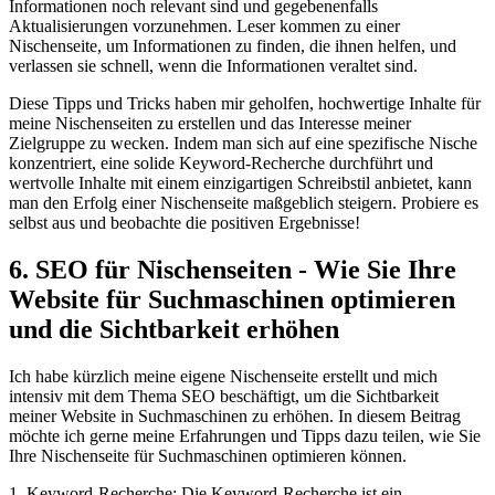
Informationen noch relevant sind‍ und ‌gegebenenfalls
⁢Aktualisierungen vorzunehmen. Leser‌ kommen zu‌ einer
Nischenseite,‌ um Informationen zu finden, die ihnen helfen, und
⁣verlassen sie ⁢schnell, ⁣wenn die Informationen veraltet ⁣sind.
Diese Tipps und Tricks haben mir geholfen, hochwertige Inhalte für
meine Nischenseiten zu ⁢erstellen und‍ das ‌Interesse meiner
Zielgruppe ⁤zu wecken. Indem man‍ sich auf eine⁤ spezifische Nische
konzentriert, eine solide Keyword-Recherche ​durchführt und
wertvolle ⁢Inhalte mit einem einzigartigen⁤ Schreibstil ⁣anbietet, kann
⁣man⁢ den Erfolg einer Nischenseite maßgeblich steigern. Probiere es⁣
selbst aus ⁢und beobachte die‍ positiven Ergebnisse!
6.⁣ SEO ⁣für ⁤Nischenseiten ⁣- Wie Sie Ihre
Website für‌ Suchmaschinen optimieren‌
und die Sichtbarkeit ⁤erhöhen
Ich habe kürzlich ​meine eigene ‌Nischenseite⁤ erstellt und ⁣mich
intensiv mit dem Thema‍ SEO beschäftigt, um die Sichtbarkeit
meiner Website​ in ‌Suchmaschinen zu ‍erhöhen. In diesem Beitrag
‌möchte ich gerne meine​ Erfahrungen ‌und Tipps ⁤dazu ‌teilen, ‌wie ⁤Sie
⁣Ihre Nischenseite für Suchmaschinen optimieren können.
1. Keyword-Recherche: Die Keyword-Recherche ist ein