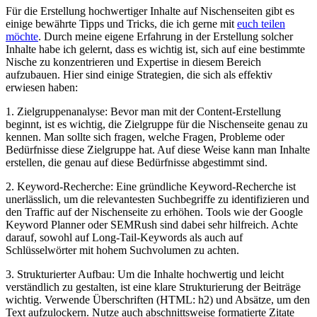
Für die Erstellung hochwertiger Inhalte auf Nischenseiten gibt es
einige bewährte⁣ Tipps und Tricks, die ich ⁤gerne mit
euch teilen‍
möchte
. Durch meine ⁣eigene ‍Erfahrung​ in‌ der Erstellung solcher
Inhalte habe ich⁤ gelernt, dass es wichtig ist,⁤ sich auf⁢ eine bestimmte
Nische zu konzentrieren​ und ⁢Expertise in diesem Bereich
‌aufzubauen. Hier ‌sind‍ einige Strategien,⁤ die sich ⁢als effektiv
erwiesen haben:
1. Zielgruppenanalyse: Bevor man​ mit⁣ der Content-Erstellung
beginnt,‌ ist es⁣ wichtig,‌ die Zielgruppe für die Nischenseite genau zu
kennen. ​Man sollte sich⁣ fragen, ‌welche‍ Fragen, Probleme‌ oder⁣
Bedürfnisse‍ diese Zielgruppe hat. Auf⁣ diese Weise kann ⁢man ‌Inhalte
erstellen,‍ die genau auf diese⁣ Bedürfnisse abgestimmt ​sind.
2. Keyword-Recherche:‌ Eine gründliche Keyword-Recherche ist
unerlässlich, um die relevantesten‌ Suchbegriffe zu identifizieren und⁣
den ​Traffic auf ⁢der⁣ Nischenseite zu ⁤erhöhen. Tools​ wie der⁢ Google
⁤Keyword Planner oder ⁤SEMRush sind dabei‌ sehr ⁣hilfreich. Achte​
darauf, sowohl ⁢auf Long-Tail-Keywords als auch auf ​
Schlüsselwörter ‍mit ‍hohem​ Suchvolumen zu achten.
3. Strukturierter Aufbau: Um⁢ die ⁣Inhalte hochwertig und leicht
verständlich zu gestalten, ⁢ist ⁢eine klare Strukturierung der Beiträge
wichtig. ​Verwende ‌Überschriften​ (HTML: h2) und Absätze, um​ den
Text aufzulockern. Nutze⁣ auch abschnittsweise formatierte Zitate