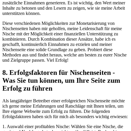
zusätzliche Einnahmen generieren. ‌Es ist‌ wichtig, den Wert meiner⁣
Inhalte‌ zu betonen und den Lesern⁣ zu zeigen, wie sie meine Arbeit
‍unterstützen können.
Diese ‌verschiedenen Möglichkeiten zur Monetarisierung‌ von​
Nischenseiten haben mir geholfen, meine Leidenschaft für meine
Nische mit ‌der Möglichkeit einer finanziellen ​Unterstützung zu
kombinieren.⁢ Durch‌ Kombination dieser ‍Ansätze, habe ich es
⁣geschafft, kontinuierlich ‍Einnahmen zu⁢ erzielen und meiner
Nischenseite eine ⁤solide Grundlage zu⁤ geben. Probiert diese
Methoden aus und findet heraus, welche am besten zu eurer ‍Nische⁢
und Zielgruppe passen. Viel ⁤Erfolg!
8. ‍Erfolgsfaktoren‍ für⁣ Nischenseiten ‌-
Was Sie⁢ tun⁢ können, um ‍Ihre Seite⁣ zum
Erfolg zu führen
Als langjähriger Betreiber einer erfolgreichen⁢ Nischenseite möchte
ich ⁢gerne​ meine Erfahrungen ⁢und Ratschläge mit⁢ Ihnen⁤ teilen, um
Ihre eigene ⁤Webseite zum Erfolg ‍zu führen. Die ​folgenden
Erfolgsfaktoren haben sich für​ mich als besonders⁤ wichtig erwiesen:
1. ⁣Auswahl ⁢einer ‌profitablen Nische: Wählen Sie ⁤eine Nische, die‌