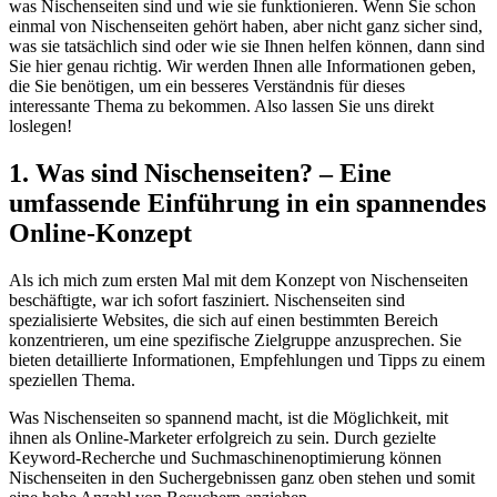
was ⁢Nischenseiten ⁣sind und wie⁢ sie funktionieren. Wenn ⁣Sie schon
einmal von Nischenseiten gehört ⁤haben, ‍aber nicht ‍ganz sicher sind,
was sie tatsächlich sind⁢ oder wie sie​ Ihnen helfen können, dann sind⁤
Sie hier genau richtig. Wir werden Ihnen alle Informationen geben,
die Sie​ benötigen, um ‍ein besseres Verständnis​ für ⁣dieses
interessante ​Thema zu bekommen. Also lassen Sie uns direkt
‌loslegen!
1. Was sind Nischenseiten? – ‌Eine
umfassende Einführung in ein spannendes
Online-Konzept
Als ⁤ich mich zum ersten Mal‌ mit dem Konzept von⁣ Nischenseiten
beschäftigte, war ich sofort fasziniert. Nischenseiten sind
⁢spezialisierte⁢ Websites, die sich auf ⁣einen bestimmten‌ Bereich
konzentrieren, um ⁤eine spezifische Zielgruppe⁢ anzusprechen. Sie
bieten⁤ detaillierte Informationen, Empfehlungen ⁣und Tipps zu einem
speziellen Thema.
Was Nischenseiten so spannend macht, ist die ⁤Möglichkeit, mit
ihnen ⁢als⁤ Online-Marketer⁣ erfolgreich‍ zu sein. Durch gezielte
Keyword-Recherche‍ und Suchmaschinenoptimierung können
⁣Nischenseiten⁢ in ​den ‍Suchergebnissen ganz oben‌ stehen⁢ und somit