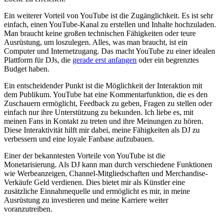
Ein weiterer Vorteil von YouTube ist die ⁤Zugänglichkeit. Es ist sehr
einfach, einen YouTube-Kanal zu ⁣erstellen ‍und Inhalte hochzuladen.
Man braucht keine großen technischen Fähigkeiten oder teure ​
Ausrüstung, um loszulegen. Alles, was man braucht, ist ein
Computer und Internetzugang.⁤ Das ⁤macht YouTube zu einer idealen
Plattform für DJs, die
gerade erst anfangen
oder ein begrenztes
Budget haben.
Ein entscheidender Punkt⁤ ist die Möglichkeit der‌ Interaktion mit
dem Publikum. YouTube hat eine Kommentarfunktion,⁢ die es den
Zuschauern ⁢ermöglicht, Feedback ⁢zu geben, Fragen zu stellen oder
einfach nur ihre Unterstützung zu ⁢bekunden. Ich liebe es, mit
meinen ​Fans in Kontakt zu treten und ihre Meinungen zu hören.
Diese Interaktivität hilft ⁤mir​ dabei, meine Fähigkeiten als DJ zu
verbessern und ⁢eine loyale ​Fanbase aufzubauen.
Einer der bekanntesten Vorteile von YouTube ist die
Monetarisierung.‌ Als DJ kann man durch verschiedene Funktionen
wie Werbeanzeigen, Channel-Mitgliedschaften und Merchandise-
Verkäufe Geld ⁤verdienen. Dies bietet mir als Künstler eine
zusätzliche Einnahmequelle und ermöglicht⁤ es mir, in meine
⁤Ausrüstung zu investieren und meine Karriere weiter
voranzutreiben.