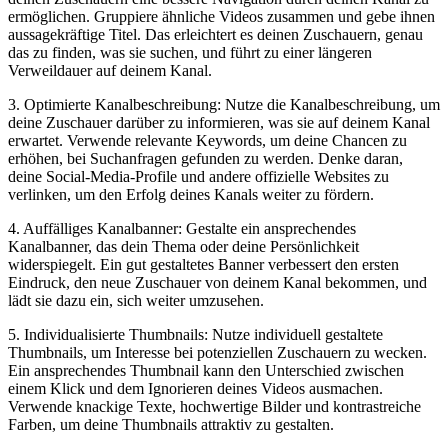
ermöglichen.⁣ Gruppiere ähnliche Videos zusammen und gebe ihnen⁣
aussagekräftige Titel. Das ⁢erleichtert es deinen Zuschauern, genau⁢
das zu finden, was sie suchen,​ und führt zu einer längeren
Verweildauer auf deinem Kanal.
3. Optimierte Kanalbeschreibung: ⁤Nutze die Kanalbeschreibung, um⁤
deine Zuschauer darüber zu informieren, was⁣ sie ‍auf deinem⁤ Kanal
erwartet. Verwende relevante Keywords, um deine‍ Chancen zu
erhöhen, bei Suchanfragen gefunden zu werden. Denke daran,
deine Social-Media-Profile und andere offizielle Websites zu
verlinken, um den Erfolg deines Kanals weiter zu fördern.
4. Auffälliges Kanalbanner: Gestalte ein⁤ ansprechendes
Kanalbanner, das dein Thema oder deine⁣ Persönlichkeit
widerspiegelt. Ein gut gestaltetes Banner verbessert den ersten
Eindruck, den neue Zuschauer von deinem Kanal bekommen, und
lädt sie dazu ein, sich weiter​ umzusehen.
5. Individualisierte‌ Thumbnails: Nutze individuell gestaltete
Thumbnails, um Interesse bei potenziellen Zuschauern ‌zu ​wecken.
Ein ansprechendes Thumbnail kann den Unterschied zwischen
einem⁢ Klick und dem Ignorieren deines Videos ausmachen.
Verwende‍ knackige Texte, hochwertige Bilder⁤ und kontrastreiche
Farben, ⁣um deine Thumbnails attraktiv zu⁣ gestalten.