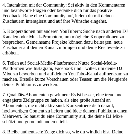
4. Interaktion mit der Community: Sei aktiv in den Kommentaren⁤
und beantworte⁢ Fragen oder bedanke dich‍ für das‍ positive
Feedback. Baue eine Community auf, indem du mit deinen
⁢Zuschauern ⁤interagierst und ​auf ihre Wünsche⁣ eingehst.
5. Kooperationen‍ mit anderen YouTubern: Suche nach anderen DJ-
Kanälen oder Musik-Promotern, um mögliche Kooperationen zu
besprechen. Gemeinsame Projekte können⁢ dazu⁤ beitragen, neue
Zuschauer auf ‌deinen Kanal zu bringen ⁣und deine Reichweite zu
erhöhen.
6. Teilen auf‌ Social-Media-Plattformen: Nutze Social-Media-
Plattformen wie Instagram, ‍Facebook und Twitter, um deine DJ-
Mixe zu bewerben und auf deinen YouTube-Kanal ⁤aufmerksam zu
machen. Erstelle kurze Vorschauen oder Teaser, um⁢ die Neugierde
deines ‍Publikums zu​ wecken.
7. Qualitäts-Abonnenten gewinnen: Es ist besser, eine treue und
engagierte ⁣Zielgruppe zu haben, ​als eine große Anzahl an
Abonnenten, die ‍nicht aktiv sind. ‍Konzentriere dich darauf,
hochwertigen Content zu⁢ liefern und biete deinem Publikum einen
Mehrwert. So baust du eine Community auf, die deine DJ-Mixe
schätzt und gerne mit anderen teilt.
8. Bleibe⁢ authentisch:⁣ Zeige dich so, wie du wirklich bist. Deine