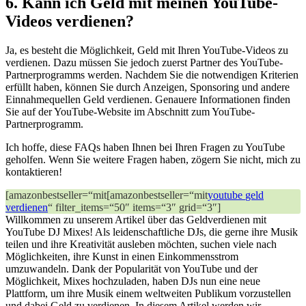
6. Kann ich Geld mit meinen YouTube-
Videos verdienen?
Ja, es besteht die Möglichkeit, Geld mit Ihren YouTube-Videos zu
verdienen. Dazu müssen Sie jedoch zuerst Partner des YouTube-
Partnerprogramms werden. Nachdem Sie die notwendigen Kriterien
erfüllt haben, können Sie durch Anzeigen, Sponsoring und andere
Einnahmequellen Geld verdienen. Genauere Informationen finden
Sie auf der YouTube-Website im Abschnitt zum YouTube-
Partnerprogramm.
Ich hoffe, diese FAQs haben Ihnen bei Ihren Fragen zu YouTube
geholfen. Wenn Sie weitere Fragen haben, zögern Sie nicht, mich zu
kontaktieren!
[amazon⁣bestseller=“mit[amazonbestseller=“mit
youtube
geld
verdienen
“ filter_items=“50″ items=“3″ grid=“3″]
Willkommen zu unserem Artikel über das Geldverdienen mit
YouTube DJ Mixes! Als leidenschaftliche DJs, ​die gerne ihre Musik
teilen und⁤ ihre Kreativität ausleben möchten, suchen viele nach​
Möglichkeiten, ihre Kunst in einen Einkommensstrom
umzuwandeln. Dank der Popularität von YouTube ​und der
Möglichkeit, Mixes hochzuladen, haben DJs nun eine neue
Plattform, um ihre Musik einem weltweiten Publikum‍ vorzustellen
und dabei Geld ⁢zu verdienen. In diesem Artikel ⁤werden‍ wir