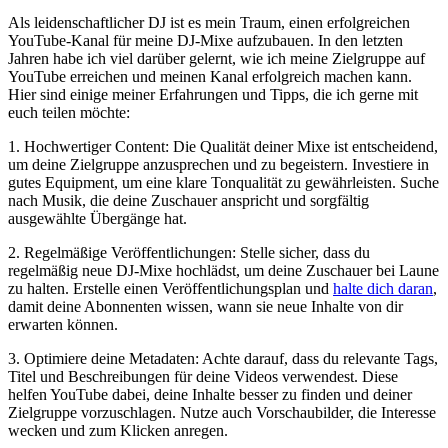
Als leidenschaftlicher DJ ist es mein ​Traum, einen erfolgreichen
YouTube-Kanal für meine DJ-Mixe aufzubauen. In den letzten
Jahren⁤ habe ich viel darüber gelernt, wie ich ⁢meine Zielgruppe auf
YouTube erreichen und meinen⁣ Kanal erfolgreich machen kann.
Hier sind einige meiner Erfahrungen und Tipps, die ich gerne mit
euch teilen möchte:
1.‍ Hochwertiger Content: Die Qualität deiner Mixe ist entscheidend,
um deine Zielgruppe​ anzusprechen und zu begeistern. Investiere in
gutes Equipment, um eine klare Tonqualität zu ‌gewährleisten. Suche
nach Musik, die deine Zuschauer anspricht und sorgfältig
ausgewählte Übergänge ​hat.
2.⁢ Regelmäßige Veröffentlichungen: Stelle sicher, dass du
regelmäßig neue DJ-Mixe hochlädst, um deine Zuschauer bei Laune
zu halten. Erstelle einen Veröffentlichungsplan und
halte dich daran
,
damit deine⁣ Abonnenten wissen, wann sie neue Inhalte von dir
erwarten können.
3. Optimiere deine Metadaten: Achte darauf, dass ​du relevante Tags,
Titel und Beschreibungen für deine Videos verwendest. Diese
helfen YouTube dabei, deine Inhalte besser⁣ zu finden und deiner
Zielgruppe vorzuschlagen. Nutze auch Vorschaubilder,⁣ die Interesse
wecken⁢ und‍ zum Klicken anregen.