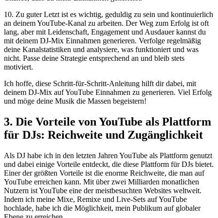
10.⁤ Zu guter Letzt ist es wichtig, geduldig zu sein und kontinuierlich
an deinem YouTube-Kanal zu arbeiten.⁤ Der Weg zum Erfolg ⁣ist oft
lang, aber mit Leidenschaft, Engagement und Ausdauer ‍kannst du
mit deinem DJ-Mix Einnahmen generieren. Verfolge regelmäßig
deine Kanalstatistiken und⁤ analysiere, was ⁣funktioniert und was‍
nicht. ⁢Passe ⁣deine Strategie entsprechend an und bleib stets
motiviert.
Ich hoffe, diese ⁤Schritt-für-Schritt-Anleitung hilft dir dabei, mit
deinem DJ-Mix auf YouTube Einnahmen zu generieren. Viel‌ Erfolg
und möge ⁣deine Musik die Massen begeistern!
3. Die Vorteile​ von YouTube ⁣als Plattform
für DJs: Reichweite und Zugänglichkeit
Als DJ habe ich⁢ in den letzten Jahren YouTube als Plattform genutzt
und dabei einige ‍Vorteile entdeckt, die diese Plattform⁣ für DJs bietet.
Einer der größten Vorteile ist die enorme⁣ Reichweite, ⁢die man auf
YouTube erreichen kann. Mit über zwei Milliarden monatlichen
Nutzern ist​ YouTube eine der meistbesuchten Websites ‌weltweit.
Indem ich meine ‍Mixe, Remixe und Live-Sets auf YouTube
hochlade, habe ⁢ich die Möglichkeit, mein Publikum ‍auf globaler
Ebene ​zu erreichen.