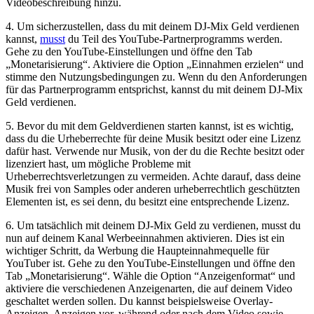
Videobeschreibung ⁣hinzu.
4. Um sicherzustellen, dass ⁢du mit⁤ deinem DJ-Mix Geld verdienen
kannst,
musst
du ⁢Teil⁢ des YouTube-Partnerprogramms werden.
Gehe zu den ​YouTube-Einstellungen und öffne den Tab
„Monetarisierung“. ​Aktiviere die‍ Option⁣ „Einnahmen erzielen“ und
stimme den Nutzungsbedingungen zu. ⁢Wenn du den ⁣Anforderungen
für ⁤das‍ Partnerprogramm entsprichst, kannst du mit deinem DJ-Mix
⁢Geld verdienen.
5. Bevor du mit dem Geldverdienen starten ⁤kannst, ist es wichtig,
dass du die Urheberrechte für deine Musik⁢ besitzt oder eine Lizenz
dafür hast. Verwende nur Musik,​ von der du die Rechte besitzt oder
lizenziert hast, um mögliche Probleme mit
Urheberrechtsverletzungen zu‌ vermeiden. Achte darauf, dass deine
Musik frei von Samples oder anderen urheberrechtlich geschützten
Elementen ist, es sei denn, du besitzt eine entsprechende Lizenz.
6. Um tatsächlich mit deinem DJ-Mix Geld zu verdienen, musst du
nun auf deinem ‌Kanal Werbeeinnahmen ⁢aktivieren. Dies ist ein
wichtiger Schritt, da Werbung die Haupteinnahmequelle für
YouTuber ist. Gehe zu den⁣ YouTube-Einstellungen und öffne den
Tab „Monetarisierung“. Wähle die Option ‍“Anzeigenformat“ und
aktiviere die verschiedenen Anzeigenarten, die auf deinem Video
geschaltet werden sollen. Du kannst beispielsweise Overlay-
Anzeigen,‌ Anzeigen vor, während oder nach dem Video sowie