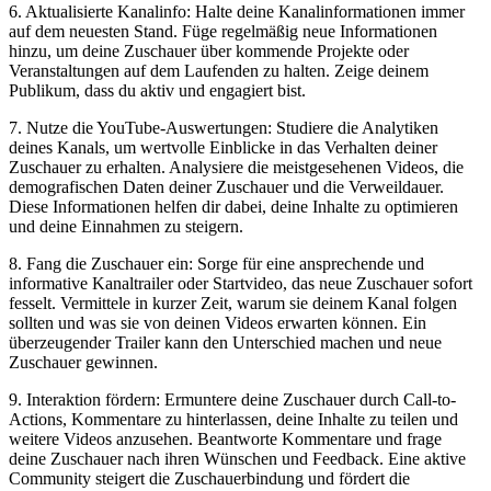
6. Aktualisierte Kanalinfo: Halte deine Kanalinformationen immer
auf​ dem⁤ neuesten Stand. Füge regelmäßig neue Informationen
hinzu, um deine Zuschauer über kommende Projekte oder⁤
Veranstaltungen auf dem Laufenden zu halten. Zeige deinem
Publikum, dass du aktiv und engagiert bist.
7. ⁣Nutze die YouTube-Auswertungen: Studiere die Analytiken
deines Kanals, um wertvolle Einblicke ⁢in das ​Verhalten deiner
Zuschauer‌ zu erhalten. Analysiere die meistgesehenen Videos, die
demografischen Daten deiner Zuschauer​ und die Verweildauer.
⁣Diese ⁤Informationen helfen dir dabei,⁤ deine Inhalte zu optimieren
und⁤ deine Einnahmen zu‍ steigern.
8. Fang die Zuschauer ein: Sorge für eine ansprechende und
informative Kanaltrailer oder Startvideo, das neue Zuschauer sofort
fesselt. Vermittele in kurzer Zeit, warum sie deinem Kanal folgen
sollten und was sie von deinen Videos erwarten können. Ein
überzeugender Trailer kann den​ Unterschied machen und neue
Zuschauer gewinnen.
9. Interaktion fördern: Ermuntere deine Zuschauer durch​ Call-to-
Actions, ⁣Kommentare zu hinterlassen, deine​ Inhalte zu teilen und
weitere Videos anzusehen. Beantworte Kommentare und frage
deine ⁢Zuschauer nach ‌ihren Wünschen und Feedback. Eine aktive
Community steigert die Zuschauerbindung und fördert die