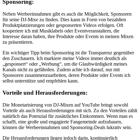
Sponsoring:
Neben Werbeeinnahmen gibt es auch die Möglichkeit,‌ Sponsoren
für ⁣seine DJ-Mixe zu finden. ‌Dies kann in Form von bezahlten
Produktplatzierungen oder gesponserten Videos erfolgen. Oft
kooperiere ich⁣ mit Musiklabels oder‌ Eventveranstaltern, die ​
Interesse daran haben, ‌ihre ⁢Produkte oder Events ⁤in meinen Mixen
zu präsentieren.
Ein wichtiger Tipp beim Sponsoring ⁣ist die Transparenz gegenüber
den Zuschauern. Ich markiere⁤ meine ⁣Videos immer deutlich ⁣als
„gesponsert“ oder⁢ „Werbung“, um‍ die Glaubwürdigkeit⁤ meines
Kanals nicht⁣ zu gefährden. Zudem achte ich darauf,‍ nur mit
Sponsoren zusammenzuarbeiten, deren Produkte oder Events ​ich
selbst unterstütze und empfehlen kann.
Vorteile und Herausforderungen:
Die Monetarisierung von DJ-Mixen auf YouTube bringt sowohl
Vorteile als auch Herausforderungen mit sich. Zu den Vorteilen zählt
natürlich das Potenzial für zusätzliches Einkommen. Wenn ⁤man es
schafft, eine große und engagierte Fangemeinde⁢ aufzubauen,
können die Werbeeinnahmen⁤ und Sponsoring-Deals lukrativ sein.
Die Herausforderungen liegen jedoch darin, kontinuierlich