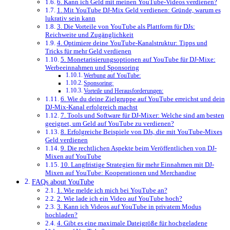
6. Kann ich Geld mit meinen YouTube-Videos verdienen?
1. Mit YouTube DJ-Mix Geld verdienen: Gründe, warum es
lukrativ sein kann
3. Die Vorteile​ von YouTube ⁣als Plattform für DJs:
Reichweite und Zugänglichkeit
4. ⁢Optimiere deine YouTube-Kanalstruktur: Tipps und
Tricks für​ mehr Geld verdienen
5. Monetarisierungsoptionen auf YouTube für DJ-Mixe:
Werbeeinnahmen und Sponsoring
Werbung auf YouTube:
Sponsoring:
Vorteile und Herausforderungen:
6. Wie du deine Zielgruppe auf YouTube erreichst und dein
DJ-Mix-Kanal erfolgreich machst
7. Tools ‍und Software‌ für DJ-Mixer: Welche sind am besten
geeignet, um Geld auf YouTube zu verdienen?
8. Erfolgreiche⁣ Beispiele von DJs, die mit YouTube-Mixes
Geld verdienen
9. Die rechtlichen Aspekte beim⁤ Veröffentlichen von DJ-
Mixen auf YouTube
10. Langfristige Strategien für mehr Einnahmen‍ mit DJ-
Mixen auf YouTube: Kooperationen und Merchandise
FAQs about YouTube
1. Wie melde ich mich bei YouTube an?
2. Wie lade ich ein Video auf YouTube hoch?
3. Kann ich Videos auf YouTube in privatem Modus
hochladen?
4. Gibt es eine maximale Dateigröße für hochgeladene