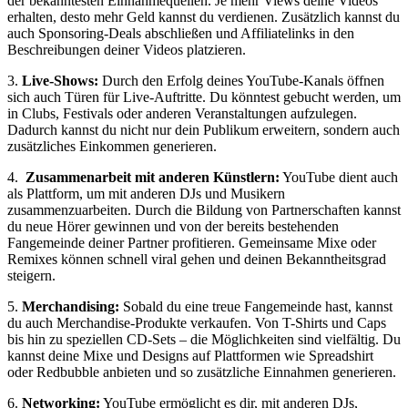
der bekanntesten Einnahmequellen. Je mehr Views deine⁤ Videos
erhalten, desto mehr Geld kannst⁣ du verdienen. Zusätzlich kannst du
auch Sponsoring-Deals abschließen und Affiliatelinks in⁤ den
Beschreibungen deiner Videos platzieren.
3.
Live-Shows:
Durch den Erfolg deines YouTube-Kanals öffnen
sich auch Türen für Live-Auftritte. ‍Du könntest gebucht werden, um
in Clubs,⁣ Festivals oder anderen Veranstaltungen aufzulegen.
Dadurch kannst du nicht nur dein Publikum erweitern, sondern auch
zusätzliches Einkommen generieren.
4. ​
Zusammenarbeit mit anderen Künstlern:
YouTube ‌dient auch
als Plattform, ‌um mit anderen DJs und Musikern
zusammenzuarbeiten. Durch die Bildung von Partnerschaften kannst
du neue Hörer gewinnen und von der bereits bestehenden
Fangemeinde deiner Partner profitieren. Gemeinsame ‍Mixe oder
Remixes können schnell viral gehen und deinen Bekanntheitsgrad
steigern.
5.
Merchandising:
Sobald du eine treue Fangemeinde hast, kannst
du auch Merchandise-Produkte verkaufen. Von T-Shirts und Caps
bis hin zu speziellen CD-Sets – die Möglichkeiten sind vielfältig. Du
kannst deine Mixe und Designs auf Plattformen wie Spreadshirt
oder Redbubble anbieten und so zusätzliche Einnahmen‌ generieren.
6.
Networking:
YouTube ermöglicht es dir, mit anderen DJs,