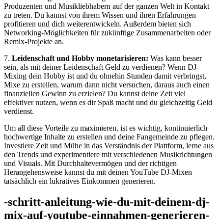
Produzenten und ‌Musikliebhabern auf der ganzen Welt in Kontakt
zu treten. Du ⁤kannst von ihrem Wissen und ihren Erfahrungen
profitieren und dich weiterentwickeln. Außerdem⁤ bieten⁢ sich
Networking-Möglichkeiten für zukünftige Zusammenarbeiten oder
Remix-Projekte an.
7.
Leidenschaft⁢ und Hobby monetarisieren:
Was kann besser
sein, als mit deiner Leidenschaft Geld zu verdienen? Wenn DJ-
Mixing dein Hobby ist und du ohnehin Stunden damit verbringst,‌
Mixe zu erstellen, warum dann⁣ nicht versuchen, daraus auch einen
finanziellen​ Gewinn zu erzielen? Du kannst ​deine Zeit viel
effektiver nutzen, wenn​ es dir Spaß macht und du gleichzeitig Geld
verdienst.
Um all diese Vorteile zu maximieren,⁤ ist es wichtig, kontinuierlich
hochwertige Inhalte zu erstellen und deine Fangemeinde zu pflegen.
Investiere Zeit und Mühe ‍in das Verständnis der Plattform,‍ lerne aus
den Trends und experimentiere mit verschiedenen Musikrichtungen⁢
und Visuals. Mit Durchhaltevermögen und der richtigen
Herangehensweise kannst du mit deinen YouTube DJ-Mixen
tatsächlich ein lukratives‌ Einkommen generieren.
-schritt-anleitung-wie-du-mit-deinem-dj-
mix-auf-youtube-einnahmen-generieren-