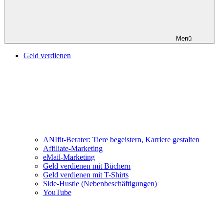
Menü
Geld verdienen
ANIfit-Berater: Tiere begeistern, Karriere gestalten
Affiliate-Marketing
eMail-Marketing
Geld verdienen mit Büchern
Geld verdienen mit T-Shirts
Side-Hustle (Nebenbeschäftigungen)
YouTube