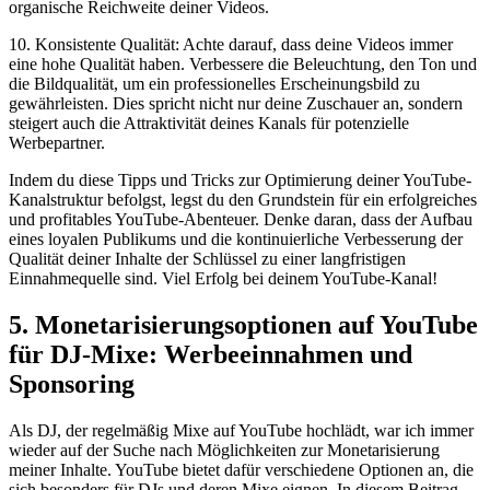
organische Reichweite‌ deiner Videos.
10.​ Konsistente Qualität: Achte darauf, dass deine Videos immer
eine hohe Qualität haben. Verbessere die ⁢Beleuchtung, den Ton und
die Bildqualität, um ein professionelles Erscheinungsbild zu
gewährleisten. Dies spricht nicht nur deine Zuschauer an, sondern
steigert auch die ⁢Attraktivität deines Kanals für potenzielle
Werbepartner.
Indem du diese Tipps und Tricks zur Optimierung deiner YouTube-
Kanalstruktur befolgst, legst du den‌ Grundstein für‌ ein ⁢erfolgreiches
und profitables ‍YouTube-Abenteuer. Denke daran, dass der Aufbau
eines loyalen Publikums und die kontinuierliche Verbesserung der
Qualität deiner Inhalte der Schlüssel zu einer langfristigen
Einnahmequelle sind. Viel Erfolg ⁤bei deinem YouTube-Kanal!
5. Monetarisierungsoptionen auf YouTube
für DJ-Mixe: Werbeeinnahmen und
Sponsoring
Als DJ, der regelmäßig Mixe auf YouTube hochlädt, war ich immer
wieder auf der Suche nach Möglichkeiten zur Monetarisierung
meiner Inhalte. YouTube bietet dafür verschiedene Optionen‍ an, die
sich besonders ‌für DJs​ und deren Mixe eignen. In diesem Beitrag