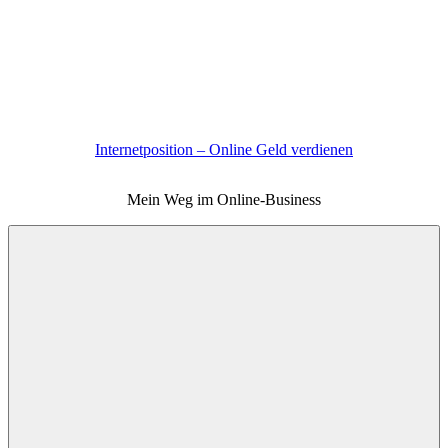
Zum
Inhalt
springen
Internetposition – Online Geld verdienen
Mein Weg im Online-Business