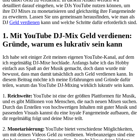
detailliert darauf eingehen, wie DJs YouTube nutzen können, um
ihre DJ Mixes zu monetarisieren ​und gleichzeitig ihre Fangemeinde
zu erweitern. Lassen Sie uns gemeinsam herausfinden, wie man als
DJ
Geld verdienen
kann und‌ welche Schritte ‌dafür erforderlich sind.
1. Mit YouTube DJ-Mix Geld verdienen:
Gründe, warum es lukrativ sein kann
Ich habe seit einiger Zeit meinen eigenen YouTube-Kanal, auf⁤ dem
ich regelmäßig DJ-Mixe hochlade. Anfangs ⁣habe ich das Hobby
einfach aus Spaß an der Musik ‍gemacht, doch dann wurde mir
bewusst, dass man damit tatsächlich auch Geld verdienen kann.​ In
diesem Beitrag möchte ich meine⁢ Erfahrungen und Gründe dafür
teilen, ⁣warum das YouTube DJ-Mixing‌ wirklich lukrativ sein kann.
1.
Reichweite:
YouTube ist eine der größten Plattformen für Musik,
und es ‍gibt Millionen von Menschen, die nach neuen Mixen suchen.
Durch das​ Erstellen von hochwertigen⁤ Inhalten mit ⁢guter Musik und
passenden Visuals kannst du eine loyale Fangemeinde aufbauen, die
dir regelmäßig ⁣folgt und​ deine Mixe teilt.
2.
Monetarisierung:
YouTube bietet verschiedene Möglichkeiten,
um mit deinen Videos Geld zu verdienen. Werbeanzeigen​ sind eine