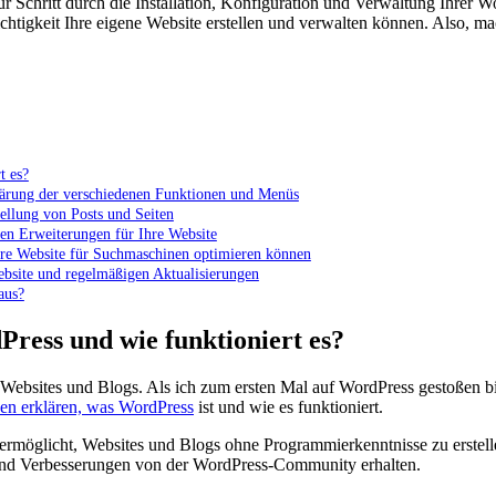
ür ⁤Schritt durch die Installation, Konfiguration‌ und Verwaltung Ihrer 
Leichtigkeit Ihre eigene Website erstellen und verwalten können. Also,
t es?
klärung der‌ verschiedenen Funktionen und Menüs
tellung von Posts und Seiten
hen Erweiterungen für Ihre Website
re ⁤Website für Suchmaschinen optimieren können
ebsite und regelmäßigen Aktualisierungen
aus?
Press und wie funktioniert es?
n Websites und Blogs. Als ich zum ersten⁢ Mal auf WordPress gestoßen b
nen erklären,⁣ was WordPress
ist und wie es funktioniert.
möglicht, Websites⁤ und Blogs ohne Programmierkenntnisse⁢ zu erstell
 und Verbesserungen ‌von der WordPress-Community erhalten.