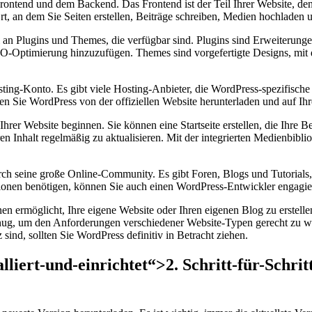
ntend und dem Backend. Das Frontend ist der Teil Ihrer Website, den 
Ort, an dem Sie Seiten erstellen, Beiträge⁢ schreiben, Medien​ hochla
 an Plugins und Themes, die verfügbar sind. Plugins sind Erweiterung
O-Optimierung hinzuzufügen. Themes sind vorgefertigte Designs, mit d
ting-Konto. Es gibt viele Hosting-Anbieter, die WordPress-spezifische 
n Sie WordPress von​ der offiziellen⁤ Website ​herunterladen und auf Ihr
Ihrer Website beginnen. Sie können eine ⁣Startseite erstellen, die Ihre
n Inhalt regelmäßig zu aktualisieren. Mit der integrierten Medienbibl
rch seine große Online-Community. Es gibt Foren, Blogs und Tutorials,
onen benötigen, können Sie auch⁣ einen WordPress-Entwickler engagier
 Ihnen ermöglicht, Ihre eigene Website oder Ihren eigenen Blog zu erste
genug, um den Anforderungen verschiedener⁤ Website-Typen gerecht zu we
sind, sollten Sie WordPress definitiv in⁢ Betracht ziehen.
alliert-und-einrichtet“>2. Schritt-für-Schr