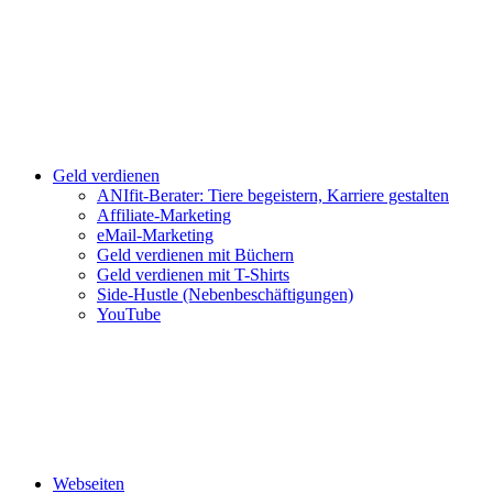
Geld verdienen
ANIfit-Berater: Tiere begeistern, Karriere gestalten
Affiliate-Marketing
eMail-Marketing
Geld verdienen mit Büchern
Geld verdienen mit T-Shirts
Side-Hustle (Nebenbeschäftigungen)
YouTube
Webseiten