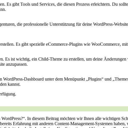
n. Es gibt Tools und Services, die diesen Prozess erleichtern. Du soll
ann.
nturen, die professionelle Unterstützung für deine WordPress-Websit
 erstellen. Es gibt spezielle eCommerce-Plugins wie WooCommerce, mi
s ist wichtig, ein Child-Theme zu erstellen, um deine Änderungen v
ite anzupassen.
m WordPress-Dashboard unter dem Menüpunkt „Plugins“ und „Themes“ s
nden kannst.
erfügung.
 WordPress?“. In⁣ diesem Beitrag möchten wir Ihnen alle wichtigen Sc
 bereits Erfahrung mit anderen Content-Management-Systemen haben, wi