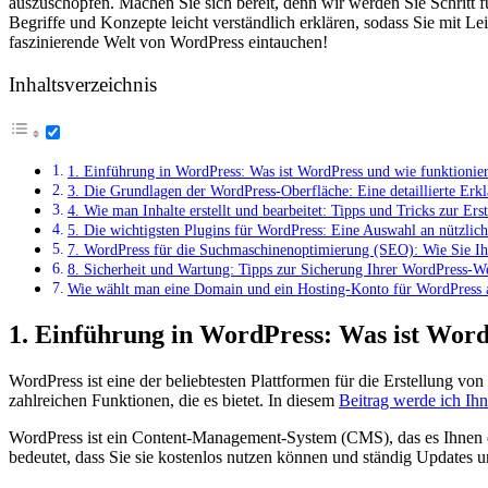
auszuschöpfen.‌ Machen Sie sich bereit, ⁣denn wir werden Sie Schritt f
Begriffe und Konzepte leicht ⁣verständlich erklären,⁢ sodass Sie mit 
faszinierende Welt von WordPress eintauchen!
Inhaltsverzeichnis
1. Einführung in WordPress: Was ist⁢ WordPress und wie funktionier
3. Die Grundlagen​ der WordPress-Oberfläche: Eine detaillierte Er
4. Wie man Inhalte erstellt und bearbeitet: Tipps und Tricks zur Ers
5. Die wichtigsten Plugins für WordPress: Eine Auswahl an nützlic
7. WordPress für die Suchmaschinenoptimierung (SEO): Wie ‌Sie Ih
8. Sicherheit​ und Wartung: Tipps ​zur Sicherung Ihrer WordPress-W
Wie wählt man eine Domain und ein Hosting-Konto für​ WordPress 
1. Einführung in WordPress: Was ist⁢ Word
WordPress ist eine der beliebtesten Plattformen für die Erstellung vo
zahlreichen Funktionen, die es bietet. In diesem
Beitrag werde‌ ich Ih
WordPress ist ein Content-Management-System (CMS), das es Ihnen er
bedeutet, dass Sie sie kostenlos ‌nutzen können und ständig Updates