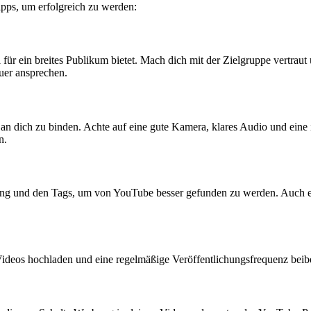
pps,⁤ um erfolgreich ‍zu werden:
ial ‍für‌ ein breites Publikum​ bietet. Mach⁤ dich mit der Zielgruppe vertr
auer ansprechen.
n dich zu binden. Achte auf ​eine⁣ gute​ Kamera, klares Audio und eine int
n.
bung und den Tags, um von YouTube besser gefunden‌ zu werden. Auch 
deos​ hochladen⁤ und eine regelmäßige⁢ Veröffentlichungsfrequenz beibe