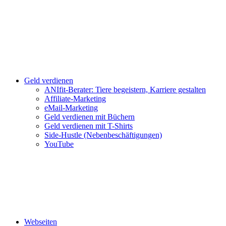
Geld verdienen
ANIfit-Berater: Tiere begeistern, Karriere gestalten
Affiliate-Marketing
eMail-Marketing
Geld verdienen mit Büchern
Geld verdienen mit T-Shirts
Side-Hustle (Nebenbeschäftigungen)
YouTube
Webseiten