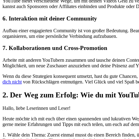
YouTube bietet verschiedene Wege, um mit​ deinen Videos⁣ Geld ‍zu‌ 
kannst auch Sponsoren‍ oder Affiliates⁢ einbinden ⁢und Produkte oder 
6. ⁤Interaktion mit deiner Community
Aufbau einer engagierten Community ist von großer Bedeutung. Bean
organisieren, um​ eine persönliche ⁢Verbindung aufzubauen.
7.​ Kollaborationen und ‍Cross-Promotion
Arbeite mit anderen YouTubern zusammen⁣ und⁣ tausche deinen Content 
Möglichkeit, ⁣um⁢ neue Zuschauer anzuziehen und deine Präsenz⁣ auf ⁢
Wenn du ⁤diese Strategien konsequent umsetzt, hast du gute Chancen, ⁣mi
dich ⁤nicht
von Rückschlägen entmutigen. Viel⁢ Glück und ⁤viel‍ Spaß 
2. Der⁤ Weg zum Erfolg: Wie du mit YouTube
Hallo, liebe Leserinnen und Leser!
Heute möchte ich mit⁣ euch über einen spannenden und ⁣lukrativen Weg 
gerne meine Erfahrungen und Tipps mit euch teilen, um euch auf dem 
1. Wähle dein Thema: Zuerst einmal⁣ musst du einen Bereich finden, ⁢