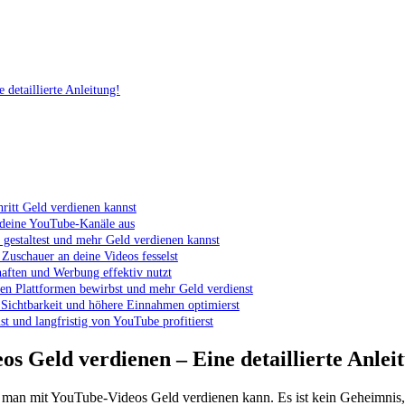
 detaillierte Anleitung!
ritt Geld ⁤verdienen kannst
r ⁤deine YouTube-Kanäle aus
 gestaltest und ⁣mehr Geld ‍verdienen kannst
Zuschauer an ⁣deine Videos⁤ fesselst
ften und​ Werbung effektiv ‌nutzt
ren Plattformen bewirbst und mehr Geld verdienst
e Sichtbarkeit und ⁢höhere Einnahmen optimierst
 und langfristig von​ YouTube ⁢profitierst
eos Geld verdienen –​ Eine detaillierte Anlei
ie​ man ‌mit YouTube-Videos Geld ⁢verdienen kann. Es ist ⁣kein Geheimnis