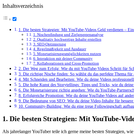
Inhaltsverzeichnis
1. ⁤Die besten Strategien:‍ Mit YouTube-Videos Geld verdienen –​ Eine
1. Nischenfindung und Zielgruppenanalyse
2. Qualitativ hochwertige Inhalte erstellen
3. SEO-Optimierung
4. Regelmäßigkeit und⁣ Ausdauer
5. Monetarisierungsmöglichkeiten nutzen
6. ⁤Interaktion mit deiner Community
7.​ Kollaborationen und ‍Cross-Promotion
2. Der⁤ Weg zum Erfolg: Wie du mit YouTube-Videos Schritt für ‌Sch
3. Die richtige Nische finden: So⁢ wählst du ⁤das perfekte Thema fü
4.⁤ Mit Schneiden und‌ Bearbeiten: Wie du deine Videos ⁢professionell
5. Die hohe Kunst ‍des Storytellings: Tipps und Tricks, wie du deine 
6. Die Monetarisierung richtig angehen: Wie du YouTube-Partnerscha
8. Erfolgreiche Promotion: Wie du deine ⁢YouTube-Videos auf ⁤ande
9. Die⁢ Bedeutung ‍von ‌SEO: Wie du deine Video-Inhalte‌ für besser
10. Community-Building: Wie‌ du eine⁢ treue Followingschaft aufbaust
1. ⁤Die besten Strategien:‍ Mit YouTube-Vid
Als jahrelanger ⁤YouTuber ⁣teile ich gerne‌ meine besten⁤ Strategien, w