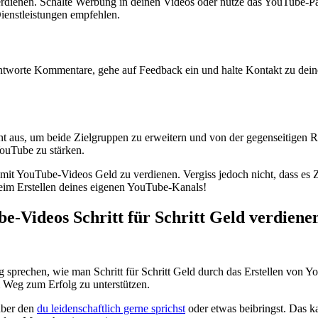
verdienen. Schalte Werbung in deinen ​Videos‍ oder nutze das YouTube
Dienstleistungen empfehlen.
tworte Kommentare, gehe auf Feedback ein und halte Kontakt zu deine
aus, um ⁣beide Zielgruppen zu erweitern und von der​ gegenseitigen Rei
YouTube zu stärken.
t YouTube-Videos⁢ Geld zu verdienen. ⁢Vergiss jedoch nicht, dass es‍ Zeit
beim Erstellen deines eigenen YouTube-Kanals!
-Videos Schritt für ‌Schritt Geld ⁤verdiene
sprechen, wie man‌ Schritt ‌für Schritt Geld‍ durch das Erstellen von 
Weg⁣ zum Erfolg zu ‍unterstützen.
über⁣ den
du leidenschaftlich gerne sprichst
oder​ etwas beibringst. Das k