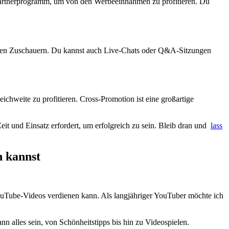
-Partnerprogramm, um ‌von den Werbeeinnahmen zu profitieren. Du
n ⁤Zuschauern. Du kannst ​auch Live-Chats oder Q&A-Sitzungen ​
chweite‍ zu profitieren. Cross-Promotion ist eine großartige
 und Einsatz erfordert, um⁤ erfolgreich zu⁤ sein. Bleib ⁢dran und ​
lass
n kannst
YouTube-Videos verdienen⁤ kann.⁢ Als langjähriger YouTuber möchte ich
ann alles sein, von Schönheitstipps bis hin zu Videospielen.