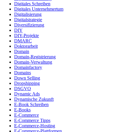
Digitales Schreiben
Digitales Unternehmertum
Digitalisierung
Digitalstrategie
Diversifizierung
DIY
DIY-Projekte
DMARC
Doktorarbeit
Domain
Domain-Registrierung
Domain-Verwaltung
Domainfactory
Domains
Down Selling
Dropshipping
DSGVO
Dynamic Ads
Dynamische Zukunft
E-Book Schreiben
E-Books
E-Commerce
E-Commerce Tipps
E-Commerce-Hosting
E-Commerce-Plattformen