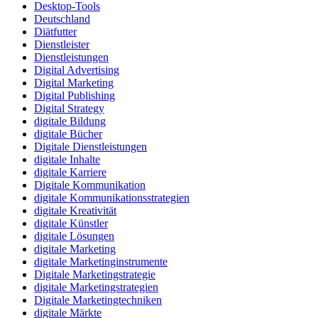
Desktop-Tools
Deutschland
Diätfutter
Dienstleister
Dienstleistungen
Digital Advertising
Digital Marketing
Digital Publishing
Digital Strategy
digitale Bildung
digitale Bücher
Digitale Dienstleistungen
digitale Inhalte
digitale Karriere
Digitale Kommunikation
digitale Kommunikationsstrategien
digitale Kreativität
digitale Künstler
digitale Lösungen
digitale Marketing
digitale Marketinginstrumente
Digitale Marketingstrategie
digitale Marketingstrategien
Digitale Marketingtechniken
digitale Märkte