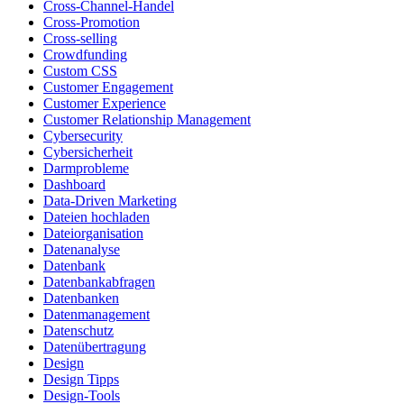
Cross-Channel-Handel
Cross-Promotion
Cross-selling
Crowdfunding
Custom CSS
Customer Engagement
Customer Experience
Customer Relationship Management
Cybersecurity
Cybersicherheit
Darmprobleme
Dashboard
Data-Driven Marketing
Dateien hochladen
Dateiorganisation
Datenanalyse
Datenbank
Datenbankabfragen
Datenbanken
Datenmanagement
Datenschutz
Datenübertragung
Design
Design Tipps
Design-Tools