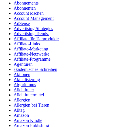
Abonnements
Abonnenten
Account löschen
Account-Management
AdSense
Advertising Strategies
Advertising Trends.
Affiliate für Tierprodukte
Affiliate-Links
Affiliate-Marketing
Affiliate-Netzwerke
Affiliate-Programme
Agenturen
akademisches Schreiben
Aktionen
Aktualisierung
Algorithmus
Alleinfutter
Alleinfuttermittel
Allergien
Allergien bei Tieren
Alltag
Amazon
Amazon Kindle
Amazon Publishing