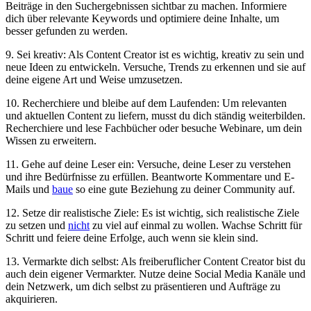
Beiträge in den Suchergebnissen ⁢sichtbar zu machen. Informiere
⁤dich über ⁢relevante Keywords und optimiere deine Inhalte, um
besser gefunden zu werden.
9. Sei ​kreativ: Als Content Creator ist es wichtig, ‌kreativ zu sein und
neue Ideen zu entwickeln. Versuche, Trends zu erkennen und sie auf
deine eigene Art und Weise umzusetzen.
10. Recherchiere und bleibe auf dem Laufenden: Um relevanten‍
und aktuellen Content zu liefern,⁤ musst du dich ​ständig weiterbilden.
Recherchiere⁢ und lese Fachbücher oder besuche Webinare, um dein
Wissen zu erweitern.
11. Gehe auf deine Leser ein: Versuche, deine Leser zu verstehen
und ihre Bedürfnisse zu erfüllen. Beantworte ​Kommentare und E-
Mails⁣ und
baue
so eine gute Beziehung zu deiner Community auf.
12. Setze dir realistische Ziele: Es ist wichtig, sich realistische Ziele
zu setzen und
nicht
zu viel auf einmal zu wollen. Wachse⁢ Schritt für
Schritt und feiere ​deine ⁣Erfolge, auch wenn sie klein sind.
13. Vermarkte dich selbst: Als freiberuflicher Content Creator bist du
auch dein eigener Vermarkter. Nutze deine Social Media Kanäle und
dein Netzwerk, ⁤um dich selbst zu präsentieren und Aufträge zu
akquirieren.