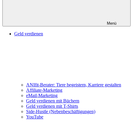
Menü
Geld verdienen
ANIfit-Berater: Tiere begeistern, Karriere gestalten
Affiliate-Marketing
eMail-Marketing
Geld verdienen mit Büchern
Geld verdienen mit T-Shirts
Side-Hustle (Nebenbeschäftigungen)
YouTube