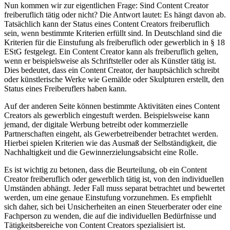
Nun kommen wir zur eigentlichen Frage: Sind Content Creator
freiberuflich tätig oder nicht? Die Antwort lautet: Es hängt davon ab.
Tatsächlich kann der Status eines Content Creators freiberuflich
sein, wenn bestimmte Kriterien erfüllt sind. In Deutschland sind die
Kriterien für die Einstufung als freiberuflich oder gewerblich in § 18
EStG festgelegt. Ein Content Creator kann als freiberuflich gelten,
wenn er beispielsweise als Schriftsteller oder als Künstler tätig ist.
Dies bedeutet, dass ein Content Creator, der hauptsächlich schreibt
oder künstlerische Werke wie Gemälde oder Skulpturen erstellt, den
Status eines Freiberuflers haben kann.
Auf der anderen Seite können bestimmte Aktivitäten eines Content
Creators als gewerblich eingestuft werden. Beispielsweise kann
jemand, der digitale Werbung betreibt oder kommerzielle
Partnerschaften eingeht, als Gewerbetreibender betrachtet werden.
Hierbei spielen Kriterien wie das Ausmaß der Selbständigkeit, die
Nachhaltigkeit und die Gewinnerzielungsabsicht eine Rolle.
Es ist wichtig zu betonen, dass die Beurteilung, ob ein Content
Creator freiberuflich oder gewerblich tätig ist, von den individuellen
Umständen abhängt. Jeder Fall muss separat betrachtet und bewertet
werden, um eine genaue Einstufung vorzunehmen. Es empfiehlt
sich daher, sich bei Unsicherheiten an einen Steuerberater oder eine
Fachperson zu wenden, die auf die individuellen Bedürfnisse und
Tätigkeitsbereiche von Content Creators spezialisiert ist.