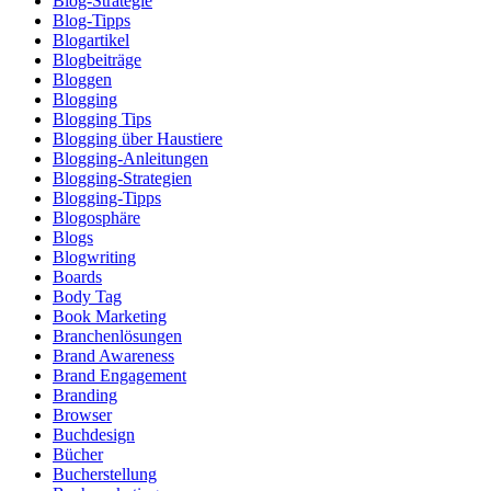
Blog-Strategie
Blog-Tipps
Blogartikel
Blogbeiträge
Bloggen
Blogging
Blogging Tips
Blogging über Haustiere
Blogging-Anleitungen
Blogging-Strategien
Blogging-Tipps
Blogosphäre
Blogs
Blogwriting
Boards
Body Tag
Book Marketing
Branchenlösungen
Brand Awareness
Brand Engagement
Branding
Browser
Buchdesign
Bücher
Bucherstellung