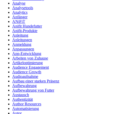
Analyse
Analysetools
Analytics
Anfänger
ANiFiT
Anifit Hundefutter
Anifit-Produkte
Anleitung
Anleitungen
Anmeldung
Anpassungen
App-Entwicklung
Arbeiten von Zuhause
Artikeloptimierung
Audience Engagement
Audience Growth
Audioaufnahme
Aufbau einer starken Präsenz
Aufbewahrung
Aufbewahrung von Futter
Austausch
Authentizität
Author Resources
Automatisierung
Autor