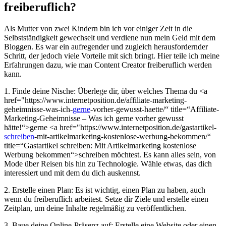
freiberuflich?
Als Mutter von zwei Kindern‍ bin ich vor einiger Zeit in die
Selbstständigkeit‌ gewechselt und verdiene nun mein Geld⁣ mit dem
Bloggen. Es war ein aufregender und zugleich herausfordernder
Schritt, der‌ jedoch viele Vorteile mit sich bringt. Hier teile ich meine
Erfahrungen dazu, wie man Content Creator freiberuflich werden
kann.
1. Finde deine Nische: Überlege dir, über welches Thema du <a
href="https://www.internetposition.de/affiliate-marketing-
geheimnisse-was-ich-
gerne
-vorher-gewusst-haette/“ title=“Affiliate-
Marketing-Geheimnisse – Was ich gerne vorher gewusst
hätte!“>gerne <a href="https://www.internetposition.de/gastartikel-
schreiben
-mit-artikelmarketing-kostenlose-werbung-bekommen/“
title=“Gastartikel schreiben: Mit Artikelmarketing kostenlose
Werbung bekommen“>schreiben möchtest. Es ⁣kann alles sein, von
Mode über Reisen bis hin zu ‍Technologie. Wähle etwas, das dich
interessiert und mit dem du dich auskennst.
2. Erstelle einen Plan: Es ist wichtig, einen Plan zu haben, auch
wenn du freiberuflich arbeitest. Setze dir Ziele und erstelle einen
Zeitplan, um deine Inhalte ⁤regelmäßig zu veröffentlichen.
3. Baue deine Online-Präsenz auf:‍ Erstelle eine Website oder einen