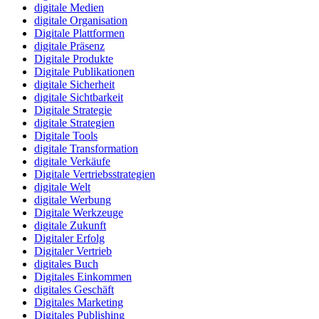
digitale Medien
digitale Organisation
Digitale Plattformen
digitale Präsenz
Digitale Produkte
Digitale Publikationen
digitale Sicherheit
digitale Sichtbarkeit
Digitale Strategie
digitale Strategien
Digitale Tools
digitale Transformation
digitale Verkäufe
Digitale Vertriebsstrategien
digitale Welt
digitale Werbung
Digitale Werkzeuge
digitale Zukunft
Digitaler Erfolg
Digitaler Vertrieb
digitales Buch
Digitales Einkommen
digitales Geschäft
Digitales Marketing
Digitales Publishing