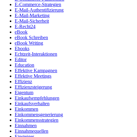
E-Commerce-Strategien
E-Mail-Authentifizierung
E-Mail-Marketing
E-Mail-Sicherheit
E-Recht24
eBook
eBook Schreiben
eBook Writing
Ebooks
Echtzeit-Interaktionen
Editor
Education
Effektive Kampagnen
Effektive Meetings
Effizienz
Effizienzsteigerung
Eigentum
Einkaufsempfehlungen
Einkaufsverhalten
Einkommen
Einkommensgenerierung
Einkommensstrategien
Einnahmen
Einnahmequellen
Einsteiger