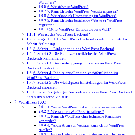
WordPress?
6. Wie sicher ist WordPress?
7. Kann ich meine WordPress-Website anpassen?
8. Wie erhalte ich Unterstützung für WordPress?
9. Kann ich meine bestehende Website zu WordPress
migrieren?
10. Ist WordPress für mich die beste Wahl?
1. Was ist das WordPress Backend?
2. Zugriff auf das WordPress Backend erhalten: Schritt-für-
Schritt-Anleitung
3. Schritt 1: Einloggen in das WordPress Backend
4. Schritt 2: Die Benutzeroberfläche des WordPress
Backends kennenlernen
5. Schritt 3: Bearbeitungsmöglichkeiten im WordPress
Backend entdecken
6. Schritt 4: Inhalte erstellen und veröffentlichen im
WordPress Backend
7. Schritt 5: Die wichtigsten Einstellungen im WordPress
Backend anpassen
8. Fazit: So gelangen Sie problemlos ins WordPress Backend
und nutzen seine Vielfalt!
WordPress FAQ
1. Was ist WordPress und wofür wird es verwendet?
2. Wie kann ich WordPress installieren?
3. Kann ich WordPress ohne technische Kenntnisse
verwenden?
4. Welche Arten von Websites kann ich mit WordPress
erstellen?
5. Gibt es kostenpflichtige Funktionen oder Themes in