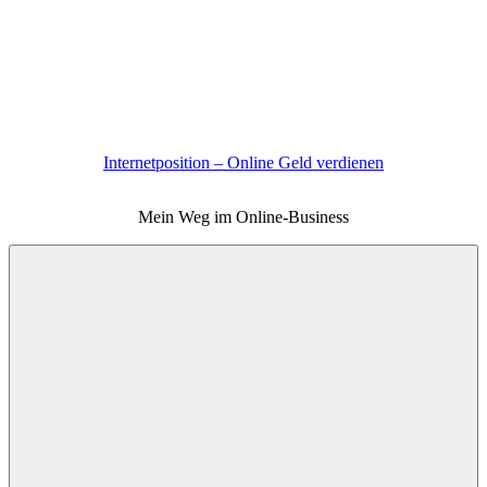
Zum
Inhalt
springen
Internetposition – Online Geld verdienen
Mein Weg im Online-Business