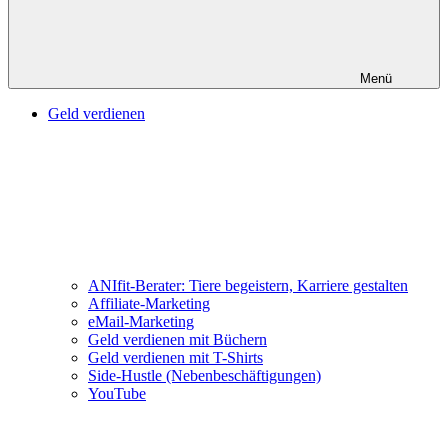
Menü
Geld verdienen
ANIfit-Berater: Tiere begeistern, Karriere gestalten
Affiliate-Marketing
eMail-Marketing
Geld verdienen mit Büchern
Geld verdienen mit T-Shirts
Side-Hustle (Nebenbeschäftigungen)
YouTube