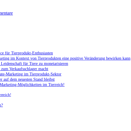
entare
ance für ⁤Tierprodukt-Enthusiasten
arketing im Kontext​ von Tierprodukten ⁣eine positive Veränderung bewirken kann
ne Leidenschaft für Tiere zu monetarisieren
e​ zum Verkaufsschlager macht
liate-Marketing im Tierprodukt-Sektor
er auf dem ​neuesten Stand bleibst
e-Marketing-Möglichkeiten im Tierreich!
rreich!
n?