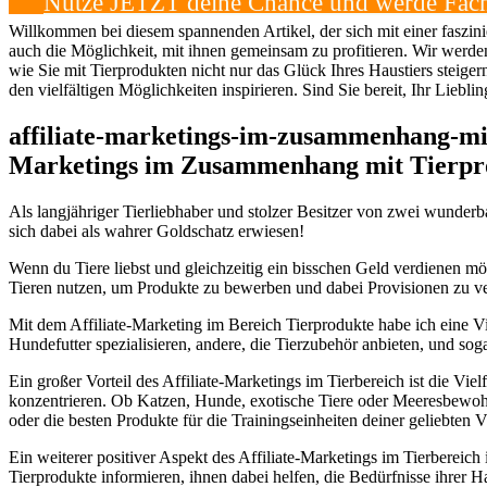
Nutze JETZT deine Chance und‍ werde Fach
Willkommen bei diesem‍ spannenden Artikel, der ‍sich mit einer faszini
auch die Möglichkeit, mit ihnen gemeinsam ⁢zu profitieren. Wir werden
wie‌ Sie ‌mit​ Tierprodukten nicht nur das Glück Ihres⁣ Haustiers steige
den⁣ vielfältigen Möglichkeiten​ inspirieren. Sind ‍Sie bereit, ‌Ihr Lie
affiliate-marketings-im-zusammenhang-mit-t
Marketings im Zusammenhang mit Tierpr
Als​ langjähriger Tierliebhaber und stolzer Besitzer ​von zwei‌ wunder
sich dabei als wahrer Goldschatz erwiesen!
Wenn du Tiere liebst und ⁣gleichzeitig ein ⁢bisschen ​Geld ⁤verdienen m
Tieren nutzen, um Produkte ‌zu‌ bewerben und dabei Provisionen zu ver
Mit dem Affiliate-Marketing ⁤im Bereich Tierprodukte⁢ habe ​ich eine V
⁢Hundefutter spezialisieren, andere, die Tierzubehör anbieten, und soga
Ein großer Vorteil des Affiliate-Marketings im​ Tierbereich ⁢ist die Vie
konzentrieren. Ob Katzen, Hunde, exotische Tiere⁢ oder ‍Meeresbewohne
oder die besten Produkte für die ⁢Trainingseinheiten ‌deiner geliebten 
Ein weiterer positiver Aspekt des Affiliate-Marketings im Tierbereich 
Tierprodukte informieren, ihnen dabei helfen, die Bedürfnisse ihrer Ha