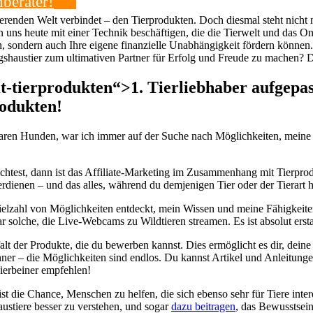
berater!
erenden Welt verbindet – den Tierprodukten. ⁣Doch diesmal steht nicht n
 uns heute mit einer Technik beschäftigen, die die Tierwelt und ⁤das‍ O
rn, sondern auch ⁤Ihre eigene finanzielle Unabhängigkeit ‌fördern können.⁤ 
blingshaustier zum ultimativen Partner ⁢für Erfolg und Freude⁣ zu machen? 
ierprodukten“>1. Tierliebhaber ‍aufgepasst:
odukten!
baren Hunden, war ich immer ⁢auf‌ der Suche nach Möglichkeiten, meine Le
öchtest, dann ist das‍ Affiliate-Marketing im Zusammenhang‌ mit‌ Tierprodu
dienen‍ – und das alles, während du demjenigen‍ Tier​ oder der Tierart 
ielzahl ​von Möglichkeiten entdeckt, mein ⁢Wissen ⁢und meine Fähigkeite
r ⁤solche, die Live-Webcams‌ zu Wildtieren streamen. Es ist absolut erst
lfalt der Produkte, die ⁢du bewerben ⁢kannst. Dies ​ermöglicht es dir,⁢ de
r – die Möglichkeiten sind endlos. Du kannst Artikel⁣ und Anleitungen 
Vierbeiner empfehlen!
ist die Chance, Menschen zu helfen, die sich ⁣ebenso sehr ⁤für Tiere int
ustiere besser zu verstehen, und ⁢sogar⁢
dazu beitragen
, das ‍Bewusstsein