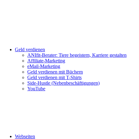
Geld verdienen
ANIfit-Berater: Tiere begeistern, Karriere gestalten
Affiliate-Marketing
eMail-Marketing
Geld verdienen mit Büchern
Geld verdienen mit T-Shirts
Side-Hustle (Nebenbeschäftigungen)
YouTube
Webseiten