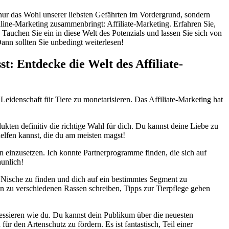
ur ⁤das Wohl⁤ unserer ⁣liebsten Gefährten im Vordergrund,​ sondern
nline-Marketing zusammenbringt: Affiliate-Marketing. ⁢Erfahren Sie,
Tauchen⁣ Sie ein in ⁤diese Welt ‍des Potenzials und lassen Sie sich ⁤von
Dann ⁣sollten Sie unbedingt weiterlesen!
 Entdecke die⁣ Welt ‍des Affiliate-
idenschaft ⁣für​ Tiere zu monetarisieren. Das Affiliate-Marketing⁢ hat
kten‍ definitiv die richtige Wahl‌ für dich. Du kannst‍ deine Liebe zu
helfen kannst, die du am meisten magst!
n einzusetzen. Ich ​konnte ⁤Partnerprogramme finden, die sich auf
aunlich!
ine Nische zu finden und ⁤dich auf⁢ ein bestimmtes Segment zu
zu verschiedenen ⁤Rassen schreiben,⁢ Tipps zur Tierpflege‌ geben⁢
eressieren wie du. Du kannst dein ​Publikum über die neuesten
 für den ⁢Artenschutz zu fördern. Es ist⁢ fantastisch, Teil einer