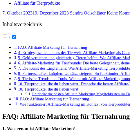
Affiliate für Tierprodukte
7. Oktober 2023
19. Dezember 2023
Sandra Oelschläger
Keine Komm
Inhaltsverzeichnis
FAQ: Affiliate Marketing für Tiernahrung
4.⁣ Erfolgsgeschichten ⁢aus ⁤der Tierwelt: Affiliate-Marketing ‍als Ch
5. ‍Geld verdienen‌ und gleichzeitig Tieren helfen: Wie Affiliate-M
6.​ Affiliate-Marketing‌ für ⁤Tierfreunde: Die ‌beste Gelegenheit, dei
7. Die ​Kunst des⁢ Empfehlens: Wie Affiliate-Marketing⁢ Tierprodukt
8. Partnerschaften knüpfen, Umsätze steigern: So funktioniert Affi
9.⁣ Tierische Trends und⁣ Tools: Wie du‌ mit Affiliate-Marketing imm
10. Tierprodukte, die du lieben wirst: Entdecke ‍die besten Affiliat
10. Tierprodukte, ​die du lieben⁣ wirst:
Entdecke die besten Affiliate-Marketing-Möglichkeiten im Tie
FAQ: Affiliate Marketing für Tiernahrung
Wie funktioniert Affiliate-Marketing im Kontext ‌von Tierprodukte
FAQ: Affiliate Marketing für Tiernahrung
1. Was genau ist Affiliate Marketing?