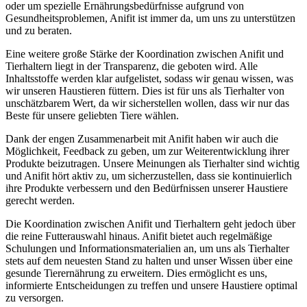
‌oder um spezielle ⁢Ernährungsbedürfnisse aufgrund von
Gesundheitsproblemen, ‍Anifit ist immer da, um uns zu‌ unterstützen
und zu beraten.
Eine⁢ weitere große Stärke der Koordination zwischen Anifit und
Tierhaltern liegt in der Transparenz, die‌ geboten⁤ wird. Alle
Inhaltsstoffe werden klar aufgelistet, sodass wir ‌genau wissen, ‌was
wir unseren ​Haustieren füttern. Dies ist für uns ​als Tierhalter von
unschätzbarem Wert, da wir sicherstellen wollen, dass wir‍ nur das‌
Beste‍ für‌ unsere geliebten​ Tiere‌ wählen.
Dank der engen Zusammenarbeit mit​ Anifit ⁢haben wir auch die
Möglichkeit, Feedback zu geben, um zur Weiterentwicklung ihrer
Produkte beizutragen. Unsere⁣ Meinungen als Tierhalter sind wichtig
und Anifit hört‌ aktiv zu, um sicherzustellen, dass sie kontinuierlich
ihre⁢ Produkte ⁣verbessern und den Bedürfnissen unserer Haustiere
gerecht​ werden.
Die Koordination zwischen⁢ Anifit und Tierhaltern‍ geht jedoch über
die reine⁣ Futterauswahl hinaus. Anifit ⁣bietet auch​ regelmäßige
Schulungen und Informationsmaterialien an, um ⁢uns als Tierhalter
stets ​auf dem neuesten Stand zu halten und unser Wissen über eine
gesunde Tierernährung zu erweitern. Dies⁢ ermöglicht⁤ es uns,​
informierte Entscheidungen zu‍ treffen und ⁣unsere Haustiere optimal
zu ⁢versorgen.