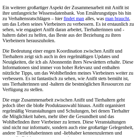
Ein ‌weiterer großartiger⁤ Aspekt der Zusammenarbeit mit⁤ Anifit ist
⁣ihre ⁤umfangreiche⁤ Wissensdatenbank. Von Ernährungstipps bis hin
zu Verhaltensratschlägen​ – hier
findet man
alles, was
man braucht
,
um das⁤ Leben ⁣seines Vierbeiners zu verbessern.​ Es ist erstaunlich zu
sehen, wie engagiert Anifit daran arbeitet, Tierhalterinnen ‌und -
haltern dabei zu helfen, ‌das Beste aus der Beziehung ‍zu ihren
Vierbeinern herauszuholen.
Die ‌Bedeutung einer engen ‍Koordination zwischen Anifit ‍und
⁣Tierhaltern zeigt sich ‌auch‍ in den ‌regelmäßigen ​Updates ‍und ​
Neuigkeiten, die ich als Abonnentin ‍ihres Newsletters erhalte.‍ Diese‍
Informationen ‍sind immer‌ von hoher ⁢Relevanz‌ und enthalten
nützliche Tipps, um das Wohlbefinden⁣ meines‍ Vierbeiners weiter zu⁣
verbessern. ⁤Es ist ⁣fantastisch‌ zu ‍sehen, wie Anifit stets bemüht ⁣ist,‌
uns Tierhalterinnen und -haltern die bestmöglichen ‍Ressourcen zur
Verfügung ‍zu stellen.
Die ⁢enge⁢ Zusammenarbeit zwischen Anifit und Tierhaltern geht
jedoch über die ⁣bloße Produktauswahl hinaus. ‌Anifit organisiert
regelmäßig⁢ Veranstaltungen ⁢und Schulungen, bei denen ⁤Tierhalter
die Möglichkeit haben, ​mehr über die Gesundheit und das
Wohlbefinden⁢ ihrer Vierbeiner zu lernen. Diese Veranstaltungen
sind nicht‍ nur⁣ informativ, ⁢sondern auch⁤ eine⁢ großartige Gelegenheit,
andere Tierliebhaberinnen‍ und ⁢-liebhaber kennenzulernen und