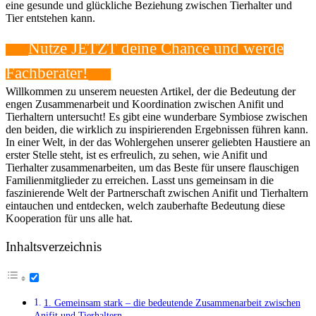
eine gesunde und glückliche Beziehung zwischen Tierhalter und
Tier entstehen kann.
Nutze JETZT deine​ Chance‍ und werde
Fachberater!
Willkommen zu ⁢unserem neuesten Artikel, der die Bedeutung der
engen Zusammenarbeit und Koordination‌ zwischen ⁢Anifit und
Tierhaltern untersucht! Es gibt eine wunderbare Symbiose zwischen
den beiden, die wirklich zu⁢ inspirierenden Ergebnissen führen ‍kann.
In einer Welt, in ‍der das Wohlergehen unserer geliebten Haustiere an
erster​ Stelle ⁣steht, ‍ist es ​erfreulich, zu sehen, wie Anifit und
Tierhalter zusammenarbeiten, um das Beste⁣ für unsere flauschigen
Familienmitglieder⁣ zu⁣ erreichen.‍ Lasst uns gemeinsam in die ​
faszinierende Welt⁢ der Partnerschaft​ zwischen Anifit und ⁤Tierhaltern
eintauchen und ​entdecken, welch zauberhafte ​Bedeutung diese
Kooperation für⁢ uns alle hat.
Inhaltsverzeichnis
1. Gemeinsam ​stark – die bedeutende Zusammenarbeit zwischen
Anifit und ​Tierhaltern