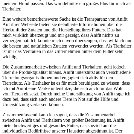
meinem‌ Hund passen.​ Das war definitiv ein​ großes Plus für mich als⁤
Tierhalter.
Eine weitere bemerkenswerte Sache ist die Transparenz ​von Anifit.
⁣Auf ‌ihrer Webseite ‌bieten sie ⁣detaillierte Informationen über die
Herkunft der Zutaten ‌und die Herstellung ​ihres Futters. Das⁣ hat
mich ⁤wirklich überzeugt und mir gezeigt, dass Anifit nichts zu
verbergen‍ hat. Ich ‌konnte mich davon überzeugen, dass wirklich nur⁢
die besten und natürlichen​ Zutaten⁤ verwendet werden. Als Tierhalter
ist ⁤mir ⁣das Vertrauen in das Unternehmen hinter⁤ dem Futter sehr
wichtig.
Die Zusammenarbeit zwischen‍ Anifit und Tierhaltern geht jedoch
über ⁣die‌ Produktqualität​ hinaus. Anifit unterstützt ⁣auch verschiedene‌
Tierrettungsorganisationen und engagiert sich⁤ aktiv​ für‌ den
Tierschutz. ⁢Als ⁣Tierhalter ⁤ist es ‍für​ mich beruhigend ​zu wissen, dass
ich mit ⁤Anifit⁢ eine⁤ Marke unterstütze, die sich auch für das Wohl
von⁣ Tieren ‌einsetzt. Durch‌ meine Unterstützung von Anifit‍ trage ⁤ich
dazu bei, dass sich auch andere Tiere⁢ in Not auf die⁤ Hilfe und
Unterstützung verlassen können.
Zusammenfassend ⁣kann ich sagen, dass ⁣die Zusammenarbeit⁤
zwischen⁣ Anifit ⁣und ‌Tierhaltern‍ von⁢ großer⁤ Bedeutung⁢ ist. Anifit
bietet​ hochwertiges und gesundes Futter, das speziell auf die
individuellen Bedürfnisse‌ unserer Haustiere abgestimmt ‍ist. Der