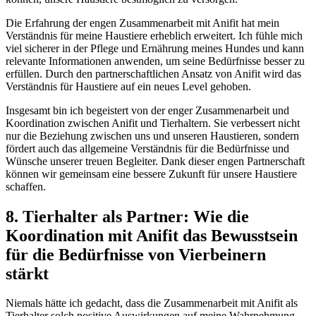
‍Die Erfahrung der engen ‌Zusammenarbeit mit‍ Anifit ‍hat ‌mein⁢
Verständnis für meine⁤ Haustiere erheblich erweitert.‍ Ich fühle mich ​
viel sicherer in der Pflege und ⁤Ernährung meines Hundes ‌und kann
relevante Informationen anwenden, um seine Bedürfnisse besser zu
erfüllen. Durch den ‍partnerschaftlichen Ansatz von ​Anifit ⁢wird das
Verständnis für Haustiere auf ein neues Level gehoben.
Insgesamt bin ich begeistert von der‌ enger‍ Zusammenarbeit und
Koordination zwischen Anifit und⁢ Tierhaltern. Sie verbessert‍ nicht⁢
nur die⁢ Beziehung‍ zwischen uns und unseren ⁤Haustieren, sondern⁣
fördert⁣ auch das allgemeine Verständnis‌ für die Bedürfnisse und
Wünsche unserer ‍treuen Begleiter. Dank dieser engen Partnerschaft
können​ wir‍ gemeinsam​ eine⁤ bessere‌ Zukunft für unsere Haustiere
schaffen.
8. Tierhalter⁤ als⁤ Partner: Wie die
Koordination mit Anifit das ⁤Bewusstsein‌
für⁢ die Bedürfnisse von Vierbeinern
⁤stärkt
Niemals‌ hätte ich ⁢gedacht,⁣ dass die Zusammenarbeit mit Anifit als​
Tierhalter solch positive ⁢Auswirkungen auf meine Wahrnehmung