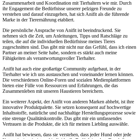
⁢Zusammenarbeit und ⁢Koordination mit Tierhaltern wie ⁢mir. Durch
ihr‌ Engagement ​die Bedürfnisse unserer ⁣pelzigen Freunde‌ zu⁤
verstehen und darauf einzugehen,​ hat ⁢sich Anifit als die führende‍
Marke⁤ in der ‍Tierernährung etabliert.
Die persönliche ⁣Ansprache von Anifit ⁤ist beeindruckend. Sie⁣
nehmen sich die Zeit, um ⁢Anleitungen, Tipps und Ratschläge zu
teilen, ‌die auf‍ die ⁤individuellen​ Bedürfnisse​ meines ‌Tieres
zugeschnitten sind. Das gibt‍ mir nicht nur das ​Gefühl, dass ich⁤ einen
​Partner ⁣an meiner Seite‍ habe, sondern es stärkt‍ auch meine
Fähigkeiten als verantwortungsvoller Tierhalter.
Anifit hat‍ auch eine großartige Community aufgebaut,⁢ in der
Tierhalter wie ich ‌uns ​austauschen‍ und⁣ voneinander lernen⁢ können. ​
Die verschiedenen Online-Foren⁢ und sozialen⁢ Medienplattformen
bieten eine⁣ Fülle von Ressourcen und Erfahrungen, die das
Zusammenleben⁤ mit unseren​ Haustieren bereichern.
Ein ⁢weiterer Aspekt, ‍der Anifit von anderen Marken abhebt, ⁢ist ihre​
innovative Produktpalette. Sie setzen konsequent auf hochwertige
‌Inhaltsstoffe,‍ natürliche⁣ und nachhaltige Herstellungsprozesse sowie
eine strenge ⁢Qualitätskontrolle.​ Das gibt‍ mir ein umfassendes
Vertrauen‍ in ⁣die Produkte, ​die ich für⁣ meinen Liebling⁢ auswähle.
Anifit hat bewiesen, dass⁤ sie verstehen, dass ⁢jeder Hund oder jede