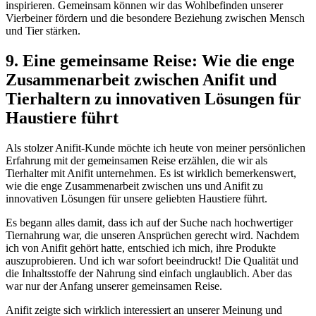
inspirieren. Gemeinsam können ‍wir das‍ Wohlbefinden unserer
Vierbeiner‌ fördern und die besondere Beziehung zwischen Mensch​
und ⁤Tier stärken.
9. Eine gemeinsame Reise: Wie die enge
Zusammenarbeit ⁤zwischen Anifit ⁤und
⁣Tierhaltern zu innovativen Lösungen für
Haustiere ⁤führt
Als ⁣stolzer Anifit-Kunde‌ möchte‌ ich heute von meiner persönlichen
Erfahrung mit‍ der ⁣gemeinsamen Reise erzählen, die wir als
Tierhalter mit Anifit unternehmen.‌ Es ist wirklich bemerkenswert,⁣
wie⁤ die enge‌ Zusammenarbeit ‌zwischen uns und Anifit zu⁢
innovativen‍ Lösungen für unsere geliebten⁢ Haustiere führt.
Es begann alles damit,⁢ dass‍ ich auf der Suche nach⁣ hochwertiger
‍Tiernahrung war, ⁢die unseren‌ Ansprüchen⁤ gerecht wird. ⁤Nachdem
ich ‌von Anifit gehört‌ hatte,​ entschied ich mich, ⁢ihre Produkte
auszuprobieren. ‌Und ich war sofort beeindruckt!⁣ Die Qualität⁢ und
die Inhaltsstoffe der Nahrung sind einfach unglaublich. Aber das ​
war⁢ nur ‍der Anfang‌ unserer gemeinsamen Reise.
Anifit zeigte sich wirklich interessiert an ​unserer Meinung und