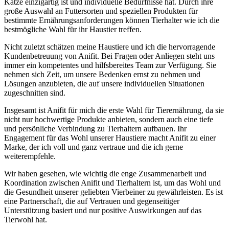
Katze einzigartig ist und individuelle Bedürfnisse hat. Durch ihre
große Auswahl ‍an⁤ Futtersorten und speziellen Produkten für
⁢bestimmte Ernährungsanforderungen können Tierhalter wie⁢ ich die
bestmögliche Wahl für ihr​ Haustier treffen.
Nicht zuletzt schätzen‌ meine Haustiere und ich ⁣die hervorragende
Kundenbetreuung von‌ Anifit. ⁤Bei ‌Fragen⁤ oder⁤ Anliegen ‍steht uns
immer​ ein⁣ kompetentes ‌und hilfsbereites Team ​zur ​Verfügung. Sie
nehmen sich Zeit,​ um unsere Bedenken ernst zu nehmen und
Lösungen anzubieten, die auf ⁤unsere⁤ individuellen⁣ Situationen
⁢zugeschnitten sind.
Insgesamt ist Anifit ⁣für mich die erste Wahl für​ Tierernährung,​ da sie
nicht ⁣nur hochwertige Produkte anbieten, ⁣sondern auch eine tiefe
und persönliche ​Verbindung zu Tierhaltern aufbauen. Ihr
Engagement für das Wohl unserer Haustiere‌ macht ​Anifit zu einer⁤
Marke, der ich ‌voll und ganz vertraue und die ⁣ich gerne
weiterempfehle.
Wir haben ⁢gesehen, wie​ wichtig die ‍enge Zusammenarbeit und
Koordination zwischen⁣ Anifit und Tierhaltern⁤ ist, um das ⁢Wohl und
die Gesundheit unserer geliebten Vierbeiner zu gewährleisten. Es‍ ist
eine Partnerschaft, die auf Vertrauen ​und gegenseitiger
Unterstützung​ basiert und nur positive Auswirkungen auf das
Tierwohl hat.