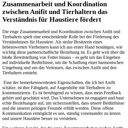
⁢Zusammenarbeit und ‍Koordination
zwischen Anifit‌ und‍ Tierhaltern das
Verständnis für Haustiere fördert
Die enge Zusammenarbeit und Koordination zwischen Anifit und
Tierhaltern spielt eine entscheidende Rolle bei der Förderung des
Verständnisses für Haustiere.‌ Als stolze Besitzerin⁣ eines
liebenswerten Vierbeiners‌ kann ich aus erster ⁣Hand bestätigen,⁣ wie
wichtig⁤ diese partnerschaftliche Beziehung ist. ⁣Es geht weit über die
bloße Bereitstellung von Futter ⁢hinaus – es ⁤geht⁤ um⁤ das⁢ Eingehen
auf individuelle​ Bedürfnisse, um die Schaffung einer ‌harmonischen
⁣Umgebung und um das Vertrauen,⁤ das zwischen ‍Anifit und den
Tierhaltern entsteht.
​ Eine ⁢der bemerkenswertesten Eigenschaften, die ⁢ich bei Anifit
schätze, ⁤ist ihre Fähigkeit, ⁤auf Augenhöhe mit Tierhaltern zu
kommunizieren. Es ist beruhigend ‍zu⁣ wissen, dass mein Feedback⁣
gehört und ‌geschätzt wird. ‍Das Unternehmen⁢ ist engagiert und baut
echte Beziehungen auf,​ um sicherzustellen, ​dass unsere Bedürfnisse​
und die unserer⁢ pelzigen Freunde erfüllt‍ werden.‌ Diese offene⁢
Kommunikation ermöglicht ‍es uns, ständig voneinander zu lernen‍
und ⁢unsere ‍Haustiere besser zu verstehen.