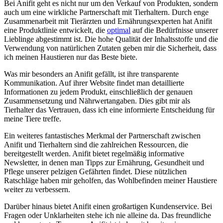
Bei Anifit geht es nicht nur um den Verkauf von Produkten, sondern⁣
auch um eine‌ wirkliche Partnerschaft mit Tierhaltern. Durch ​enge​
Zusammenarbeit ‌mit Tierärzten und Ernährungsexperten⁤ hat Anifit⁣
eine Produktlinie entwickelt, die
optimal
auf ​die⁣ Bedürfnisse unserer
Lieblinge abgestimmt ist. Die hohe Qualität ​der⁤ Inhaltsstoffe ‌und ​die
Verwendung von natürlichen Zutaten⁣ geben ‌mir die Sicherheit, dass
ich meinen Haustieren nur das Beste biete.
Was mir ‌besonders ⁢an Anifit ​gefällt, ist ihre transparente‌
Kommunikation. ⁣Auf ihrer Website ⁢findet man detaillierte
Informationen ‌zu ‌jedem‍ Produkt, einschließlich ⁣der genauen
Zusammensetzung und Nährwertangaben. Dies gibt mir⁣ als
Tierhalter das Vertrauen, dass ich eine informierte Entscheidung für
meine Tiere treffe.
Ein weiteres fantastisches Merkmal⁢ der‌ Partnerschaft zwischen
Anifit⁣ und Tierhaltern sind die zahlreichen Ressourcen, die
bereitgestellt werden. Anifit bietet regelmäßig⁣ informative
Newsletter, in denen man ⁣Tipps⁤ zur​ Ernährung, Gesundheit und
Pflege unserer pelzigen⁣ Gefährten findet. Diese ⁤nützlichen
Ratschläge haben mir geholfen, ⁤das‌ Wohlbefinden meiner Haustiere
⁣weiter zu verbessern.
Darüber⁤ hinaus bietet Anifit​ einen großartigen ‍Kundenservice. Bei‍
Fragen oder‍ Unklarheiten stehe ich nie alleine ​da. Das freundliche