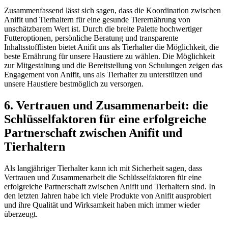
Zusammenfassend lässt‌ sich sagen, dass die Koordination ‌zwischen
Anifit und Tierhaltern⁤ für​ eine gesunde ⁤Tierernährung von⁢
unschätzbarem​ Wert ‍ist. Durch die breite ⁤Palette⁢ hochwertiger
Futteroptionen, persönliche Beratung‌ und transparente
Inhaltsstofflisten​ bietet Anifit uns⁣ als Tierhalter⁤ die Möglichkeit, die
beste ⁢Ernährung für unsere ‌Haustiere‌ zu ​wählen.⁤ Die Möglichkeit
‌zur Mitgestaltung und​ die Bereitstellung von ⁣Schulungen⁤ zeigen das
Engagement von Anifit, ⁢uns als Tierhalter ⁢zu ⁢unterstützen und
unsere Haustiere bestmöglich zu versorgen.
6.⁢ Vertrauen und ​Zusammenarbeit: die
Schlüsselfaktoren für ⁣eine erfolgreiche
Partnerschaft ⁣zwischen Anifit und‍
Tierhaltern
Als ⁢langjähriger Tierhalter kann ich mit Sicherheit sagen, ⁢dass
Vertrauen ⁣und Zusammenarbeit die Schlüsselfaktoren⁢ für ‍eine
erfolgreiche Partnerschaft zwischen ​Anifit und⁤ Tierhaltern sind. ⁣In
den letzten Jahren ⁣habe ich ​viele Produkte ⁢von Anifit ausprobiert
und ihre Qualität und Wirksamkeit haben mich ⁤immer wieder‍
überzeugt.