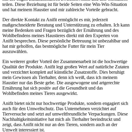
teilen. Diese ‌Beziehung ist​ für ‌beide Seiten eine Win-Win-Situation
und hat meinem Haustier und mir zahlreiche Vorteile gebracht.
Der direkte⁤ Kontakt zu Anifit ermöglicht es mir, jederzeit ​
maßgeschneiderte Beratung und Unterstützung zu ​erhalten. ‍Ich ‌kann
meine Bedenken und Fragen bezüglich der ⁤Ernährung und​ des
Wohlbefindens meines Haustieres direkt mit den Experten von
Anifit ‍besprechen. Diese persönliche Betreuung ist⁢ unbezahlbar ​und
hat mir geholfen, das ​bestmögliche Futter für mein ‌Tier
auszuwählen.
Ein weiterer großer Vorteil der Zusammenarbeit ist‍ die hochwertige
⁣Qualität der ⁤Produkte. Anifit legt großen Wert auf ‍natürliche Zutaten
und verzichtet ​komplett‍ auf künstliche Zusatzstoffe. Dies beruhigt
mein Gewissen als Tierhalter, denn ich weiß,‌ dass ich meinem
Haustier nur⁤ das Beste⁤ gebe. Die ausgewogene und artgerechte
Ernährung ​hat sich positiv‍ auf die Gesundheit und⁣ das
‌Wohlbefinden meines‍ Tieres ausgewirkt.
Anifit bietet nicht nur ​hochwertige Produkte, sondern⁢ engagiert sich
auch⁤ für den Umweltschutz. Das Unternehmen verzichtet auf
Tierversuche ⁣und setzt auf umweltfreundliche Verpackungen. ⁤Diese
Nachhaltigkeitsinitiative ‌hat mich als⁢ Tierhalter beeindruckt​ und
zeigt, dass Anifit nicht ⁢nur an den Tieren, sondern auch​ an der
Umwelt interessiert ist.