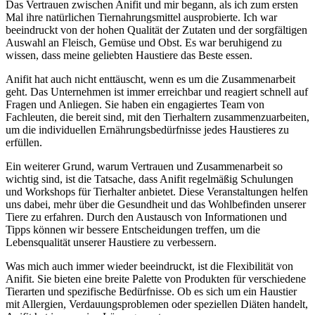
Das Vertrauen zwischen Anifit und mir ⁤begann, als ich zum‍ ersten ​
Mal ihre ​natürlichen Tiernahrungsmittel‌ ausprobierte. Ich war
beeindruckt von​ der hohen Qualität der Zutaten und der sorgfältigen‌
Auswahl an Fleisch, Gemüse und Obst. ⁣Es war beruhigend zu
wissen, dass ⁢meine geliebten ⁤Haustiere das Beste⁣ essen.
Anifit hat auch nicht ‌enttäuscht, wenn es um ⁣die Zusammenarbeit
geht. Das Unternehmen ist immer erreichbar und reagiert⁤ schnell auf
Fragen und​ Anliegen. Sie haben ‍ein‍ engagiertes Team von
Fachleuten, die bereit sind,⁢ mit ‍den ​Tierhaltern zusammenzuarbeiten,
um die ​individuellen Ernährungsbedürfnisse jedes Haustieres​ zu
erfüllen.
Ein weiterer Grund, warum Vertrauen und Zusammenarbeit so
wichtig sind, ist die Tatsache, dass Anifit​ regelmäßig Schulungen
und ‌Workshops für ⁢Tierhalter anbietet.​ Diese Veranstaltungen ​helfen⁤
uns dabei,⁢ mehr ⁣über​ die Gesundheit und ‍das Wohlbefinden unserer
Tiere zu erfahren. Durch den Austausch ⁤von Informationen⁢ und
Tipps können wir‌ bessere Entscheidungen treffen, um die
Lebensqualität unserer Haustiere zu verbessern.
Was mich ⁢auch immer wieder ‍beeindruckt, ist⁢ die Flexibilität von⁣
Anifit. Sie bieten ⁣eine breite​ Palette von Produkten für verschiedene
Tierarten und ⁢spezifische Bedürfnisse. Ob ⁣es sich um ein ⁢Haustier
mit ​Allergien, Verdauungsproblemen ‍oder​ speziellen Diäten handelt,