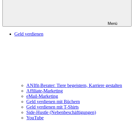
Menü
Geld verdienen
ANIfit-Berater: Tiere begeistern, Karriere gestalten
Affiliate-Marketing
eMail-Marketing
Geld verdienen mit Büchern
Geld verdienen mit T-Shirts
Side-Hustle (Nebenbeschäftigungen)
YouTube