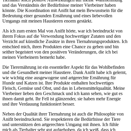
und⁢ das ‌Verständnis der Bedürfnisse meiner Vierbeiner haben
⁤könnte. Die ⁢Koordination mit Anifit hat mein Bewusstsein für die​
Bedeutung einer gesunden Ernährung und eines liebevollen
Umgangs mit⁤ meinen Haustieren enorm gestärkt.
Als ich zum ersten Mal ⁢von Anifit hörte, war ich ‌beeindruckt‌ von
ihrem⁢ Fokus ​auf die ‌Verwendung‌ hochwertiger ⁢Zutaten ​und den
⁤Verzicht auf künstliche Zusätze in ihren Tiernahrungsprodukten. Ich
entschied ​mich, ihren ​Produkten eine ​Chance zu geben und‌ bin
seither begeistert von den positiven Veränderungen, die ich bei
meinen Vierbeinern bemerkt⁢ habe.
Die Tierernährung ist‍ ein essentieller Aspekt für das Wohlbefinden⁤
und die Gesundheit meiner ⁣Haustiere. Dank Anifit‌ habe ich‌ gelernt,
wie ⁢wichtig eine ausgewogene und⁣ artgerechte ⁢Ernährung ‍für
Hunde und Katzen ist. Ihre Produkte enthalten ‍hochwertiges
Fleisch,​ Gemüse und ​Obst, ⁢und das in‌ Lebensmittelqualität. Meine
Vierbeiner lieben den Geschmack und ich kann sehen, ​wie gut es
ihnen damit geht.‍ Ihr Fell ist glänzender, sie haben mehr ⁤Energie
und ihre Verdauung‌ funktioniert ⁤besser.
Neben der Qualität ihrer⁣ Tiernahrung ⁤ist ⁤auch⁢ die Philosophie ⁢von
‍Anifit beeindruckend. Sie ⁣respektieren die Bedürfnisse der‍ Tiere‍
und⁤ unterstützen den⁤ artgerechten Umgang ‍mit ihnen. Ich fühle
mich als⁤ Tierhalter sehr ⁣gut ‍aufgehoben, da ich weiß, dass⁢ ich