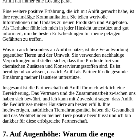
Anifit hat immer eine Lösung parat.
Eine weitere ⁣positive Erfahrung, die ich mit ⁢Anifit gemacht habe, ist
ihre regelmäßige Kommunikation. ⁢Sie ⁣teilen wertvolle
Informationen und Updates zu ⁢neuen ‌Produkten und⁢ Angeboten.
Als Tierhalter fühle ⁤ich mich in jeder Hinsicht unterstützt und gut
⁤informiert, um die besten⁤ Entscheidungen für‍ meine pelzigen
Gefährten ⁢zu treffen.
Was⁣ ich auch besonders​ an Anifit schätze, ist ⁢ihre ​Verantwortung
⁣gegenüber Tieren und der‍ Umwelt. Sie ⁤verwenden⁣ nachhaltige
Verpackungen und ⁤stellen sicher, dass ihre⁣ Produkte ​frei von
chemischen Zusätzen und ​Konservierungsstoffen sind. Es⁢ ist
beruhigend zu wissen, dass ich ‍Anifit als Partner für die gesunde
Ernährung meiner Haustiere unterstütze.
Insgesamt ​ist die ⁤Partnerschaft ‍mit⁢ Anifit für ⁣mich wirklich eine
Bereicherung. Das⁢ Vertrauen und die Zusammenarbeit zwischen⁤ uns
⁢haben sich‌ bewährt, und ich kann mit ‍Zuversicht‍ sagen, dass Anifit
die Bedürfnisse‍ meiner Haustiere am besten erfüllt. Ihre
hochwertigen,⁤ natürlichen Tiernahrungsmittel⁢ haben die Gesundheit
und das Wohlbefinden meiner ‍Tiere ‌positiv beeinflusst ⁤und‍ ich bin
dankbar für diese ⁣erfolgreiche Partnerschaft.
7. Auf Augenhöhe: Warum die enge