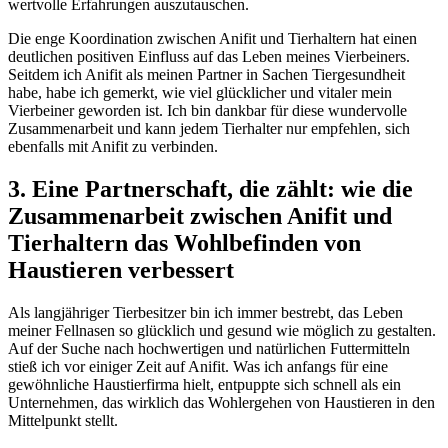
wertvolle⁢ Erfahrungen ​auszutauschen.
Die enge Koordination ⁤zwischen Anifit und​ Tierhaltern hat​ einen
deutlichen ‍positiven Einfluss auf⁢ das ‍Leben ​meines Vierbeiners.
Seitdem‍ ich Anifit als​ meinen ‍Partner in Sachen Tiergesundheit
habe, habe ich gemerkt, wie viel glücklicher‍ und vitaler mein
Vierbeiner geworden⁤ ist. Ich bin dankbar für diese wundervolle
⁣Zusammenarbeit und⁣ kann⁢ jedem Tierhalter nur ‍empfehlen, sich
ebenfalls mit⁣ Anifit zu verbinden.
3. Eine ⁤Partnerschaft, die ‍zählt: wie die⁢
Zusammenarbeit ⁢zwischen ⁢Anifit und
Tierhaltern das Wohlbefinden von
Haustieren verbessert
Als langjähriger Tierbesitzer bin ich immer bestrebt, das ‍Leben
⁣meiner Fellnasen so ⁤glücklich​ und gesund wie möglich zu gestalten.‌
Auf der​ Suche‍ nach hochwertigen und natürlichen Futtermitteln
stieß⁢ ich vor⁣ einiger Zeit ⁤auf Anifit. ⁣Was ich anfangs für eine
⁣gewöhnliche Haustierfirma hielt, entpuppte sich schnell als ​ein
Unternehmen, das wirklich ⁣das Wohlergehen ⁤von Haustieren in⁢ den‌
Mittelpunkt stellt.