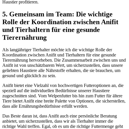
Haustier profitieren.
5. Gemeinsam⁣ im Team: Die wichtige
Rolle ‌der Koordination zwischen Anifit
und​ Tierhaltern für eine⁣ gesunde
⁤Tierernährung
Als⁢ langjähriger Tierhalter möchte ich ⁣die wichtige‍ Rolle der
Koordination zwischen ⁤Anifit‌ und Tierhaltern für eine gesunde‌
Tierernährung hervorheben. Die Zusammenarbeit zwischen uns und⁣
Anifit⁣ ist von unschätzbarem Wert, um sicherzustellen, dass unsere⁣
geliebten Haustiere alle ‍Nährstoffe erhalten, die sie brauchen, um
gesund ‌und glücklich zu sein.
Anifit bietet ‌eine Vielzahl von hochwertigen Futteroptionen an, die⁢
speziell auf die ​individuellen Bedürfnisse unserer Haustiere
zugeschnitten sind. Vom ​Welpenfutter bis hin zum Futter ‍für⁢ ältere
Tiere⁢ bietet Anifit eine breite Palette von ‍Optionen, ⁢die sicherstellen,
dass⁢ alle⁤ Ernährungsbedürfnisse erfüllt werden.
Das‍ Beste⁢ daran ist, dass Anifit auch ⁢eine persönliche Beratung
anbietet, um sicherzustellen, dass wir als Tierhalter immer⁣ die
richtige Wahl treffen.⁣ Egal, ob⁢ es um ⁣die⁣ richtige Futtermenge​ geht