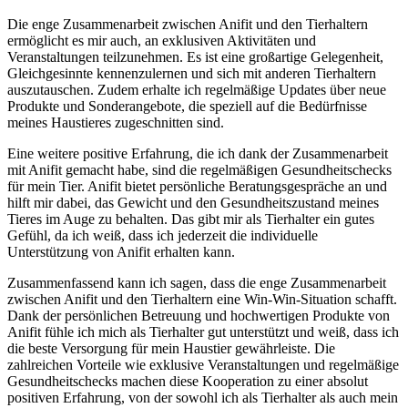
Die enge Zusammenarbeit⁢ zwischen Anifit und den Tierhaltern
ermöglicht es mir ⁢auch, an exklusiven ‌Aktivitäten und
Veranstaltungen teilzunehmen. Es ist⁣ eine großartige Gelegenheit,
Gleichgesinnte kennenzulernen und sich mit anderen ⁤Tierhaltern
auszutauschen. Zudem erhalte ⁤ich ‌regelmäßige ⁣Updates über neue
⁢Produkte⁣ und ‍Sonderangebote, die speziell​ auf die Bedürfnisse ​
meines Haustieres​ zugeschnitten sind.
Eine⁤ weitere ‍positive Erfahrung, die⁢ ich dank der Zusammenarbeit
mit Anifit gemacht habe, sind die regelmäßigen​ Gesundheitschecks⁣
für mein Tier. Anifit bietet persönliche Beratungsgespräche an‍ und
hilft⁢ mir dabei, das Gewicht und‌ den Gesundheitszustand meines
Tieres ‍im Auge⁢ zu behalten. Das ⁢gibt mir ‌als Tierhalter ein gutes
Gefühl, da ich weiß, dass ich jederzeit die ‍individuelle
Unterstützung ​von Anifit erhalten kann.
Zusammenfassend​ kann​ ich sagen, dass die enge Zusammenarbeit
zwischen​ Anifit und‍ den Tierhaltern eine Win-Win-Situation schafft.
‍Dank‌ der persönlichen Betreuung und hochwertigen‌ Produkte ​von‌
Anifit fühle ich mich als Tierhalter gut unterstützt ‌und weiß, dass ich
die ‍beste⁣ Versorgung für ‌mein ⁤Haustier gewährleiste. Die⁣
zahlreichen Vorteile wie exklusive⁤ Veranstaltungen und regelmäßige
Gesundheitschecks machen‌ diese⁤ Kooperation zu einer absolut
positiven Erfahrung, von der ⁢sowohl‌ ich als Tierhalter als auch mein⁢