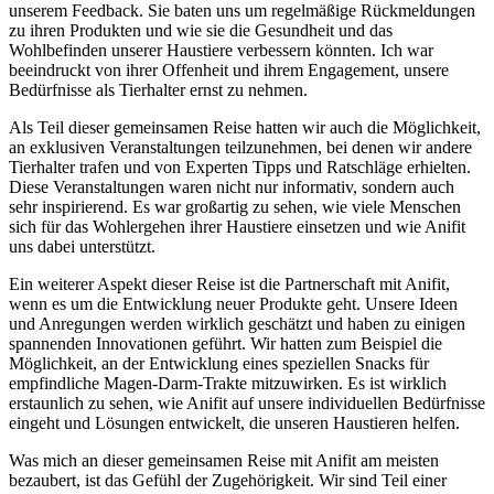
unserem Feedback. Sie ⁢baten uns um regelmäßige Rückmeldungen
zu ihren Produkten und wie sie die ‌Gesundheit und​ das
Wohlbefinden unserer Haustiere verbessern ‍könnten. Ich war
beeindruckt von ihrer Offenheit⁢ und ihrem Engagement, ‌unsere
‌Bedürfnisse als Tierhalter ernst zu nehmen.
Als Teil dieser gemeinsamen Reise hatten wir‍ auch die Möglichkeit, ​
an exklusiven Veranstaltungen teilzunehmen, bei ​denen wir andere⁤
Tierhalter trafen und von Experten ​Tipps und Ratschläge ⁢erhielten.
⁣Diese Veranstaltungen waren nicht ⁤nur informativ, sondern auch​
sehr inspirierend. Es war großartig zu⁣ sehen, wie viele​ Menschen
sich⁣ für das Wohlergehen ⁢ihrer Haustiere einsetzen und wie Anifit
uns dabei unterstützt.
Ein weiterer Aspekt ⁢dieser ⁤Reise⁤ ist die⁢ Partnerschaft mit ⁢Anifit,​
wenn ​es ‌um die ​Entwicklung neuer Produkte geht. Unsere Ideen
und Anregungen werden wirklich‌ geschätzt ⁣und ⁢haben zu einigen⁢
spannenden Innovationen geführt. Wir ‌hatten zum Beispiel die
Möglichkeit, ​an der Entwicklung‌ eines speziellen Snacks für
empfindliche Magen-Darm-Trakte mitzuwirken. Es ist wirklich‍
erstaunlich zu sehen,⁣ wie Anifit auf unsere individuellen Bedürfnisse
eingeht​ und Lösungen entwickelt,​ die unseren Haustieren ⁤helfen.
Was mich an⁣ dieser gemeinsamen Reise mit Anifit am meisten
bezaubert, ⁤ist das Gefühl​ der Zugehörigkeit.⁢ Wir ​sind‍ Teil einer⁤