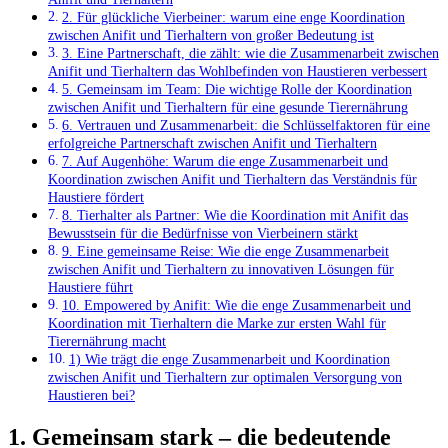
2.‌ Für glückliche Vierbeiner: ⁢warum eine enge Koordination​
zwischen Anifit und Tierhaltern von großer Bedeutung ist
3. Eine ⁤Partnerschaft, die ‍zählt: wie die⁢ Zusammenarbeit ⁢zwischen
⁢Anifit und Tierhaltern das Wohlbefinden von Haustieren verbessert
5. Gemeinsam⁣ im Team: Die wichtige Rolle ‌der Koordination
zwischen Anifit und​ Tierhaltern für eine⁣ gesunde ⁤Tierernährung
6.⁢ Vertrauen und ​Zusammenarbeit: die Schlüsselfaktoren für ⁣eine
erfolgreiche Partnerschaft ⁣zwischen Anifit und‍ Tierhaltern
7. Auf Augenhöhe: Warum die enge ⁢Zusammenarbeit und
‍Koordination zwischen Anifit‌ und‍ Tierhaltern das Verständnis für
Haustiere fördert
8. Tierhalter⁤ als⁤ Partner: Wie die Koordination mit Anifit das
⁤Bewusstsein‌ für⁢ die Bedürfnisse von Vierbeinern ⁤stärkt
9. Eine gemeinsame Reise: Wie die enge Zusammenarbeit
⁤zwischen Anifit ⁤und ⁣Tierhaltern zu innovativen Lösungen für
Haustiere ⁤führt
10. Empowered ‌by Anifit: Wie die enge Zusammenarbeit und
Koordination ⁢mit Tierhaltern ‌die Marke zur⁢ ersten Wahl für
⁤Tierernährung macht
1) Wie trägt die enge Zusammenarbeit und⁣ Koordination
zwischen ⁣Anifit und Tierhaltern zur ⁢optimalen Versorgung von
Haustieren bei?
1. Gemeinsam ​stark – die bedeutende