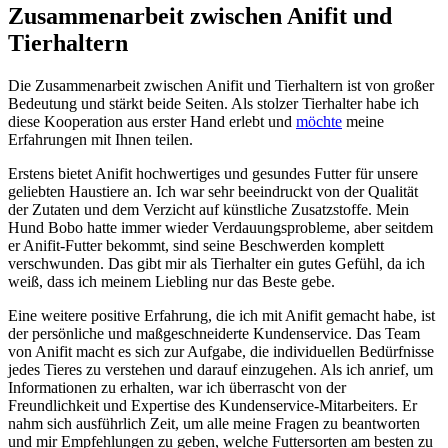
Zusammenarbeit zwischen Anifit und ​
Tierhaltern
Die ‌Zusammenarbeit zwischen Anifit und Tierhaltern ist von großer
Bedeutung und ⁢stärkt ⁤beide Seiten. Als stolzer​ Tierhalter⁢ habe ‍ich
diese Kooperation aus erster ​Hand erlebt und
möchte
meine
Erfahrungen mit Ihnen‌ teilen.
Erstens‍ bietet Anifit hochwertiges und gesundes‍ Futter⁢ für unsere
⁣geliebten Haustiere an.⁤ Ich war sehr beeindruckt von der⁢ Qualität
der Zutaten und dem Verzicht auf künstliche Zusatzstoffe. Mein
‌Hund⁣ Bobo hatte immer‌ wieder Verdauungsprobleme,⁤ aber seitdem​
er Anifit-Futter ​bekommt, sind seine Beschwerden‍ komplett‌
verschwunden. Das gibt mir ‌als Tierhalter ein gutes Gefühl, da ich
weiß,⁢ dass ich ‍meinem Liebling nur das Beste gebe.
Eine weitere positive Erfahrung, die⁢ ich mit Anifit⁤ gemacht habe, ist
der‍ persönliche und maßgeschneiderte Kundenservice. Das Team
von Anifit macht es sich‌ zur Aufgabe, die individuellen Bedürfnisse
jedes Tieres zu verstehen und ‍darauf einzugehen. Als ich anrief, um
Informationen zu erhalten,⁢ war‍ ich überrascht von der
Freundlichkeit und Expertise des Kundenservice-Mitarbeiters. Er
nahm sich ausführlich Zeit,‌ um​ alle meine Fragen zu beantworten
und mir Empfehlungen zu geben,⁢ welche Futtersorten am‌ besten zu