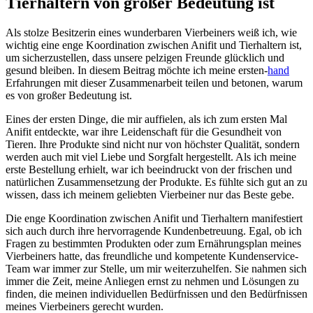
Tierhaltern von großer Bedeutung ist
Als stolze Besitzerin eines wunderbaren ⁢Vierbeiners weiß⁣ ich, wie
wichtig eine enge Koordination zwischen‍ Anifit und Tierhaltern ist,
um sicherzustellen,⁤ dass unsere pelzigen Freunde ⁣glücklich und
gesund bleiben. In diesem Beitrag möchte ⁣ich ⁣meine ersten-
hand
Erfahrungen⁢ mit dieser Zusammenarbeit teilen und betonen,⁢ warum
⁣es von⁢ großer Bedeutung ⁤ist.
Eines der ersten​ Dinge, die mir auffielen, ⁣als ich zum ersten Mal
Anifit entdeckte,⁤ war ​ihre Leidenschaft für die Gesundheit von
Tieren. Ihre ‌Produkte sind‍ nicht nur⁢ von höchster Qualität, ⁤sondern
werden auch mit ‌viel ⁢Liebe und‍ Sorgfalt hergestellt. Als ‍ich meine
erste Bestellung erhielt, ‍war ich beeindruckt von der frischen und
natürlichen Zusammensetzung der Produkte. Es fühlte ⁤sich gut an zu
wissen, dass ich meinem geliebten‍ Vierbeiner nur⁤ das ⁣Beste gebe.
Die​ enge Koordination ‍zwischen Anifit und Tierhaltern manifestiert
‌sich auch ⁣durch ihre hervorragende Kundenbetreuung. Egal, ob ich
Fragen zu⁤ bestimmten Produkten oder zum Ernährungsplan meines
Vierbeiners hatte, das freundliche und kompetente Kundenservice-
Team war immer zur Stelle, um mir weiterzuhelfen. Sie​ nahmen sich
immer die ⁤Zeit,​ meine Anliegen ernst ⁢zu nehmen⁢ und Lösungen zu⁤
finden, die meinen⁣ individuellen Bedürfnissen ⁢und den Bedürfnissen
meines Vierbeiners gerecht⁤ wurden.