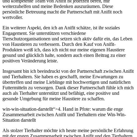
und kompetente Team von Anifit ist jederzeit bereit, mir
weiterzuhelfen und meine Bedenken⁣ auszuräumen. ‌Diese
persönliche Betreuung macht ​die ⁣Partnerschaft‍ mit‌ Anifit ​noch
wertvoller.
Ein weiterer Aspekt,‍ den ich ⁣an Anifit‍ schätze, ist⁢ ihr soziales
Engagement.‌ Sie unterstützen verschiedene
Tierschutzorganisationen ⁤und setzen sich aktiv dafür⁢ ein,⁣ das Leben
⁢von Haustieren zu verbessern.⁢ Durch den Kauf von Anifit-
Produkten weiß‌ ich,⁢ dass ich‌ nicht‌ nur meine ⁣eigenen Haustiere
gesund⁤ und​ glücklich‍ halte, sondern⁤ auch einen Beitrag zu einer
positiven Veränderung⁢ leiste.
Insgesamt bin ich​ beeindruckt⁢ von der Partnerschaft zwischen Anifit
⁤und Tierhaltern. Sie haben ⁤es geschafft, meine​ Erwartungen​ zu
übertreffen ​und ⁤meine Lieblinge mit hochwertigen und natürlichen
⁢Futtermitteln zu versorgen. ‍Dank⁢ dieser Partnerschaft fühle ich mich
auch als ​Tierhalter ‍unterstützt und⁣ befähigt, eine⁤ positive und​
gesunde‌ Umgebung für meine Haustiere‍ zu schaffen.
win-win-situation-darstellt“>4. Hand⁣ in ‍Pfote: warum die enge
Zusammenarbeit zwischen Anifit⁢ und Tierhaltern eine Win-Win-
Situation darstellt
Als ‌stolzer Tierhalter möchte ich heute ‍meine persönliche Erfahrung
mit der engen Zusammenarbeit zwischen Anifit und den ​Tierhaltern‌