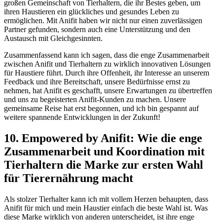
großen Gemeinschaft ‌von Tierhaltern, die ihr⁤ Bestes geben, um
ihren‍ Haustieren ein glückliches und gesundes ⁤Leben zu
ermöglichen.⁢ Mit Anifit haben wir nicht nur einen zuverlässigen
Partner gefunden, sondern⁢ auch eine Unterstützung und den
Austausch mit Gleichgesinnten.
Zusammenfassend kann ⁢ich sagen,​ dass die enge Zusammenarbeit
zwischen ⁤Anifit ‌und ⁢Tierhaltern zu wirklich innovativen Lösungen
für Haustiere ⁢führt. Durch ihre Offenheit, ihr Interesse an⁣ unserem
Feedback und ihre Bereitschaft, unsere Bedürfnisse ernst zu‌
nehmen,⁣ hat Anifit es geschafft, unsere Erwartungen ‍zu übertreffen​
und ‌uns ‍zu begeisterten Anifit-Kunden zu⁣ machen. Unsere
gemeinsame Reise⁣ hat erst begonnen, und ich bin gespannt ​auf⁢
weitere ‌spannende Entwicklungen in der Zukunft!
10. Empowered ‌by Anifit: Wie die enge
Zusammenarbeit und Koordination ⁢mit
Tierhaltern ‌die Marke zur⁢ ersten Wahl
für ⁤Tierernährung macht
Als stolzer Tierhalter kann ich‌ mit​ vollem Herzen behaupten, dass
Anifit für⁢ mich und mein ⁣Haustier einfach die beste​ Wahl‌ ist. Was
diese⁢ Marke⁢ wirklich‌ von anderen unterscheidet, ist ​ihre enge