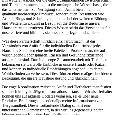
Ein weiterer​ Aspekt,⁤ der die enge Zusammenarbeit zwischen Anifit
und Tierhaltern unterstützt, ist ​die umfangreiche Wissensbasis,​ die
das Unternehmen ⁤zur​ Verfügung⁣ stellt. ​Anifit bietet nicht ⁢nur
qualitativ hochwertige Produkte, sondern auch Ressourcen wie
Artikel, Blogs und Schulungen, ‌um uns bei ⁢der weiteren Bildung
und ​Weiterentwicklung ⁤in Bezug ‍auf die Bedürfnisse unserer⁣
Haustiere‌ zu unterstützen. Dieses ​Wissen stärkt das ⁣Verständnis‍ für
⁢unsere​ Tiere und⁤ hilft uns, ‍sie⁢ besser zu pflegen und ‍zu​ lieben.
Was diese Partnerschaft wirklich einzigartig macht, ‌ist das
Verständnis von ⁤Anifit für ⁤die individuellen Bedürfnisse⁣ jedes⁣
Haustiers. Sie bieten eine‍ breite Palette an Produkten an, die auf
verschiedene Lebensphasen, Rassen und Gesundheitszustände
⁣ausgerichtet ​sind. ⁢Durch ‍die enge‌ Zusammenarbeit mit Tierhaltern ​
bekommen sie wertvolle Einblicke in unsere Hunde oder Katzen
und können so ‌individuelle‌ Empfehlungen​ abgeben, um deren
Wohlbefinden zu verbessern. Dies führt ⁤zu einer maßgeschneiderten​
Betreuung, die unsere Haustiere gesund und ⁤glücklich hält.
Die enge Koordination zwischen Anifit und Tierhaltern⁣ manifestiert
sich auch in regelmäßigem Informationsaustausch. Wir als Tierhalter​
können uns auf⁣ aktuelle ⁣Updates verlassen, sei es über neue
Produkte, ⁤Ernährungstipps oder allgemeine Informationen zur⁣
Tiergesundheit. Dieser fortlaufende Dialog schafft eine
unterstützende Gemeinschaft, in der wir uns gegenseitig​ helfen⁢
können, unsere‍ Haustiere bestmöglich zu versorgen.