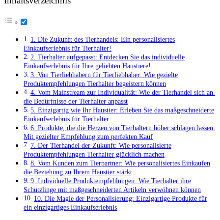
Inhaltsverzeichnis
1. Die Zukunft⁣ des Tierhandels: Ein personalisiertes​
Einkaufserlebnis für Tierhalter!
2. Tierhalter‍ aufgepasst: Entdecken Sie das individuelle
Einkaufserlebnis für Ihre geliebten Haustiere!
3. Von Tierliebhabern für⁤ Tierliebhaber: Wie gezielte
Produktempfehlungen Tierhalter ‍begeistern können
4.‍ Vom ​Mainstream zur Individualität: Wie der ⁢Tierhandel sich an ​
die​ Bedürfnisse der ‍Tierhalter anpasst
5. ⁤Einzigartig wie Ihr Haustier: Erleben Sie das ‍maßgeschneiderte
Einkaufserlebnis für Tierhalter
6. Produkte, die die Herzen von Tierhaltern höher schlagen lassen:
Mit ​gezielter Empfehlung zum perfekten Kauf
7. Der Tierhandel der‌ Zukunft: Wie personalisierte
Produktempfehlungen Tierhalter glücklich machen
8. Vom Kunden‌ zum Tierpartner: Wie personalisiertes Einkaufen
die Beziehung zu Ihrem Haustier stärkt
9. Individuelle Produktempfehlungen:⁤ Wie⁢ Tierhalter ihre
Schützlinge mit maßgeschneiderten Artikeln⁤ verwöhnen können
10. Die Magie⁣ der Personalisierung: Einzigartige ⁤Produkte für⁢
ein‌ einzigartiges⁢ Einkaufserlebnis