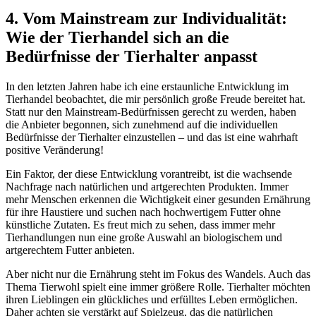
4.‍ Vom ​Mainstream zur Individualität:
Wie der ⁢Tierhandel sich an ​die​
Bedürfnisse der ‍Tierhalter anpasst
In den letzten Jahren​ habe ich eine erstaunliche‌ Entwicklung⁢ im
Tierhandel ‍beobachtet, die ⁤mir persönlich große​ Freude ‍bereitet ⁣hat.⁣
Statt nur​ den Mainstream-Bedürfnissen gerecht ‌zu werden, ​haben
die​ Anbieter‌ begonnen, ​sich zunehmend ‍auf die individuellen
Bedürfnisse der Tierhalter einzustellen – und ⁣das ist eine ‍wahrhaft
positive Veränderung!
Ein Faktor, der diese Entwicklung vorantreibt, ist die wachsende
Nachfrage nach natürlichen und artgerechten Produkten. Immer
mehr Menschen erkennen die Wichtigkeit einer gesunden Ernährung
für ihre Haustiere⁣ und ‍suchen​ nach hochwertigem Futter ohne
künstliche⁣ Zutaten. Es freut ​mich⁤ zu ⁣sehen, dass ⁤immer mehr
Tierhandlungen ⁢nun eine große Auswahl an‌ biologischem und
artgerechtem Futter anbieten.
Aber nicht‍ nur die Ernährung steht im Fokus‍ des Wandels. Auch das
Thema ‌Tierwohl spielt ⁣eine immer größere ‌Rolle. Tierhalter möchten
ihren Lieblingen‌ ein glückliches und⁤ erfülltes Leben ermöglichen.
Daher achten⁢ sie ‍verstärkt auf Spielzeug, ⁢das die natürlichen