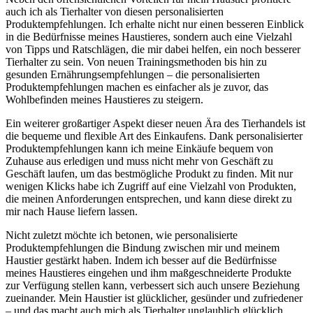
auch ich als Tierhalter von diesen personalisierten‍
Produktempfehlungen.‌ Ich erhalte nicht⁤ nur einen besseren Einblick‌
in​ die Bedürfnisse meines ⁢Haustieres, sondern auch eine ‍Vielzahl
von Tipps und Ratschlägen, die mir dabei‌ helfen, ein noch besserer
‌Tierhalter zu sein. Von neuen Trainingsmethoden bis hin⁣ zu
gesunden Ernährungsempfehlungen ⁣– die personalisierten
Produktempfehlungen machen es einfacher als je zuvor, das
Wohlbefinden meines Haustieres zu steigern.
Ein weiterer großartiger‌ Aspekt dieser neuen Ära des Tierhandels ist
die ⁣bequeme und flexible Art des​ Einkaufens.​ Dank personalisierter
Produktempfehlungen kann ich meine Einkäufe bequem von
Zuhause aus erledigen ⁢und muss nicht mehr‌ von Geschäft⁤ zu
⁤Geschäft laufen, um das ‌bestmögliche Produkt zu finden. ‌Mit nur
wenigen Klicks habe ich⁣ Zugriff auf eine Vielzahl von Produkten,
die ⁣meinen Anforderungen‍ entsprechen,⁤ und kann diese direkt ‍zu
mir nach Hause liefern​ lassen.
Nicht zuletzt ‌möchte ich ‌betonen, wie personalisierte
Produktempfehlungen​ die Bindung‌ zwischen mir​ und meinem
Haustier ‌gestärkt haben. Indem ich ⁢besser auf die Bedürfnisse
meines Haustieres eingehen ‍und ihm maßgeschneiderte Produkte
zur Verfügung stellen​ kann, verbessert​ sich auch unsere Beziehung
zueinander. Mein ⁤Haustier⁢ ist glücklicher, gesünder und zufriedener
– und das macht auch ​mich als Tierhalter unglaublich glücklich.