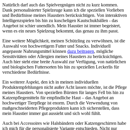
Natürlich darf auch ⁢das Spielvergnügen nicht zu kurz kommen.
Dank personalisierter⁤ Spielzeuge kann ich die ⁤speziellen Vorlieben
und Bedürfnisse meines‌ Haustiers berücksichtigen. Von interaktiven
Intelligenzspielen bis hin zu kuscheligen⁤ Kautschukbällen ⁢- das
‍Angebot ist schier unendlich. Mein Haustier ist ‍immer‌ begeistert,⁤
wenn es ein neues Spielzeug bekommt, das genau zu ihm passt.
Eine weitere Möglichkeit, meinen Schützling zu verwöhnen, ist ⁤die
Auswahl von hochwertigem Futter und Snacks. Individuell⁤
angepasste Nahrungsmittel können ‌
dazu beitragen
, mögliche
Sensitivitäten oder Allergien meines Haustiers ‌zu berücksichtigen.‌
Auch‌ hier steht eine breite Auswahl zur⁢ Verfügung, von natürlichen
⁢und biologischen Futtersorten bis ⁢hin ​zu speziellen‌ Leckerlis für
verschiedene Bedürfnisse.
Ein weiterer Aspekt, den ich⁣ in meinen individuellen
Produktempfehlungen nicht außer⁤ Acht lassen möchte, ist die‍ Pflege⁢
meines Haustiers. Von speziellen‌ Bürsten⁣ für langes Fell bis hin zu
Katzenpflegemitteln für empfindliche Haut – ⁤das Angebot ​an
hochwertiger⁤ Tierpflege ist enorm. Durch die Verwendung von
maßgeschneiderten Pflegeprodukten kann ich sicherstellen, dass
mein Haustier immer gut⁤ aussieht ‍und sich wohl fühlt.
Auch bei Accessoires⁢ wie Halsbändern oder Katzengeschirren ‌habe
ich mich für die ⁤personalisierte Variante entschieden.⁢ Nicht nur