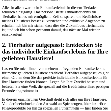
Alles in allem war mein Einkaufserlebnis in diesem ‍Tierladen‌
wirklich einzigartig. Das ‌personalisierte Einkaufserlebnis für⁣
Tierhalter hat es mir ​ermöglicht, Zeit zu ‍sparen,‌ die Bedürfnisse
meines Haustieres besser zu ‌verstehen und exklusive Angebote zu
erhalten. Ich bin⁤ mir sicher, dass‍ dies die Zukunft des ⁤Tierhandels
ist, und ⁢ich bin schon gespannt darauf, das nächste Mal wieder
einzukaufen!
2. Tierhalter‍ aufgepasst: Entdecken Sie
das individuelle Einkaufserlebnis für Ihre
geliebten Haustiere!
Lassen Sie mich Ihnen von meinem aufregenden Einkaufserlebnis
⁤für meine geliebten Haustiere erzählen! Tierhalter aufgepasst, es gibt
einen Ort, ‌an dem Sie das perfekte​ individuelle Einkaufserlebnis für
Ihre Haustiere ​finden ‍können. Legen Sie Ihre ⁣Zweifel⁢ beiseite und
betreten Sie eine Welt, die speziell auf die Bedürfnisse Ihrer pelzigen
Freunde abgestimmt ist.
In diesem einzigartigen Geschäft dreht sich alles um​ Ihre Haustiere.
Von der beeindruckenden Auswahl an ⁢Spielzeugen, über⁢ luxuriöse
Pflegeprodukte bis ⁤hin zu speziellen Futtermitteln ‍— hier⁢ finden Sie⁣