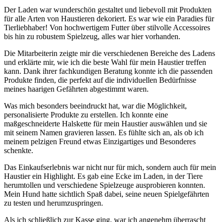
Der Laden war wunderschön gestaltet und liebevoll mit Produkten
für alle‍ Arten ‌von Haustieren dekoriert. Es war ⁣wie ein Paradies für
Tierliebhaber! Von hochwertigem Futter ‍über stilvolle Accessoires ​
bis hin zu robustem Spielzeug, alles war hier vorhanden.
Die Mitarbeiterin zeigte mir ‌die verschiedenen Bereiche des Ladens
und erklärte mir, wie ich die beste Wahl für mein Haustier treffen
kann. ‌Dank ihrer fachkundigen Beratung konnte ich die‍ passenden
Produkte finden, die perfekt auf die individuellen Bedürfnisse
⁤meines haarigen Gefährten abgestimmt‌ waren.
Was mich ‌besonders⁤ beeindruckt hat, war die Möglichkeit,
personalisierte Produkte​ zu erstellen. Ich konnte eine
maßgeschneiderte Halskette für ‌mein Haustier⁢ auswählen und sie
⁢mit seinem Namen gravieren lassen. Es ‍fühlte sich an, ‌als ob ich
meinem‍ pelzigen Freund⁣ etwas Einzigartiges⁣ und Besonderes
schenkte.
Das Einkaufserlebnis war⁣ nicht nur ⁢für mich, sondern auch​ für mein
Haustier ein Highlight. Es gab eine Ecke⁣ im Laden, in‍ der Tiere‍
herumtollen⁣ und verschiedene Spielzeuge ausprobieren konnten.
Mein Hund⁤ hatte‍ sichtlich Spaß dabei, seine⁣ neuen Spielgefährten
zu testen und herumzuspringen.
Als ich schließlich zur Kasse ging, war ich angenehm überrascht