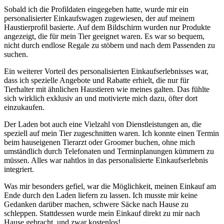
Sobald ich⁣ die Profildaten ⁢eingegeben hatte, wurde mir ​ein
personalisierter Einkaufswagen zugewiesen, der​ auf meinem
Haustierprofil basierte. Auf ⁣dem Bildschirm wurden nur Produkte
angezeigt, die für mein Tier geeignet ‌waren. Es war so bequem,
⁣nicht durch⁤ endlose Regale‌ zu stöbern und nach dem Passenden​ zu
suchen.
Ein ⁤weiterer Vorteil des personalisierten Einkaufserlebnisses war,
dass‍ ich spezielle Angebote und ⁣Rabatte erhielt, die nur für
Tierhalter mit ähnlichen Haustieren wie meines galten. ‌Das fühlte⁤
sich wirklich exklusiv an und​ motivierte mich dazu, öfter dort
einzukaufen.
Der Laden bot ‍auch ⁢eine Vielzahl von Dienstleistungen an, die
speziell‍ auf mein Tier zugeschnitten‍ waren. Ich konnte⁢ einen Termin
beim hauseigenen Tierarzt oder⁢ Groomer buchen, ohne mich
umständlich ⁣durch Telefonaten und Terminplanungen kümmern zu
müssen. Alles‍ war nahtlos in ⁤das personalisierte ​Einkaufserlebnis
integriert.
Was‍ mir‌ besonders ‍gefiel, war die ‍Möglichkeit, ⁣meinen Einkauf am
Ende durch den Laden liefern zu​ lassen. Ich musste mir keine
Gedanken darüber machen, schwere Säcke nach Hause zu
schleppen.‌ Stattdessen wurde mein Einkauf direkt zu mir nach
Hause gebracht, und⁢ zwar kostenlos!