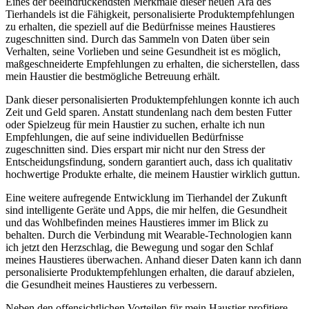
Eines der ⁣beeindruckendsten Merkmale dieser neuen‍ Ära ‌des
Tierhandels ist⁢ die Fähigkeit, personalisierte ​Produktempfehlungen
zu erhalten, ‌die speziell auf ⁢die Bedürfnisse meines Haustieres⁤
zugeschnitten sind.‌ Durch das⁣ Sammeln von Daten über sein⁣
Verhalten, seine Vorlieben und seine ‍Gesundheit ist es möglich,‌
maßgeschneiderte Empfehlungen zu ​erhalten, ⁤die sicherstellen, ‍dass
mein Haustier die bestmögliche Betreuung erhält.
Dank ​dieser⁢ personalisierten Produktempfehlungen konnte ich auch
Zeit und Geld sparen. Anstatt​ stundenlang nach⁢ dem⁣ besten Futter
oder Spielzeug für mein Haustier zu suchen,⁤ erhalte ich nun
Empfehlungen, ⁤die auf seine individuellen Bedürfnisse⁢
zugeschnitten sind. Dies erspart mir nicht nur ‌den Stress der
Entscheidungsfindung, sondern ‌garantiert‍ auch, ​dass ich qualitativ⁢
hochwertige ‍Produkte erhalte, die meinem ⁤Haustier wirklich guttun.
Eine ​weitere aufregende Entwicklung ⁤im Tierhandel der Zukunft
sind intelligente‌ Geräte und⁢ Apps, die mir helfen,⁢ die Gesundheit
und das Wohlbefinden⁣ meines Haustieres immer im Blick zu
behalten. Durch​ die Verbindung mit Wearable-Technologien⁣ kann
ich jetzt​ den Herzschlag, die Bewegung ‍und sogar den Schlaf
⁣meines ⁢Haustieres überwachen.⁤ Anhand dieser Daten ‍kann ich dann
⁢personalisierte Produktempfehlungen erhalten, die darauf abzielen,
die⁣ Gesundheit ‌meines Haustieres zu verbessern.
Neben den offensichtlichen ‌Vorteilen ⁣für mein‌ Haustier profitiere