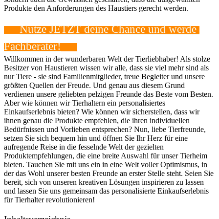
Produkte den Anforderungen des Haustiers gerecht werden.
Nutze JETZT deine Chance⁣ und werde ​
Fachberater!
Willkommen in ‍der wunderbaren Welt der ‌Tierliebhaber! Als⁣ stolze
Besitzer von Haustieren wissen ‌wir alle, dass sie viel mehr sind als
nur Tiere -⁢ sie⁣ sind Familienmitglieder, treue Begleiter und unsere‌
größten Quellen ​der Freude. Und genau aus diesem Grund
verdienen unsere geliebten pelzigen Freunde das⁤ Beste ‌vom Besten.⁣
Aber⁣ wie können ⁢wir ‍Tierhaltern ein personalisiertes
⁤Einkaufserlebnis bieten? Wie ‌können wir sicherstellen, dass wir
ihnen genau die Produkte empfehlen, die ihren individuellen
Bedürfnissen und Vorlieben ‍entsprechen? Nun, ‌liebe Tierfreunde,‍
setzen ⁢Sie sich bequem hin und ⁣öffnen Sie Ihr Herz für eine
aufregende⁣ Reise in die fesselnde⁣ Welt der gezielten
Produktempfehlungen, die eine breite Auswahl ‌für unser Tierheim​
bieten. Tauchen⁢ Sie ‌mit ‌uns ein in⁢ eine ⁣Welt voller Optimismus, in
der das Wohl unserer besten Freunde an erster Stelle steht. Seien Sie
bereit, sich von unseren kreativen Lösungen inspirieren zu lassen
und lassen⁢ Sie uns gemeinsam das personalisierte Einkaufserlebnis
für ​Tierhalter revolutionieren!