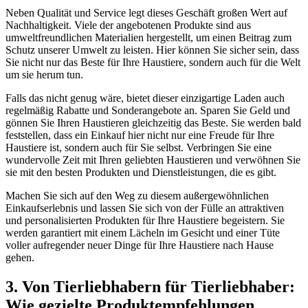
Neben Qualität‍ und Service legt⁤ dieses Geschäft großen Wert auf
Nachhaltigkeit. Viele der angebotenen Produkte sind aus
umweltfreundlichen Materialien hergestellt, um einen Beitrag zum
⁤Schutz unserer Umwelt zu leisten. Hier ‌können Sie sicher⁣ sein, ‌dass
Sie nicht nur das Beste ‍für Ihre Haustiere,‍ sondern auch ‍für die ‍Welt
um sie herum tun.
Falls das ⁣nicht genug wäre, bietet dieser einzigartige Laden auch⁤
regelmäßig Rabatte und​ Sonderangebote⁢ an. ⁢Sparen Sie ‍Geld und
gönnen Sie Ihren Haustieren gleichzeitig das Beste. Sie werden bald⁤
feststellen, dass ein Einkauf hier nicht ​nur eine Freude ⁣für ⁢Ihre
Haustiere ist, sondern auch für Sie ⁢selbst. Verbringen Sie eine
wundervolle Zeit mit Ihren geliebten Haustieren und verwöhnen Sie
⁤sie mit⁢ den besten ​Produkten und Dienstleistungen, ⁣die es gibt.
Machen Sie sich auf den Weg zu diesem‌ außergewöhnlichen
Einkaufserlebnis⁤ und lassen⁤ Sie sich ⁣von der Fülle an ⁣attraktiven
und ‍personalisierten ⁢Produkten für ‌Ihre Haustiere⁤ begeistern. Sie
werden garantiert mit einem Lächeln im Gesicht und⁤ einer Tüte
voller aufregender neuer ⁢Dinge für Ihre⁤ Haustiere nach‌ Hause
gehen.
3. Von Tierliebhabern für⁤ Tierliebhaber:
Wie gezielte Produktempfehlungen