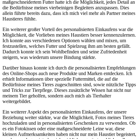
maßgeschneidertem Futter hatte ich die Möglichkeit, jedes Detail an
‌die Bedürfnisse meines vierbeinigen Begleiters ⁤anzupassen. Dies⁤
allein führte bereits dazu, dass ich mich viel ‌mehr ‌als Partner meines
Haustieres fühlte.
Ein weiterer großer Vorteil des ​personalisierten Einkaufens war die
Möglichkeit, die Vorlieben meines Haustiers besser kennenzulernen.
Ich konnte ⁢aus verschiedenen ​Optionen wählen und mixen, um
festzustellen, welches Futter und‌ Spielzeug‌ ihm am besten ‌gefällt.
Dadurch konnte‍ ich sein Wohlbefinden und seine Zufriedenheit
steigern, was wiederum unsere Bindung stärkte.
Darüber hinaus​ konnte ich durch ⁤die personalisierten Empfehlungen‍
des‌ Online-Shops auch neue Produkte ⁢und Marken entdecken.​ Ich
erhielt Informationen⁣ über spezielle Futtermittel, die auf die
Bedürfnisse meines⁤ Tieres zugeschnitten sind, sowie nützliche Tipps
und Tricks zur Tierpflege. Dieses ​zusätzliche Wissen hat nicht nur
meinem Tier geholfen, sondern auch mich als ⁤Tierhalter
weitergebildet.
Ein weiterer Aspekt des personalisierten​ Einkaufens, der unsere
‍Beziehung ‌weiter stärkte,⁣ war die⁢ Möglichkeit, ⁤Fotos meines Tieres
hochzuladen ​und in‍ personalisierten Geschenken zu verwenden. ‍Ob
es ein‌ Fotokissen ​oder eine maßgeschneiderte Leine war, diese‍
kleinen Aufmerksamkeiten haben nicht nur mein Haustier ‍begeistert,