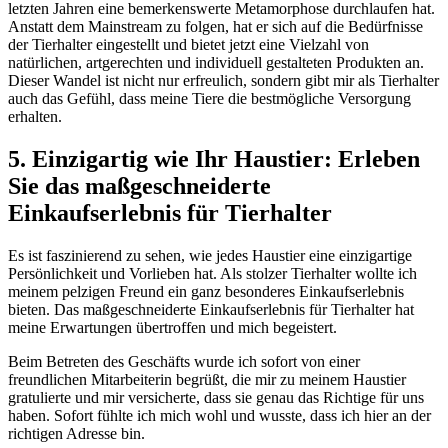
letzten ⁢Jahren eine⁢ bemerkenswerte Metamorphose durchlaufen hat.
Anstatt dem ⁤Mainstream zu folgen, hat​ er sich auf die Bedürfnisse
der Tierhalter ‌eingestellt und bietet‍ jetzt eine Vielzahl von
natürlichen, artgerechten und individuell gestalteten Produkten an.‌
Dieser Wandel ​ist nicht nur ⁢erfreulich, sondern gibt mir als ⁢Tierhalter
auch⁤ das Gefühl, dass meine Tiere die bestmögliche Versorgung
erhalten.
5. ⁤Einzigartig wie Ihr Haustier: Erleben
Sie das ‍maßgeschneiderte
Einkaufserlebnis für Tierhalter
Es ‌ist faszinierend zu sehen, ​wie jedes Haustier eine einzigartige⁣
Persönlichkeit​ und Vorlieben hat. Als⁤ stolzer⁣ Tierhalter‌ wollte ich
⁤meinem pelzigen Freund ‌ein ganz ‍besonderes Einkaufserlebnis
bieten. ‍Das maßgeschneiderte Einkaufserlebnis ‌für Tierhalter hat
meine Erwartungen übertroffen und mich begeistert.
Beim‍ Betreten des Geschäfts wurde ⁤ich sofort von einer
freundlichen Mitarbeiterin ⁤begrüßt, die ‌mir zu meinem ‍Haustier
gratulierte⁤ und mir versicherte, ⁤dass sie genau das⁣ Richtige für uns
haben. Sofort fühlte ich mich wohl und wusste, dass ich hier an der
richtigen Adresse bin.