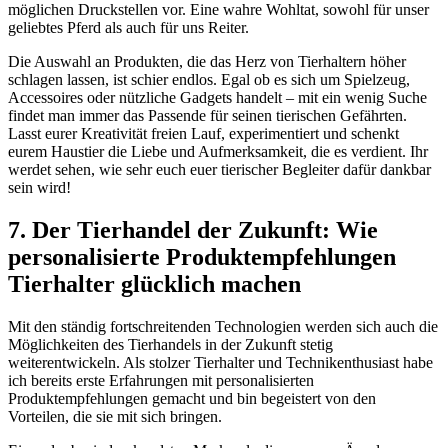
möglichen Druckstellen vor. Eine wahre Wohltat, sowohl⁣ für unser
geliebtes Pferd⁤ als auch für uns ⁣Reiter.
Die‌ Auswahl ⁢an Produkten, die das Herz von Tierhaltern höher⁤
schlagen⁣ lassen, ist schier endlos. Egal ob es sich um Spielzeug,
Accessoires oder ‍nützliche Gadgets handelt⁤ – mit ein ⁢wenig‍ Suche
findet⁤ man immer⁣ das Passende ‍für seinen tierischen ‌Gefährten.
⁤Lasst eurer Kreativität⁢ freien Lauf, experimentiert und schenkt⁢
eurem Haustier die Liebe und Aufmerksamkeit, ​die es verdient. ⁤Ihr
werdet sehen, wie sehr euch euer tierischer Begleiter⁣ dafür dankbar
sein wird!
7. Der Tierhandel der‌ Zukunft: Wie
personalisierte Produktempfehlungen
Tierhalter glücklich machen
Mit ​den ständig fortschreitenden Technologien werden sich auch die
Möglichkeiten des Tierhandels in⁤ der‌ Zukunft stetig​
weiterentwickeln. Als stolzer ‌Tierhalter und Technikenthusiast habe
ich bereits erste ⁣Erfahrungen mit personalisierten
Produktempfehlungen gemacht und ⁤bin⁣ begeistert von den
‍Vorteilen, die sie mit sich bringen.