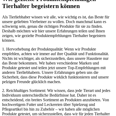
Tierhalter ‍begeistern können
Als Tierliebhaber wissen ‍wir alle,⁢ wie wichtig es ist, das Beste für
⁣unsere geliebten Vierbeiner zu⁣ wollen. Doch manchmal kann es
schwierig sein, genau die richtigen Produkte für sie zu finden.
Deshalb möchten⁢ wir hier unsere Erfahrungen⁢ teilen‍ und Ihnen
zeigen, wie gezielte ⁢Produktempfehlungen ‍Tierhalter begeistern
können.
1. Hervorhebung⁤ der Produktqualität: Wenn wir Produkte
empfehlen, achten wir immer auf ihre Qualität und Funktionalität.
Nichts ist wichtiger, als sicherzustellen, dass unsere Haustiere ⁢nur
das Beste bekommen. Wir haben verschiedene Marken und‌
Produkte getestet und teilen jetzt ⁤unsere Top-Empfehlungen mit
anderen Tierliebhabern. Unsere Erfahrungen geben uns⁢ die
Sicherheit, dass diese Produkte ⁣wirklich funktionieren und unsere
pelzigen ⁣Freunde glücklich⁢ machen.
2. ⁢Reichhaltiges Sortiment: ​Wir wissen,⁢ dass jede Tierart ​und ⁣jedes​
Individuum unterschiedliche Bedürfnisse⁣ hat. Daher ist es
‍entscheidend, ein breites Sortiment an Produkten⁣ anzubieten. Von
hochwertigem Futter und Leckereien über Spielzeug und
Pflegeartikel bis hin‌ zu Zubehör – wir⁤ haben alle möglichen
Produkte⁤ getestet, um sicherzustellen, dass wir ⁢für jeden‍ Tierhalter