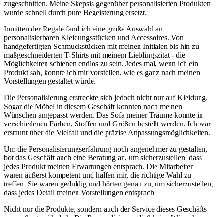
zugeschnitten. Meine Skepsis gegenüber personalisierten Produkten
‍wurde schnell‍ durch pure Begeisterung ersetzt.
Inmitten der Regale fand ich eine ‌große Auswahl an
personalisierbaren Kleidungsstücken ‍und Accessoires.‌ Von
handgefertigten‍ Schmuckstücken mit ‌meinen Initialen⁣ bis hin ‌zu​
maßgeschneiderten ⁢T-Shirts mit meinem Lieblingszitat -⁤ die
Möglichkeiten schienen endlos zu sein. Jedes mal, wenn ich ein
Produkt sah, konnte ich mir ⁤vorstellen, wie es ganz nach ⁣meinen
Vorstellungen gestaltet würde.
Die Personalisierung⁤ erstreckte⁢ sich jedoch nicht nur auf​ Kleidung.
⁣Sogar die Möbel in diesem Geschäft konnten nach meinen⁤
Wünschen ⁣angepasst werden. Das⁤ Sofa⁢ meiner Träume konnte in
verschiedenen Farben, Stoffen ⁢und Größen ​bestellt werden. Ich war
erstaunt über die Vielfalt und ⁤die ​präzise Anpassungsmöglichkeiten.
Um die ⁤Personalisierungserfahrung noch​ angenehmer‌ zu gestalten,
bot das Geschäft‌ auch eine Beratung an, um sicherzustellen,‍ dass
jedes Produkt meinen Erwartungen entsprach. Die Mitarbeiter
waren äußerst kompetent‍ und halfen​ mir, die richtige Wahl​ zu
treffen. Sie ⁢waren geduldig ⁣und hörten ‌genau zu, um sicherzustellen,
dass jedes Detail ⁣meinen‍ Vorstellungen entsprach.
Nicht⁣ nur die Produkte, sondern⁤ auch⁢ der Service dieses Geschäfts⁣