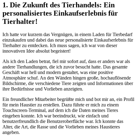
1. Die Zukunft⁣ des Tierhandels: Ein
personalisiertes​ Einkaufserlebnis für
Tierhalter!
Ich ​hatte vor ‌kurzem das Vergnügen, in einem Laden für Tierbedarf
einzukaufen und dabei das neue personalisierte‌ Einkaufserlebnis für
Tierhalter ⁤zu entdecken. Ich muss sagen, ich war von dieser
innovativen Idee absolut begeistert!
Als ich den​ Laden​ betrat,⁢ fiel mir sofort auf, dass er anders war als
andere ‍Tierhandlungen, ⁣die‌ ich zuvor besucht ‌hatte. Das gesamte
Geschäft war hell und modern ⁢gestaltet, was eine positive⁢
Atmosphäre schuf. An den ‍Wänden hingen ⁣große, hochauflösende
⁤Bildschirme, die​ verschiedene Tiere‍ zeigten und Informationen über
ihre ⁢Bedürfnisse und Vorlieben anzeigten.
Ein freundlicher Mitarbeiter begrüßte mich und bot mir an, ⁣ein Profil
für​ mein ​Haustier‌ zu erstellen. ​Dazu führte er ​mich zu⁣ einem
‍Touchscreen-Terminal, auf dem ich die Daten meines Tieres
eingeben konnte. Ich war ⁣beeindruckt, wie einfach und
⁤benutzerfreundlich die⁤ Benutzeroberfläche war.⁤ Ich konnte das‌
Alter, die ‌Art, die Rasse und die‌ Vorlieben meines Haustieres
angeben.