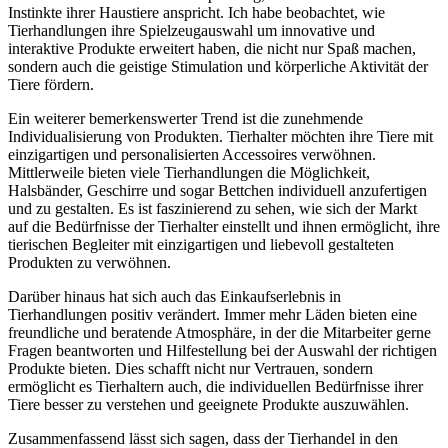
Instinkte ihrer ⁤Haustiere⁤ anspricht. Ich habe beobachtet,‌ wie
Tierhandlungen ihre​ Spielzeugauswahl um innovative ​und
interaktive ⁢Produkte erweitert haben, die nicht nur Spaß​ machen,
sondern auch‌ die geistige Stimulation ​und körperliche ⁤Aktivität der
Tiere ⁢fördern.
Ein​ weiterer bemerkenswerter Trend⁣ ist die zunehmende
Individualisierung⁢ von Produkten. Tierhalter⁣ möchten ⁣ihre Tiere mit
einzigartigen ⁢und personalisierten Accessoires‍ verwöhnen.
Mittlerweile bieten viele Tierhandlungen die Möglichkeit,
Halsbänder, Geschirre⁣ und sogar Bettchen individuell anzufertigen
und⁢ zu gestalten.⁢ Es ist‍ faszinierend zu sehen, wie⁣ sich der Markt
auf die Bedürfnisse der Tierhalter einstellt und ihnen ermöglicht, ihre
tierischen⁣ Begleiter mit einzigartigen und liebevoll gestalteten​
Produkten⁤ zu​ verwöhnen.
Darüber hinaus hat sich‍ auch ‌das ⁣Einkaufserlebnis in
Tierhandlungen positiv verändert. Immer mehr Läden bieten eine
freundliche und beratende Atmosphäre, in der die Mitarbeiter gerne
Fragen⁣ beantworten und Hilfestellung bei der Auswahl⁢ der richtigen
Produkte bieten. Dies schafft nicht nur Vertrauen, sondern
ermöglicht es ⁢Tierhaltern auch, die individuellen ⁤Bedürfnisse ⁢ihrer
Tiere besser zu verstehen und ⁣geeignete Produkte‌ auszuwählen.
Zusammenfassend lässt⁤ sich ​sagen,⁣ dass der Tierhandel in den