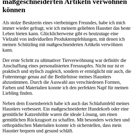
maßgeschneiderten Artikeln⁤ verwöhnen
können
Als stolze Besitzerin eines vierbeinigen Freundes, habe ich mich
immer wieder ⁤gefragt, wie ich meinem geliebten Haustier das beste
Leben bieten kann.⁤ Glücklicherweise gibt es heutzutage eine
Vielzahl von individuellen⁤ Produktempfehlungen, mit denen ich
⁤meinen Schützling mit ⁣maßgeschneiderten Artikeln verwöhnen‌
kann.
Der ‍erste Schritt zu‌ ultimativer Tierverwöhnung war definitiv die⁤
Anschaffung eines personalisierten Fressnapfes. Nicht nur ist er
praktisch und stylisch⁢ zugleich, sondern er ermöglicht mir auch, die
Futtermenge genau auf die Bedürfnisse meines Haustiers
abzustimmen. Durch die Auswahl aus verschiedenen Formen,
Farben und Materialien konnte‍ ich den ​perfekten Napf für meinen⁣
Liebling ​finden.
Neben dem Essensbereich habe⁣ ich auch ⁢das ​Schlafumfeld meines
Haustiers verbessert. ‌Ein maßgeschneiderter Hundekorb oder eine
gemütliche Katzenhöhle⁣ waren die ideale⁤ Lösung, ​um einen
gemütlichen Rückzugsort zu schaffen. Mit ​besonders weichen und
orthopädischen Materialien konnte ich sicherstellen, dass mein
⁣Haustier bequem⁢ und⁤ gesund schläft.