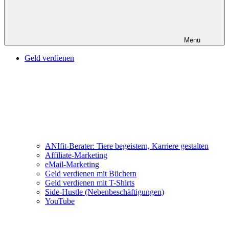
Menü
Geld verdienen
ANIfit-Berater: Tiere begeistern, Karriere gestalten
Affiliate-Marketing
eMail-Marketing
Geld verdienen mit Büchern
Geld verdienen mit T-Shirts
Side-Hustle (Nebenbeschäftigungen)
YouTube