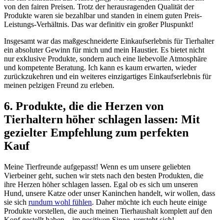
von den fairen Preisen.‌ Trotz der herausragenden ⁢Qualität⁢ der
Produkte waren sie bezahlbar und standen in ⁣einem guten⁣ Preis-
Leistungs-Verhältnis. Das war ⁢definitiv ein großer Pluspunkt!
Insgesamt war das maßgeschneiderte Einkaufserlebnis für Tierhalter
ein absoluter Gewinn für​ mich und mein Haustier. Es bietet nicht
nur exklusive Produkte, sondern auch eine liebevolle Atmosphäre⁢
und ⁢kompetente Beratung. Ich kann es kaum ‌erwarten, wieder
zurückzukehren⁢ und​ ein weiteres einzigartiges ‍Einkaufserlebnis ⁢für
meinen pelzigen Freund ​zu erleben.
6. Produkte, die die Herzen von
Tierhaltern höher schlagen lassen: Mit ​
gezielter Empfehlung zum perfekten
Kauf
Meine ‌Tierfreunde aufgepasst!⁣ Wenn ⁤es um ​unsere geliebten
Vierbeiner geht, ‍suchen wir stets nach den ⁤besten Produkten, die
ihre Herzen höher schlagen lassen. Egal ob⁤ es sich ⁢um unseren
Hund, unsere⁢ Katze oder unser Kaninchen handelt, wir wollen, dass
sie sich
rundum wohl fühlen
. Daher möchte ich euch heute⁣ einige
Produkte vorstellen, die auch ‍meinen Tierhaushalt komplett auf den
Kopf ⁢gestellt haben‌ – ‌im positiven Sinne,⁤ versteht sich!