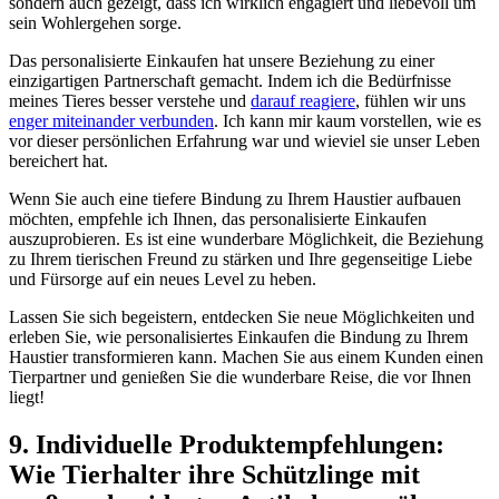
sondern auch gezeigt,‍ dass ich⁢ wirklich engagiert und‌ liebevoll um
sein Wohlergehen sorge.
Das‍ personalisierte Einkaufen ‍hat unsere Beziehung ⁢zu⁤ einer
einzigartigen​ Partnerschaft gemacht. ⁣Indem ich die ⁤Bedürfnisse
meines Tieres besser verstehe und
darauf reagiere
, ⁣fühlen wir⁢ uns⁤
enger miteinander verbunden
. ⁢Ich kann mir kaum vorstellen, wie es
vor dieser persönlichen Erfahrung war und wieviel sie unser Leben
bereichert hat.
Wenn Sie auch⁣ eine ‌tiefere Bindung zu Ihrem Haustier ⁢aufbauen
möchten, empfehle ich Ihnen, das personalisierte⁤ Einkaufen
auszuprobieren. Es ist eine⁤ wunderbare‌ Möglichkeit, die‍ Beziehung
zu Ihrem tierischen Freund zu stärken und Ihre gegenseitige Liebe
und ​Fürsorge auf‍ ein neues Level zu heben.
Lassen Sie sich begeistern, entdecken Sie neue⁢ Möglichkeiten ⁤und
erleben Sie, ⁤wie⁤ personalisiertes⁣ Einkaufen‍ die ‍Bindung zu Ihrem
Haustier‍ transformieren kann. Machen Sie aus ‍einem Kunden einen
Tierpartner und genießen Sie die wunderbare Reise, die vor Ihnen‍
liegt!
9. Individuelle Produktempfehlungen:⁤
Wie⁢ Tierhalter ihre Schützlinge mit