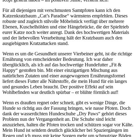
Für all ‌diejenigen ‌mit verschmusten Samtpfoten ‌kann ‍ich‍ den
Katzenkratzbaum „Cat’s Paradise“ wärmstens‌ empfehlen. Dieses
robuste und zugleich stilvolle Möbelstück verfügt über mehrere
Ebenen, Kuschelhöhlen und eine Hängebrücke, die der Spieltrieb
eurer Katze noch weiter anregt. Dank des hochwertigen ​Materials
und‍ der liebevollen Verarbeitung hält der ​Kratzbaum auch den
ausgiebigsten Kratzattacken stand.
Wenn es‍ um die Gesundheit unserer Vierbeiner geht, ist die ⁢richtige
Ernährung von entscheidender Bedeutung. Ich war daher
überglücklich, als ‍ich auf das hochwertige Hundefutter „Fit &⁤
Happy“ gestoßen ‍bin. Mit‍ einer einzigartigen ⁣Mischung aus
natürlichen Zutaten und einer ausgewogenen Ernährungsformel
liefert⁤ dieses Futter alle ​Nährstoffe, die mein Hund ​für ein⁢ langes‌
und ‌gesundes ​Leben braucht. Der positive Effekt auf ​sein
Wohlbefinden war deutlich spürbar – er blühte förmlich auf!
Wenn es draußen regnet oder⁢ schneit, ⁣gibt es wenige Dinge, die
Hunde so​ richtig aus der Fassung⁤ bringen, wie nasse Pfoten.‍ Doch
dank der wasserdichten Hundeschuhe „Dry Paws“ gehört dieses
Problem nun der Vergangenheit an. ‍Die Schuhe sind leicht
anzuziehen, halten die⁤ Pfoten trocken ‍und schützen sogar⁤ vor Kälte.
Mein Hund ist seitdem deutlich glücklicher bei Spaziergängen im
Regen und ich⁤ muss mir keine Sorgen mehr um schmutzige Böden