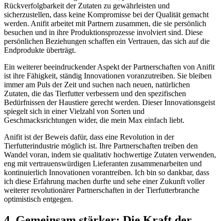
Rückverfolgbarkeit der Zutaten zu gewährleisten und
sicherzustellen, dass keine Kompromisse bei der Qualität gemacht
werden. Anifit ‍arbeitet ⁤mit Partnern zusammen, die sie persönlich
besuchen und ⁢in ihre Produktionsprozesse involviert sind. Diese
persönlichen ⁣Beziehungen schaffen ein Vertrauen, das sich ⁣auf die⁢
Endprodukte überträgt.
Ein weiterer beeindruckender Aspekt‌ der Partnerschaften von Anifit
ist ihre Fähigkeit, ständig Innovationen voranzutreiben. Sie bleiben
immer am Puls der Zeit und suchen nach neuen, natürlichen
Zutaten, die ⁤das Tierfutter verbessern und den spezifischen
Bedürfnissen der Haustiere gerecht werden. Dieser Innovationsgeist
spiegelt sich in einer Vielzahl von Sorten ‌und
‍Geschmacksrichtungen wider, die mein Max einfach liebt.
Anifit ist der Beweis dafür, dass eine Revolution in der
⁢Tierfutterindustrie⁣ möglich ist. Ihre Partnerschaften treiben den
Wandel voran, indem sie qualitativ hochwertige ⁤Zutaten verwenden,
eng mit vertrauenswürdigen Lieferanten zusammenarbeiten und
kontinuierlich Innovationen ⁢vorantreiben. Ich ⁢bin so dankbar, dass
ich diese Erfahrung ⁢machen durfte und sehe einer Zukunft voller
weiterer revolutionärer Partnerschaften in der Tierfutterbranche
optimistisch entgegen.
4. Gemeinsam stärker: Die Kraft der