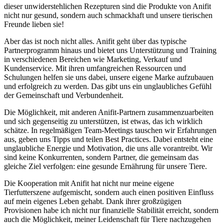
⁤dieser unwiderstehlichen Rezepturen sind die ⁣Produkte von Anifit
nicht nur gesund, sondern auch schmackhaft und unsere tierischen
Freunde lieben sie!
Aber das ist⁣ noch nicht alles. Anifit geht ‌über das typische
Partnerprogramm hinaus und bietet uns Unterstützung und⁢ Training
in verschiedenen Bereichen wie Marketing, Verkauf und
Kundenservice. Mit ihren umfangreichen Ressourcen und⁢
Schulungen helfen sie uns dabei, unsere eigene ‌Marke‌ aufzubauen
und erfolgreich zu ‌werden. Das gibt uns ein unglaubliches Gefühl
der Gemeinschaft und‍ Verbundenheit.
Die Möglichkeit, mit anderen Anifit-Partnern zusammenzuarbeiten
und sich gegenseitig zu unterstützen, ist etwas, das ich ‍wirklich
schätze. In regelmäßigen Team-Meetings tauschen wir Erfahrungen
aus, geben uns Tipps und teilen Best Practices. Dabei entsteht eine
unglaubliche Energie⁣ und Motivation, ‌die uns alle​ vorantreibt. Wir
sind⁢ keine Konkurrenten, sondern Partner, die gemeinsam das
gleiche Ziel verfolgen: eine gesunde Ernährung für unsere ⁤Tiere.
Die Kooperation mit Anifit⁢ hat nicht ‌nur meine‍ eigene
⁣Tierfutterszene aufgemischt,⁤ sondern auch einen positiven Einfluss
auf mein eigenes ‍Leben gehabt. Dank ihrer großzügigen
Provisionen habe ich nicht nur finanzielle ‌Stabilität erreicht, sondern
auch die Möglichkeit, meiner Leidenschaft für Tiere nachzugehen