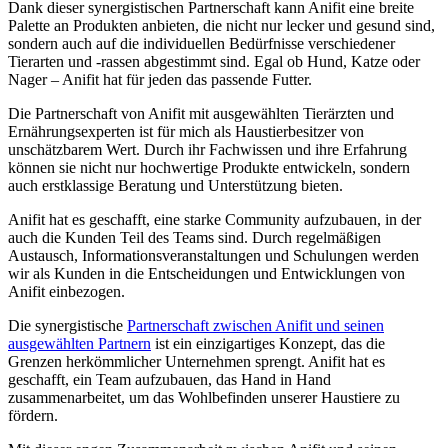
Dank dieser synergistischen Partnerschaft kann Anifit eine breite​
Palette an Produkten anbieten, die nicht nur lecker‍ und gesund sind,
sondern ​auch auf die individuellen Bedürfnisse verschiedener
Tierarten und -rassen abgestimmt⁣ sind. Egal‍ ob Hund, Katze oder
Nager –​ Anifit hat für ⁢jeden das passende Futter.
Die ​Partnerschaft ⁤von Anifit mit ausgewählten Tierärzten und
Ernährungsexperten ist für mich als Haustierbesitzer von
unschätzbarem Wert.⁣ Durch ihr Fachwissen und ⁣ihre Erfahrung
können sie nicht nur ⁣hochwertige Produkte entwickeln, sondern
auch erstklassige Beratung und Unterstützung bieten.
Anifit hat ⁢es ⁢geschafft, eine⁢ starke Community ‍aufzubauen, in der
auch die Kunden Teil des Teams sind. Durch regelmäßigen
Austausch, Informationsveranstaltungen‍ und Schulungen werden
wir als Kunden in die Entscheidungen und Entwicklungen ‌von
Anifit​ einbezogen.
Die synergistische
Partnerschaft zwischen Anifit und seinen
ausgewählten Partnern
ist ein einzigartiges Konzept, das die
Grenzen herkömmlicher Unternehmen sprengt. Anifit hat es
geschafft, ein Team aufzubauen, das Hand in Hand
zusammenarbeitet, um das Wohlbefinden unserer Haustiere zu
fördern.