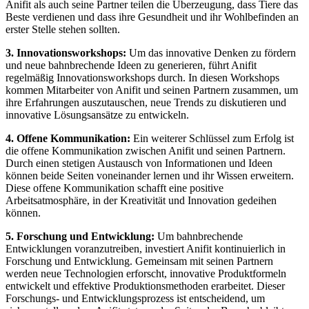
Anifit als auch seine Partner⁣ teilen die Überzeugung, dass Tiere das
Beste verdienen und dass ihre⁢ Gesundheit und ihr Wohlbefinden an
erster ⁣Stelle stehen sollten.
3. Innovationsworkshops:
Um das innovative ⁢Denken zu fördern
und neue bahnbrechende Ideen zu generieren, führt Anifit
⁤regelmäßig Innovationsworkshops durch. In diesen Workshops
kommen ​Mitarbeiter von Anifit und seinen Partnern zusammen, um
ihre​ Erfahrungen auszutauschen, neue Trends zu diskutieren und
⁢innovative Lösungsansätze zu ‌entwickeln.
4. ⁣Offene Kommunikation:
Ein weiterer Schlüssel zum Erfolg ist
die offene Kommunikation ​zwischen Anifit und ⁢seinen Partnern.
Durch einen stetigen​ Austausch von Informationen und⁤ Ideen
können beide⁤ Seiten voneinander lernen und ​ihr Wissen ‍erweitern.
Diese offene Kommunikation schafft eine positive
Arbeitsatmosphäre, in⁤ der Kreativität ‌und Innovation⁤ gedeihen
können.
5. Forschung und Entwicklung:
Um bahnbrechende
Entwicklungen voranzutreiben, investiert Anifit kontinuierlich in
Forschung und⁢ Entwicklung. Gemeinsam mit seinen Partnern
werden ​neue Technologien erforscht, innovative Produktformeln
entwickelt und ‌effektive Produktionsmethoden erarbeitet. Dieser
Forschungs- und ⁤Entwicklungsprozess ist entscheidend, um