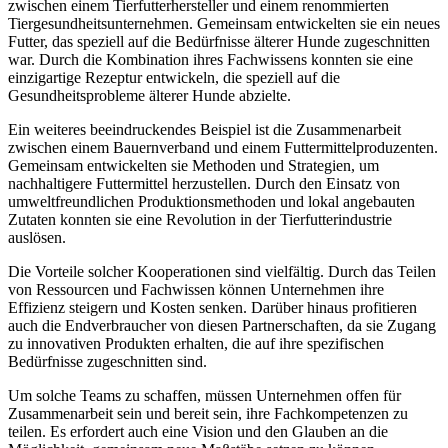
zwischen einem Tierfutterhersteller‍ und einem‌ renommierten
Tiergesundheitsunternehmen. Gemeinsam entwickelten sie ein neues
Futter, das speziell auf die Bedürfnisse⁢ älterer Hunde zugeschnitten
war. Durch die Kombination ⁣ihres Fachwissens⁢ konnten sie eine
einzigartige ​Rezeptur entwickeln, die speziell ‍auf die
Gesundheitsprobleme älterer Hunde abzielte.
Ein weiteres ⁣beeindruckendes Beispiel ist die Zusammenarbeit
zwischen einem Bauernverband und einem Futtermittelproduzenten.
Gemeinsam​ entwickelten sie ‌Methoden und Strategien, um
nachhaltigere Futtermittel ⁣herzustellen. Durch den Einsatz von
umweltfreundlichen Produktionsmethoden und lokal angebauten
Zutaten konnten sie eine⁢ Revolution ‍in der Tierfutterindustrie
auslösen.
Die Vorteile solcher Kooperationen sind vielfältig. Durch das Teilen
von Ressourcen und Fachwissen können​ Unternehmen ihre
Effizienz⁤ steigern und ​Kosten senken. Darüber hinaus‍ profitieren
auch die Endverbraucher von diesen Partnerschaften, da​ sie⁤ Zugang
zu innovativen Produkten erhalten,‌ die auf ihre spezifischen
Bedürfnisse zugeschnitten sind.
Um solche Teams zu schaffen, müssen⁣ Unternehmen offen ⁣für⁢
Zusammenarbeit sein und bereit sein, ihre‌ Fachkompetenzen zu
⁣teilen. Es ⁤erfordert‍ auch eine Vision und den Glauben an die