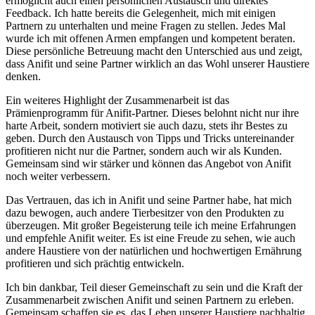
ermöglicht auch ​einen persönlichen Austausch und ‌direktes ​
Feedback. Ich hatte bereits die Gelegenheit, mich mit einigen
Partnern zu unterhalten und meine Fragen zu stellen. Jedes Mal
wurde​ ich mit offenen⁤ Armen empfangen und kompetent beraten.
Diese persönliche Betreuung macht den Unterschied aus‌ und zeigt,
dass Anifit und seine Partner wirklich an​ das Wohl unserer ‍Haustiere
denken.
Ein weiteres Highlight der‌ Zusammenarbeit ist das
Prämienprogramm für Anifit-Partner. Dieses belohnt nicht nur ihre
harte Arbeit, sondern motiviert ⁢sie auch dazu,‌ stets ihr Bestes zu
geben. Durch den Austausch von Tipps und Tricks untereinander
profitieren nicht nur die Partner, sondern auch wir als‌ Kunden.
Gemeinsam sind wir stärker und können das Angebot von Anifit
noch ‍weiter verbessern.
Das Vertrauen, das ich in Anifit und seine Partner habe, ‌hat‌ mich
dazu bewogen,⁤ auch ⁤andere‍ Tierbesitzer von den Produkten zu
überzeugen. Mit großer Begeisterung teile ich ⁣meine ‍Erfahrungen
und empfehle Anifit weiter. ‍Es ist eine Freude zu sehen, wie auch
andere Haustiere von der ⁤natürlichen und hochwertigen⁣ Ernährung
profitieren und ​sich ⁣prächtig‌ entwickeln.
Ich bin dankbar, Teil dieser​ Gemeinschaft zu sein und die Kraft der
Zusammenarbeit zwischen Anifit und seinen Partnern zu erleben.
Gemeinsam schaffen sie es, das Leben unserer Haustiere nachhaltig