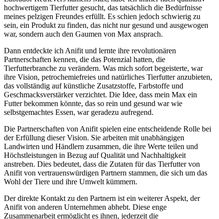
hochwertigem⁣ Tierfutter gesucht,‍ das ⁤tatsächlich​ die Bedürfnisse
meines pelzigen‌ Freundes ‍erfüllt. Es schien jedoch schwierig zu
sein, ein Produkt zu finden, das nicht nur gesund und ausgewogen
war,⁣ sondern auch den ‌Gaumen von Max ansprach.
Dann entdeckte ⁣ich Anifit und lernte ihre revolutionären
Partnerschaften kennen, die das Potenzial hatten, die
Tierfutterbranche⁢ zu verändern. Was mich sofort begeisterte, war
ihre Vision, petrochemiefreies und ​natürliches Tierfutter ⁣anzubieten,
das vollständig auf künstliche Zusatzstoffe, Farbstoffe und
Geschmacksverstärker verzichtet.‍ Die Idee, dass mein Max ein
Futter​ bekommen könnte, das so rein und gesund war wie
selbstgemachtes Essen, war geradezu aufregend.
Die Partnerschaften von Anifit spielen eine entscheidende Rolle bei
der Erfüllung ⁢dieser Vision. Sie arbeiten mit unabhängigen ​
Landwirten und Händlern zusammen, ​die ihre Werte teilen und
Höchstleistungen‍ in Bezug auf​ Qualität und Nachhaltigkeit
anstreben. Dies bedeutet, dass die Zutaten für das Tierfutter von
Anifit von vertrauenswürdigen Partnern stammen, die sich um ​das
Wohl der Tiere und ihre Umwelt kümmern.
Der direkte Kontakt​ zu den Partnern ist ein weiterer Aspekt, der
Anifit von anderen ⁢Unternehmen abhebt. Diese enge
Zusammenarbeit ermöglicht es ihnen, jederzeit‌ die