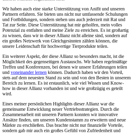
Wir haben auch eine starke Unterstützung von Anifit ⁣und‌ unseren
Partnern erfahren. Sie ⁢bieten uns nicht ‌nur umfassende Schulungen
und Fortbildungen, sondern stehen uns auch jederzeit mit Rat und
Tat zur Seite.‍ Diese Unterstützung hat mir geholfen, mein volles
Potenzial zu entfalten und meine Ziele zu erreichen. Es ist großartig
zu ⁣wissen,​ dass wir in dieser Allianz nicht alleine sind, sondern auf​
ein großes Netzwerk von Gleichgesinnten ‍zählen⁣ können, die‌
unsere Leidenschaft⁣ für hochwertige Tierprodukte teilen.
Ein weiterer Aspekt, der diese Allianz so besonders macht, ⁣ist die
Möglichkeit des gegenseitigen⁢ Austauschs. Wir haben regelmäßige
Treffen und Konferenzen, bei‍ denen ‌wir unsere Erfahrungen teilen
und
voneinander ​lernen
können.​ Dadurch haben wir ‍den Vorteil,
stets auf dem neuesten Stand zu sein und von den Besten in unserem
Bereich zu ​lernen. Es ist erstaunlich, wie viel Wissen und Know-
how in dieser Allianz vorhanden⁢ ist und wie großzügig es⁣ geteilt
wird.
Eines meiner persönlichen Highlights dieser Allianz war die
gemeinsame Entwicklung neuer Vertriebsstrategien. Durch die
Zusammenarbeit mit unseren Partnern konnten wir innovative
Ansätze finden, um unseren Kundenstamm‌ zu erweitern und‌ neue
Märkte zu erschließen. Das brachte nicht‌ nur finanzielle Vorteile,
sondern ⁢gab mir auch ein großes Gefühl von ⁤Zufriedenheit und