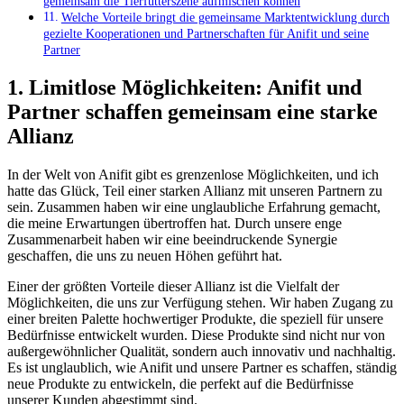
⁤gemeinsam die Tierfutterszene aufmischen können
Welche Vorteile bringt die gemeinsame Marktentwicklung durch
gezielte Kooperationen‍ und Partnerschaften für Anifit und seine⁤
Partner
1. Limitlose Möglichkeiten: Anifit und
Partner schaffen gemeinsam eine starke
Allianz
In der⁢ Welt von ⁣Anifit gibt es grenzenlose ​Möglichkeiten, und ich
hatte‍ das Glück, Teil einer starken Allianz mit unseren Partnern zu
sein. Zusammen haben wir eine unglaubliche Erfahrung gemacht,
die meine Erwartungen übertroffen hat. ‍Durch unsere enge
Zusammenarbeit haben wir eine beeindruckende Synergie
geschaffen, die uns zu neuen ⁤Höhen geführt hat.
Einer der größten⁢ Vorteile dieser Allianz‍ ist die Vielfalt der
Möglichkeiten, die uns zur Verfügung stehen. ⁤Wir haben Zugang zu
einer ⁢breiten Palette hochwertiger Produkte, die speziell für unsere
Bedürfnisse entwickelt wurden. Diese Produkte sind nicht nur von
außergewöhnlicher Qualität, sondern auch⁤ innovativ und nachhaltig.
Es ist unglaublich, wie Anifit ‍und unsere Partner es schaffen, ständig
neue Produkte zu entwickeln, die perfekt auf die Bedürfnisse
unserer Kunden abgestimmt sind.