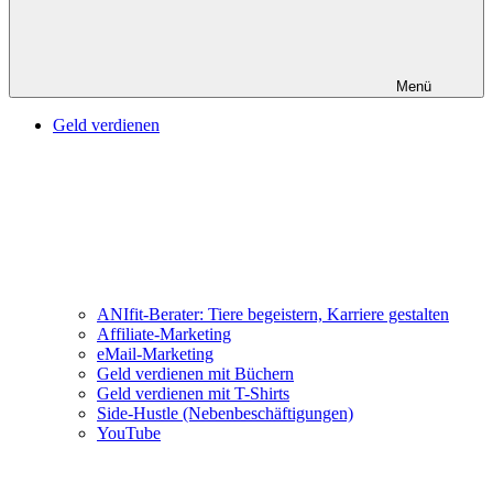
Menü
Geld verdienen
ANIfit-Berater: Tiere begeistern, Karriere gestalten
Affiliate-Marketing
eMail-Marketing
Geld verdienen mit Büchern
Geld verdienen mit T-Shirts
Side-Hustle (Nebenbeschäftigungen)
YouTube