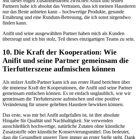
Mit dieser engen Zusammenarbeit zwischen Anifit und seinen
Partnern habe ich absolut das Vertrauen, dass ich meinen Haustieren
nur das Beste anbieten kann ‌– hochwertige Produkte, gesunde
Ernährung und eine ‍Rundum-Betreuung, die ich sonst nirgendwo
finden ​kann.
Anifit und seine ausgewählten Partner haben mich als Kunden
überzeugt und ich⁣ bin stolz, ⁣Teil dieses einzigartigen Teams zu sein.
10. ⁢Die Kraft der Kooperation: Wie
Anifit⁣ und⁣ seine Partner ⁤gemeinsam die
Tierfutterszene aufmischen können
Als ⁤stolzer Anifit-Partner kann ich aus erster‍ Hand berichten über
die immense⁢ Kraft der Kooperationen, die Anifit ⁤und seine Partner ​
gemeinsam entfachen‍ können.‌ Es ist einfach unglaublich, wie wir
gemeinsam die Tierfutterszene aufmischen‍ und eine positive
Veränderung für unsere geliebten Haustiere bewirken können.
Das erste,⁣ was mir bei ‌Anifit⁣ aufgefallen ist, ist ihre absolute
Hingabe für Qualität und Nachhaltigkeit. ⁣Sie verwenden
ausschließlich hochwertige, natürliche Zutaten ​ohne künstliche
Zusatzstoffe ​oder künstliche Konservierungsmittel. Das ‌bedeutet,
dass die Gesundheit unserer Tiere immer an erster Stelle steht. Dank