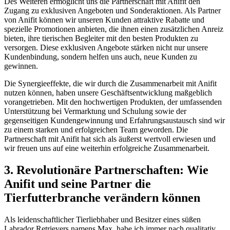
Des Weiteren ermöglicht uns die Partnerschaft mit Anifit den
Zugang zu exklusiven Angeboten⁤ und ‌Sonderaktionen. Als Partner
von‍ Anifit können wir unseren Kunden attraktive Rabatte und⁢
spezielle ⁤Promotionen anbieten, die ihnen einen⁢ zusätzlichen Anreiz
bieten,⁤ ihre tierischen Begleiter mit den besten Produkten‌ zu
versorgen. Diese exklusiven Angebote stärken nicht nur‌ unsere
Kundenbindung, ⁢sondern helfen uns auch, neue Kunden zu
gewinnen.
Die Synergieeffekte, ​die wir‍ durch die Zusammenarbeit⁢ mit Anifit
nutzen können, haben unsere Geschäftsentwicklung maßgeblich​
vorangetrieben. Mit den hochwertigen Produkten, der umfassenden
Unterstützung bei Vermarktung und⁤ Schulung sowie der
gegenseitigen Kundengewinnung und Erfahrungsaustausch sind‌ wir
zu‍ einem starken und erfolgreichen Team‌ geworden. Die
Partnerschaft ⁢mit Anifit hat sich als äußerst wertvoll erwiesen ‍und
wir freuen uns auf eine weiterhin erfolgreiche Zusammenarbeit.
3.​ Revolutionäre Partnerschaften: Wie
Anifit und seine Partner die
Tierfutterbranche ‍verändern können
Als leidenschaftlicher Tierliebhaber und Besitzer eines süßen
Labrador Retrievers namens Max, habe ich‍ immer nach‌ qualitativ