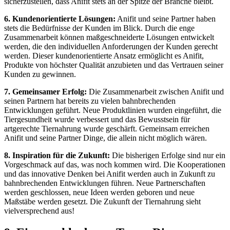
sicherzustellen, dass Anifit stets an der Spitze der Branche bleibt.
6. Kundenorientierte Lösungen:
Anifit und‍ seine Partner haben
stets die Bedürfnisse der Kunden im Blick. Durch die enge
Zusammenarbeit können maßgeschneiderte Lösungen entwickelt
werden, die den individuellen Anforderungen der Kunden gerecht
werden. Dieser kundenorientierte Ansatz⁣ ermöglicht es⁣ Anifit,
Produkte von höchster Qualität anzubieten und das Vertrauen seiner
‌Kunden zu gewinnen.
7. Gemeinsamer Erfolg:
Die Zusammenarbeit zwischen Anifit und
seinen⁤ Partnern hat bereits ⁣zu vielen bahnbrechenden
Entwicklungen geführt. ⁣Neue Produktlinien wurden eingeführt, die
Tiergesundheit wurde verbessert und das Bewusstsein für⁣
artgerechte Tiernahrung wurde geschärft. Gemeinsam erreichen
Anifit und ​seine Partner Dinge, ⁣die allein nicht​ möglich wären.
8. Inspiration für die Zukunft:
Die bisherigen Erfolge sind⁣ nur ein
Vorgeschmack auf das, was noch kommen wird. Die Kooperationen
und⁢ das innovative Denken bei Anifit werden auch in Zukunft zu
bahnbrechenden Entwicklungen führen. Neue Partnerschaften
werden geschlossen, ‍neue ⁤Ideen werden geboren und neue
Maßstäbe werden gesetzt. Die ⁤Zukunft der Tiernahrung sieht
vielversprechend aus!