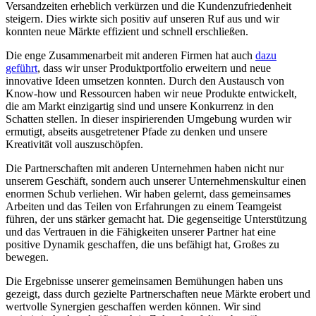
Versandzeiten erheblich verkürzen und die Kundenzufriedenheit
steigern. Dies wirkte sich positiv auf unseren Ruf aus und wir
konnten neue Märkte effizient und ⁢schnell ⁢erschließen.
Die enge Zusammenarbeit ⁣mit anderen Firmen hat auch
dazu‌
geführt
, ⁣dass wir unser Produktportfolio erweitern und neue
innovative Ideen umsetzen konnten. Durch den Austausch von
Know-how und Ressourcen haben wir neue Produkte‌ entwickelt,
die am Markt einzigartig sind und unsere Konkurrenz in den
Schatten stellen. In dieser inspirierenden ​Umgebung wurden wir
ermutigt,​ abseits ausgetretener ⁣Pfade zu denken und ⁣unsere
Kreativität⁤ voll auszuschöpfen.
Die Partnerschaften ⁣mit ⁤anderen Unternehmen haben nicht nur
⁢unserem Geschäft,⁣ sondern​ auch unserer Unternehmenskultur einen
enormen Schub verliehen. Wir haben gelernt,‌ dass gemeinsames
Arbeiten und das Teilen von Erfahrungen zu einem Teamgeist
führen, der⁤ uns stärker gemacht hat. Die ‍gegenseitige Unterstützung
und das Vertrauen in die Fähigkeiten unserer Partner hat eine
positive Dynamik geschaffen, die uns befähigt hat, Großes zu
bewegen.
Die Ergebnisse unserer ⁣gemeinsamen Bemühungen haben‍ uns
gezeigt, dass ‍durch gezielte Partnerschaften neue Märkte ⁢erobert und
‍wertvolle Synergien geschaffen werden können. Wir sind