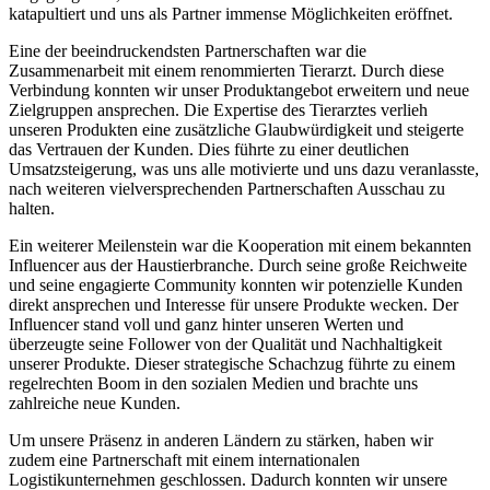
katapultiert und uns als Partner ‍immense Möglichkeiten eröffnet.
Eine der beeindruckendsten Partnerschaften war die
Zusammenarbeit mit einem⁣ renommierten Tierarzt. Durch ⁤diese‍
Verbindung konnten⁣ wir unser Produktangebot erweitern und neue
Zielgruppen ansprechen.‌ Die Expertise des ⁣Tierarztes verlieh
unseren Produkten ‌eine zusätzliche Glaubwürdigkeit und steigerte
das Vertrauen der Kunden. Dies führte zu einer deutlichen
Umsatzsteigerung, was uns alle motivierte und uns dazu⁤ veranlasste,
nach weiteren vielversprechenden Partnerschaften Ausschau zu
halten.
Ein ‌weiterer Meilenstein war die⁤ Kooperation mit einem bekannten
Influencer aus der Haustierbranche. Durch seine große Reichweite
und seine engagierte Community konnten wir potenzielle‌ Kunden
direkt⁢ ansprechen und Interesse für unsere⁣ Produkte⁣ wecken. Der
Influencer stand voll und ganz hinter unseren Werten und
überzeugte seine Follower ‌von der Qualität und Nachhaltigkeit
‌unserer Produkte. Dieser strategische Schachzug ⁤führte zu einem
regelrechten Boom in den sozialen Medien und​ brachte uns
zahlreiche neue Kunden.
Um unsere Präsenz in anderen⁣ Ländern zu stärken, haben wir
zudem eine Partnerschaft mit⁣ einem internationalen⁣
Logistikunternehmen geschlossen. Dadurch konnten wir unsere