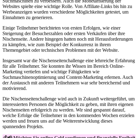
Suchmaschinen ⁤zu ‍verbessern. Auch die ‌Monetarisierung der
Websites spielte eine wichtige Rolle. Von Affiliate-Links bis hin zu
Werbeanzeigen⁢ wurden verschiedene Möglichkeiten getestet, um
Einnahmen zu generieren.
Einige Teilnehmer berichteten von ersten‌ Erfolgen, wie‌ einer
Steigerung​ der Besucherzahlen oder ersten ⁢Verkäufen über ihre
⁤Nischenseite.⁢ Andere hingegen‍ hatten noch mit Herausforderungen⁤
zu kämpfen, ‌wie zum Beispiel der ⁢Konkurrenz in ‍ihrem
Themengebiet oder technischen Problemen mit der ⁢Website.
Insgesamt war die Nischenseitenchallenge eine ‍lehrreiche Erfahrung
für alle Teilnehmer. ⁢Sie konnten ihr Wissen im Bereich Online-
Marketing ⁤vertiefen und wichtige Fähigkeiten ⁤wie
Suchmaschinenoptimierung und Content-Marketing erlernen.‍ Auch
der Austausch mit anderen‍ Teilnehmern war sehr bereichernd und
motivierend.
Die Nischenseitenchallenge wird auch⁤ in Zukunft weitergeführt, um
interessierten Personen die Möglichkeit zu geben, mit ⁤ihren eigenen
Nischenseiten erfolgreich zu werden. Wir​ sind gespannt darauf,
welche Erfolge die Teilnehmer ⁤in den kommenden​ Wochen ⁢erzielen
werden​ und freuen ⁤uns auf die Weiterentwicklung ⁣dieses
spannenden Projekts.
💰📢 Möchten Sie online Geld verdienen und finanzielle Freiheit