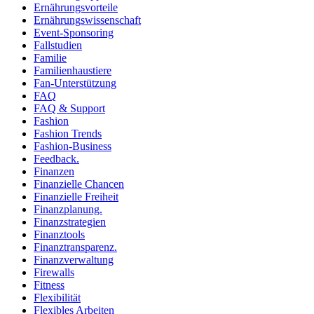
Ernährungsvorteile
Ernährungswissenschaft
Event-Sponsoring
Fallstudien
Familie
Familienhaustiere
Fan-Unterstützung
FAQ
FAQ & Support
Fashion
Fashion Trends
Fashion-Business
Feedback.
Finanzen
Finanzielle Chancen
Finanzielle Freiheit
Finanzplanung.
Finanzstrategien
Finanztools
Finanztransparenz.
Finanzverwaltung
Firewalls
Fitness
Flexibilität
Flexibles Arbeiten