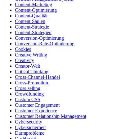
Content-Marketing
Content-Optimierung
Content-Qualität
Content-Säulen
Content-Strategie
Content-Strategien
Conversion-Optimierung
Conversion-Rate-Optimierung
Cookies
Creative Writing
Creativity
Creator-Welt
Critical Thinking
Cross-Channel-Handel
Cross-Promotion
Cross-selling
Crowdfunding
Custom CSS
Customer Engagement
Customer Experience
Customer Relationship Management
Cybersecurity
Cybersicherheit
Darmprobleme
Dashboard