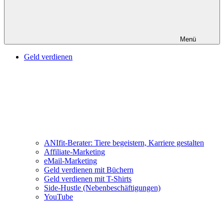
Menü
Geld verdienen
ANIfit-Berater: Tiere begeistern, Karriere gestalten
Affiliate-Marketing
eMail-Marketing
Geld verdienen mit Büchern
Geld verdienen mit T-Shirts
Side-Hustle (Nebenbeschäftigungen)
YouTube