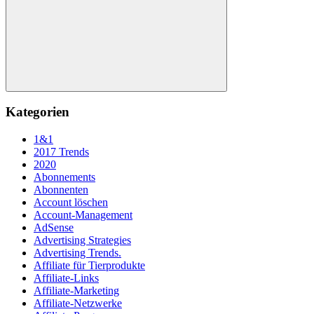
Suchen
Kategorien
1&1
2017 Trends
2020
Abonnements
Abonnenten
Account löschen
Account-Management
AdSense
Advertising Strategies
Advertising Trends.
Affiliate für Tierprodukte
Affiliate-Links
Affiliate-Marketing
Affiliate-Netzwerke