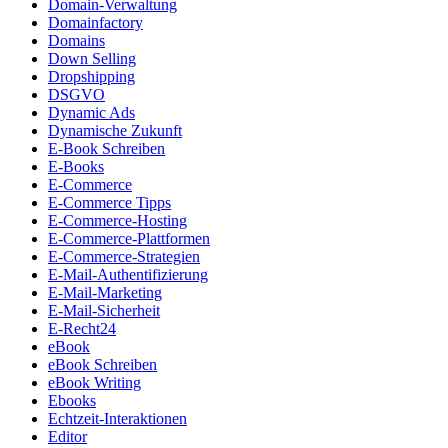
Domain-Verwaltung
Domainfactory
Domains
Down Selling
Dropshipping
DSGVO
Dynamic Ads
Dynamische Zukunft
E-Book Schreiben
E-Books
E-Commerce
E-Commerce Tipps
E-Commerce-Hosting
E-Commerce-Plattformen
E-Commerce-Strategien
E-Mail-Authentifizierung
E-Mail-Marketing
E-Mail-Sicherheit
E-Recht24
eBook
eBook Schreiben
eBook Writing
Ebooks
Echtzeit-Interaktionen
Editor