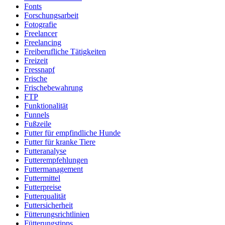
Fonts
Forschungsarbeit
Fotografie
Freelancer
Freelancing
Freiberufliche Tätigkeiten
Freizeit
Fressnapf
Frische
Frischebewahrung
FTP
Funktionalität
Funnels
Fußzeile
Futter für empfindliche Hunde
Futter für kranke Tiere
Futteranalyse
Futterempfehlungen
Futtermanagement
Futtermittel
Futterpreise
Futterqualität
Futtersicherheit
Fütterungsrichtlinien
Fütterungstipps