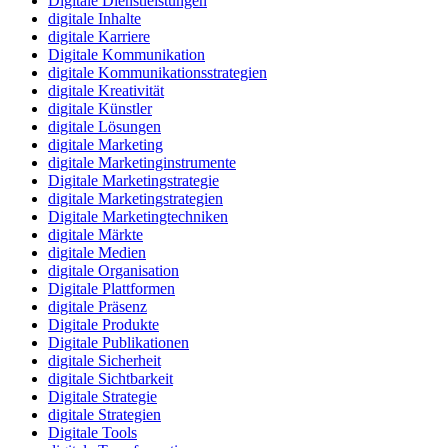
Digitale Dienstleistungen
digitale Inhalte
digitale Karriere
Digitale Kommunikation
digitale Kommunikationsstrategien
digitale Kreativität
digitale Künstler
digitale Lösungen
digitale Marketing
digitale Marketinginstrumente
Digitale Marketingstrategie
digitale Marketingstrategien
Digitale Marketingtechniken
digitale Märkte
digitale Medien
digitale Organisation
Digitale Plattformen
digitale Präsenz
Digitale Produkte
Digitale Publikationen
digitale Sicherheit
digitale Sichtbarkeit
Digitale Strategie
digitale Strategien
Digitale Tools