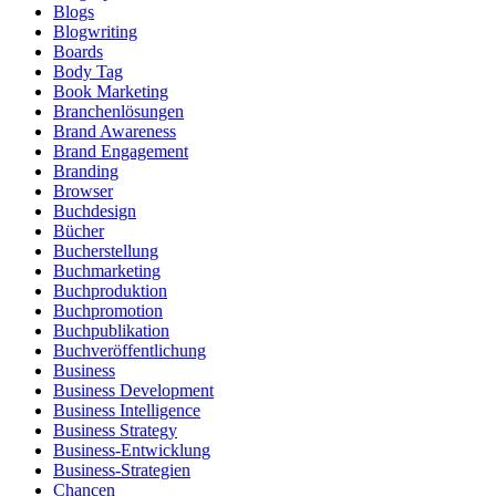
Blogs
Blogwriting
Boards
Body Tag
Book Marketing
Branchenlösungen
Brand Awareness
Brand Engagement
Branding
Browser
Buchdesign
Bücher
Bucherstellung
Buchmarketing
Buchproduktion
Buchpromotion
Buchpublikation
Buchveröffentlichung
Business
Business Development
Business Intelligence
Business Strategy
Business-Entwicklung
Business-Strategien
Chancen