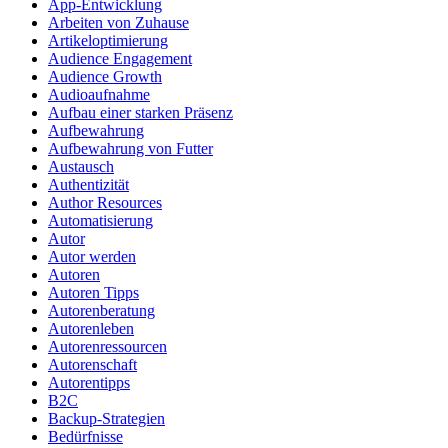
App-Entwicklung
Arbeiten von Zuhause
Artikeloptimierung
Audience Engagement
Audience Growth
Audioaufnahme
Aufbau einer starken Präsenz
Aufbewahrung
Aufbewahrung von Futter
Austausch
Authentizität
Author Resources
Automatisierung
Autor
Autor werden
Autoren
Autoren Tipps
Autorenberatung
Autorenleben
Autorenressourcen
Autorenschaft
Autorentipps
B2C
Backup-Strategien
Bedürfnisse