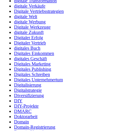
digitale Transformation
digitale Verkäufe
Digitale Vertriebsstrategien
digitale Welt
digitale Werbung
Digitale Werkzeuge
digitale Zukunft
Digitaler Erfolg
Digitaler Vertrieb
digitales Buch
Digitales Einkommen
digitales Geschäft
Digitales Marketing
Digitales Publishing
Digitales Schreiben
Digitales Unternehmertum
Digitalisierung
Digitalstrategie
Diversifizierung
DIY
DIY-Projekte
DMARC
Doktorarbeit
Domain
Domain-Registrierung