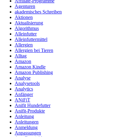
Affiliate-Programme
Agenturen
akademisches Schreiben
Aktionen
Aktualisierung
Algorithmus
Alleinfutter
Alleinfuttermittel
Allergien
Allergien bei Tieren
Alltag
Amazon
Amazon Kindle
Amazon Publishing
Analyse
Analysetools
Analytics
Anfänger
ANiFiT
Anifit Hundefutter
Anifit-Produkte
Anleitung
Anleitungen
Anmeldung
Anpassungen