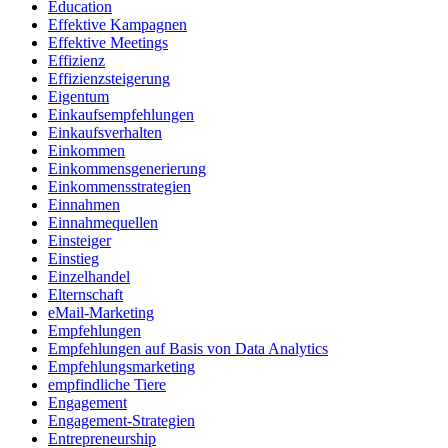
Education
Effektive Kampagnen
Effektive Meetings
Effizienz
Effizienzsteigerung
Eigentum
Einkaufsempfehlungen
Einkaufsverhalten
Einkommen
Einkommensgenerierung
Einkommensstrategien
Einnahmen
Einnahmequellen
Einsteiger
Einstieg
Einzelhandel
Elternschaft
eMail-Marketing
Empfehlungen
Empfehlungen auf Basis von Data Analytics
Empfehlungsmarketing
empfindliche Tiere
Engagement
Engagement-Strategien
Entrepreneurship