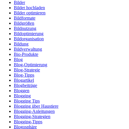
Bilder
Bilder hochladen
Bilder optimieren
Bildformate
Bildgrößen
Bildnutzung
Bildoptimierung
Bildorganisation
Bildung
Bildverwaltung
Bio-Produkte
Blog
Blog-Optimierung
Blog-Strategie
Blog-Tipps
Blogartikel
Blogbeiträge
Bloggen
Blogging
Blogging Tips
Blogging über Haustiere
Blogging-Anleitungen
Blogging-Strategien
Blogging-Tipps
Blogosphäre